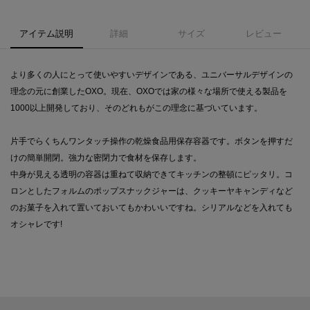
アイテム説明
詳細
サイズ
レビュー
より多くの人にとって使いやすいデザインである、ユニバーサルデザインの
理念の元に創業したOXO。現在、OXOでは家の様々な場所で使える製品を
1000以上開発しており、そのどれもがこの理念に基づいています。
片手でらくちんワンタッチ操作の乾燥食品用保存容器です。ボタンを押すだ
けの簡単開閉。強力な密閉力で食材を保存します。
中身が見える透明の容器は重ねて収納できてキッチンの整頓にピッタリ。コ
ロンとしたフォルムのポップスナックジャーは、クッキーヤキャンディなど
のお菓子を入れて置いておいてもかわいいですね。シリアルなどを入れても
オシャレです!