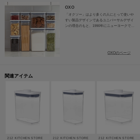
OXO
「オクソー」はより多くの人にとって使いや
すい製品デザインであるユニバーサルデザイ
ンの理念のもと、1990年にニューヨークで創
業しました。毎日の生活を快適にする、革新
的な製品開発を続けています。右利き、左利
き、老若男女さまざまな人がどのように製品
を使うのかを研究し、最適な改善策を見つけ
OXOのページ
出します。何事にも疑問を持って取り組み、
絶えず細部に配慮する姿勢が、日々の生活を
快適にする製品作りを支えています。
関連アイテム
212 KITCHEN STORE
212 KITCHEN STORE
212 KITCHEN STORE