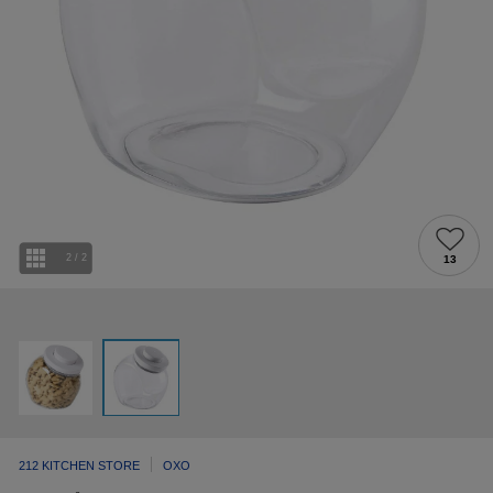
2
/
2
13
212 KITCHEN STORE
OXO