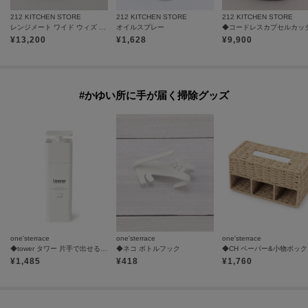
212 KITCHEN STORE
212 KITCHEN STORE
212 KITCHEN STORE
レンジメート ワイド ウィズ スチーマー ウォームグレー
オイルスプレー
¥
13,200
¥
1,628
¥
9,900
#かゆい所に手が届く掃除グッズ
one'sterrace
one'sterrace
one'sterrace
◆tower タワー 片手で出せる ディスペンサー
◆ネコ ボトルフック
◆CH ペーパー&小物ボッ
¥
1,485
¥
418
¥
1,760