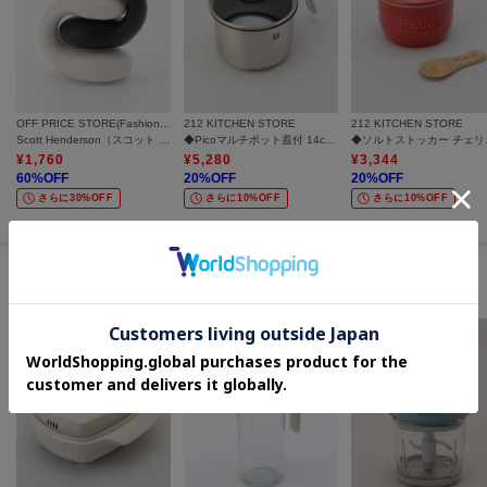
OFF PRICE STORE(Fashion Goods)
212 KITCHEN STORE
212 KITCHEN STORE
Scott Henderson（スコット ヘンダーソン） Scott Henderson ゼンアンドペッパー
◆Picoマルチポット蓋付 14cm ＜ZWILLING ツヴィリング＞
◆ソルトス
¥
1,760
¥
5,280
¥
3,344
60
%OFF
20
%OFF
20
%OFF
さらに30%OFF
さらに10%OFF
さらに10%OFF
#家事を快適にするキッチン雑貨