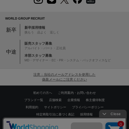
WORLD GROUP RECRUIT
新卒採用情報
新卒
挑もう 品よく 逞しく
販売スタッフ募集
アルバイト・パート・正社員
中途
本部スタッフ募集
MD・デザイナー・EC・PR・システム・バックオフィスなど
注意：当社のメールアドレスを使用した
偽装メールにご注意ください
初めての方へ
ご利用案内・お問い合わせ
ブランド一覧
店舗検索
企業情報
株主優待制度
利用規約
サイトポリシー
プライバシーポリシー
特定商取引法に基づく表記
採用情報
Copyrights © WORLD CO.,LTD. All rights reserved.