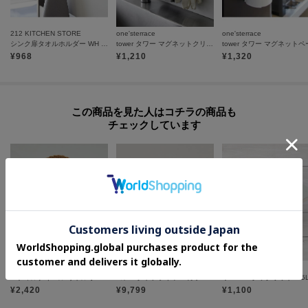
212 KITCHEN STORE
one'sterrace
one'sterrace
シンク扉タオルホルダー WH 山崎実業 ＜tower タワー＞
tower タワー マグネットクリップ 2個組
¥
968
¥
1,210
¥
1,320
この商品を見た人はコチラの商品も
チェックしています
212 KITCHEN STORE
212 KITCHEN STORE
one'sterrace
ユティルナイール リトルオーバルバッグ
コンパクトフライヤー カラリ２
◆IHARA クックポット 1.5
¥
2,420
¥
9,799
¥
1,100