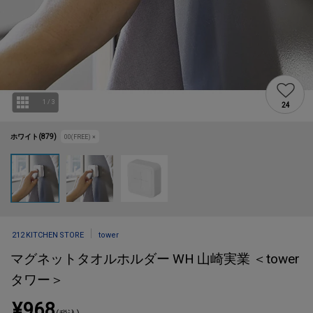
1
/
3
24
ホワイト(879)
00(FREE)
×
212 KITCHEN STORE
tower
マグネットタオルホルダー WH 山崎実業 ＜tower
タワー＞
¥968