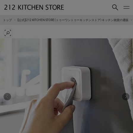
買いもの
読みもの
トップ
【公式】212 KITCHEN STORE（トゥーワントゥーキッチンストア）キッチン雑貨の通販
ショップコンセプト
店舗一覧
会社概要
採用情報
212 KITCHEN STORE 公式SNSアカウント
Instagram
Facebook
Mail Magazine
YouTube
LINE