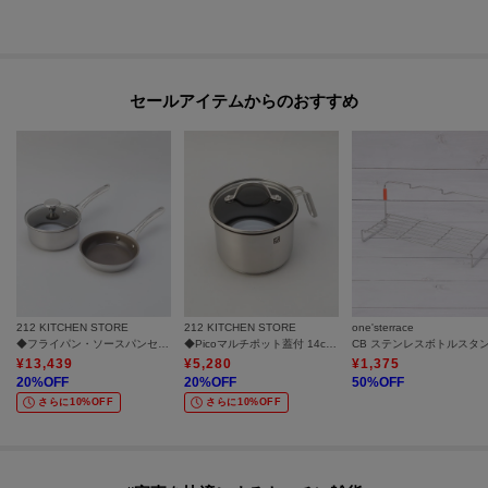
セールアイテムからのおすすめ
212 KITCHEN STORE
212 KITCHEN STORE
one'sterrace
◆フライパン・ソースパンセット16cm ＜CORELLE コレール＞
◆Picoマルチポット蓋付 14cm ＜ZWILLING ツヴィリング＞
CB ステンレスボトルスタ
¥
13,439
¥
5,280
¥
1,375
20
%OFF
20
%OFF
50
%OFF
さらに10%OFF
さらに10%OFF