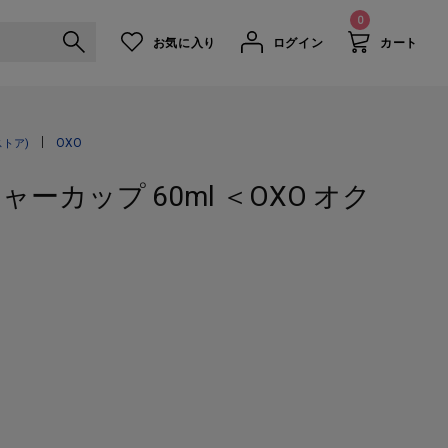
0
お気に入り
ログイン
カート
アングルドメジャーカップ 60ml ＜OXO オクソー＞
OXO
トア)
カップ 60ml ＜OXO オク