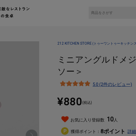
チンストア）キッチン雑貨の通販
キッチングッズ・キッチン家電
調理器具
ミニ
212 KITCHEN STORE
(トゥーワントゥーキッチンス
ミニアングルドメジャー
ソー＞
5.0 (2件のレビュー)
¥880
(税込)
10
お気に入り登録数
人
8
ポイント
獲得ポイント：
詳細