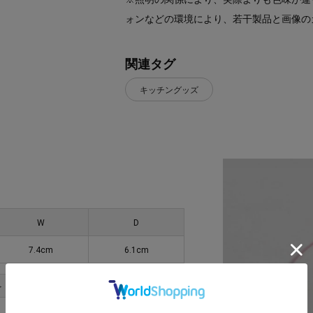
ォンなどの環境により、若干製品と画像の
関連タグ
キッチングッズ
W
D
7.4cm
6.1cm
＞