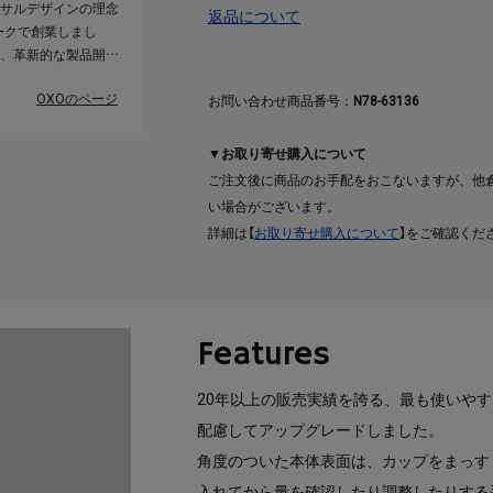
サルデザインの理念
返品について
ークで創業しまし
、革新的な製品開発
利き、老若男女さま
OXOのページ
使うのかを研究し、
お問い合わせ商品番号：
N78-63136
す。何事にも疑問を
に配慮する姿勢が、
▼お取り寄せ購入について
作りを支えていま
ご注文後に商品のお手配をおこないますが、他
い場合がございます。
詳細は【
お取り寄せ購入について
】をご確認くだ
Features
20年以上の販売実績を誇る、最も使いや
配慮してアップグレードしました。
角度のついた本体表面は、カップをまっす
入れてから量を確認したり調整したりする