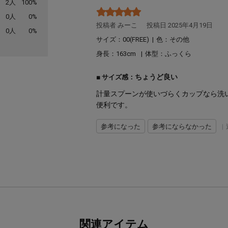
2人
100%
0人
0%
投稿者 みーこ
投稿日 2025年4月19日
0人
0%
サイズ：00(FREE)
|
色：その他
身長：
163
体型：
ふっくら
ちょうど良い
サイズ感：
計量スプーンが使いづらくカップなら洗
便利です。
参考になった
参考にならなかった
|
関連アイテム