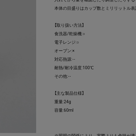
本体の目盛りはカップ数とミリリットル表
【取り扱い方法】
食洗器/乾燥機:○
電子レンジ:○
オーブン:×
対応熱源:--
耐熱/耐冷温度:100℃
その他:--
【主な製品仕様】
重量:24g
容量:60ml
※照明の関係により、実際よりも色味が違