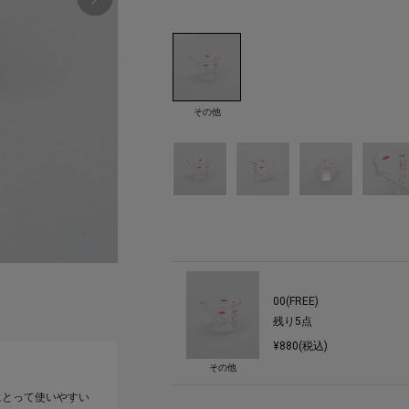
その他
00(FREE)
残り
5
点
¥880(税込)
その他
にとって使いやすい