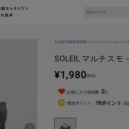
チンストア）キッチン雑貨の通販
バッグ・財布・小物入れ
ポーチ
SOLEIL マ
212 KITCHEN STORE
(トゥーワントゥーキッチンス
SOLEIL マルチス
¥1,980
(税込)
0
お気に入り登録数
人
18
ポイント
獲得ポイント：
詳