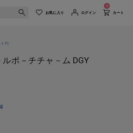
0
お気に入り
ログイン
カート
ルチスモ－ルポ－チチャ－ム DGY
トア)
モ－ルポ－チチャ－ム DGY
細