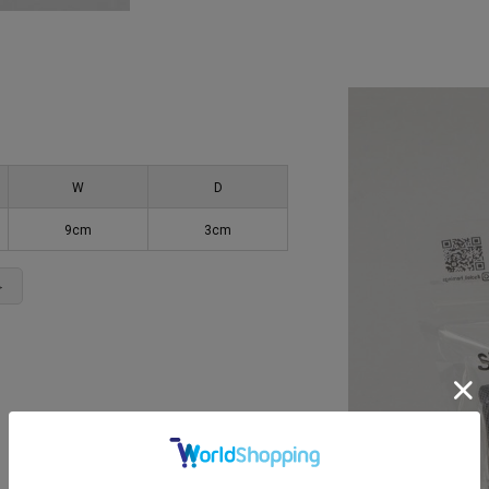
W
D
9cm
3cm
＞