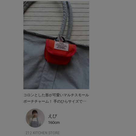
コロンとした形が可愛いマルチスモール
ポーチチャーム！ 手のひらサイズで、
ワイヤレスイヤホンを入れたり、小物の
収納にとっても最適です♪ これでもうバ
えび
ッグの中で迷子になりません！ カラビ
160cm
ナ付きで、可愛くバッグに取り付けるこ
212 KITCHEN STORE
とができます。 素材は撥水加工が施さ