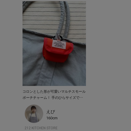
コロンとした形が可愛いマルチスモール
ポーチチャーム！ 手のひらサイズで、
ワイヤレスイヤホンを入れたり、小物の
収納にとっても最適です♪ これでもうバ
えび
ッグの中で迷子になりません！ カラビ
160cm
ナ付きで、可愛くバッグに取り付けるこ
212 KITCHEN STORE
とができます。 素材は撥水加工が施さ