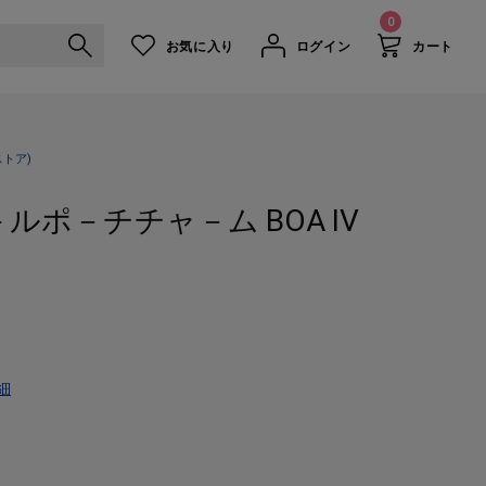
0
お気に入り
ログイン
カート
ルチスモ－ルポ－チチャ－ム BOA IV
トア)
－ルポ－チチャ－ム BOA IV
細