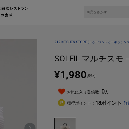
チンストア）キッチン雑貨の通販
バッグ・財布・小物入れ
ポーチ
SOLEIL マ
212 KITCHEN STORE
(トゥーワントゥーキッチンス
SOLEIL マルチスモ
¥1,980
(税込)
0
お気に入り登録数
人
18
ポイント
獲得ポイント：
詳