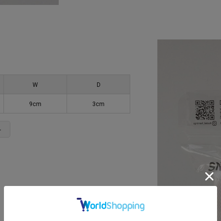
W
D
9cm
3cm
＞