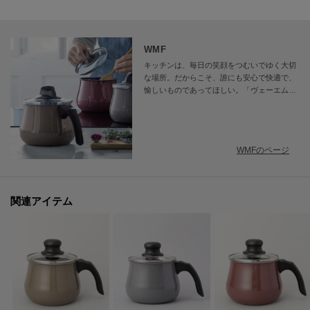
食洗器/乾燥機:80℃以下
電子レンジ:×
オーブン:×
WMF
対応熱源:ガス・IH（100V・200V）
キッチンは、毎日の笑顔をつむいでゆく大切
耐熱/耐冷温度:--
な場所。だからこそ、誰にも安心で快適で、
愉しいものであってほしい。「ヴェーエムエ
その他:--
フ」は1853年の創業からずっとその想いを大
切に、世界約90カ国の人々の毎日に寄り添い
【主な製品仕様】
続けています。食べる人の顔を想像しながら
準備して、料理をして味わって・・・。そん
重量:1290g
WMFのページ
な、キッチンやテーブルを中心とした日々の
容量:1.7L
一つひとつのシーンから、皆さまに特別な時
間を提供しているブランドです。
関連アイテム
※照明の関係により、実際よりも色味が違って見える場合があります。ま
た、パソコン・スマートフォンなどの環境により、若干製品と画像のカラー
が異なる場合もございます。
【価格改定のお知らせ】
この度2026年5月15日より、原材料費高騰の影響にて価格改定を致します。
何卒ご了承頂きますよう、お願い申し上げます。