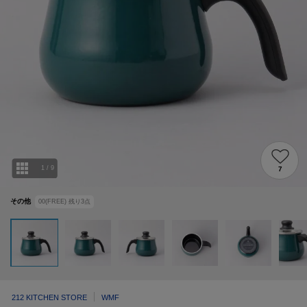
1
/
9
7
その他
00(FREE)
残り
3
点
212 KITCHEN STORE
WMF