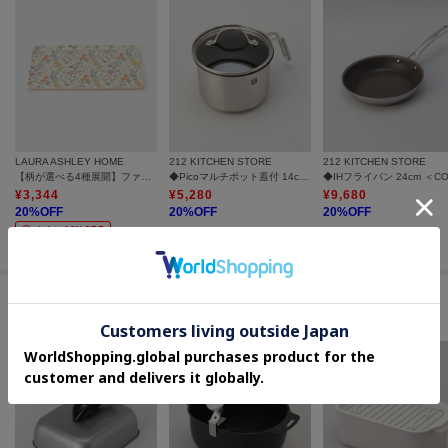
LAURA ASHLEY HOME
212 KITCHEN STORE
212 KITCHEN STORE
【柄が選べる4種展開】ファブリックトレイ
◆Picoマルチポット蓋付 14cm ＜ZWILLING ツヴィリング＞
¥
3,344
¥
5,280
¥
9,680
20
%OFF
20
%OFF
20
%OFF
さらに10%OFF
#料理が楽しくなる本格派の鍋・フライパン