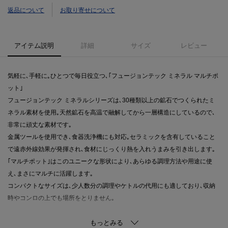
返品について
お取り寄せについて
アイテム説明
詳細
サイズ
レビュー
気軽に､手軽に｡ひとつで毎日役立つ､｢フュージョンテック ミネラル マルチポ
ット｣
フュージョンテック ミネラルシリーズは､30種類以上の鉱石でつくられたミ
ネラル素材を使用｡天然鉱石を高温で融解してから一層構造にしているので､
非常に頑丈な素材です｡
金属ツールを使用でき､食器洗浄機にも対応｡セラミックを含有していること
で遠赤外線効果が発揮され､食材にじっくり熱を入れうまみを引き出します｡
｢マルチポット｣はこのユニークな形状により､あらゆる調理方法や用途に使
え､まさにマルチに活躍します｡
コンパクトなサイズは､少人数分の調理やケトルの代用にも適しており､収納
時やコンロの上でも場所をとりません｡
【取り扱い方法】