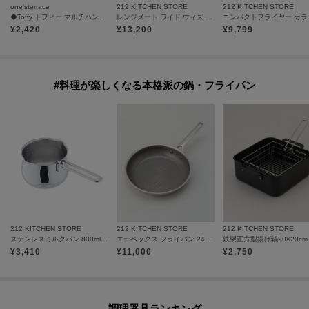
one'sterrace
212 KITCHEN STORE
212 KITCHEN STORE
◆Toffy トフィー マルチハンディーチョッパー
レンジメート ワイド ウィズ スチーマー セージブルー
コンパ
¥
2,420
¥
13,200
¥
9,799
#料理が楽しくなる本格派の鍋・フライパン
212 KITCHEN STORE
212 KITCHEN STORE
212 KITCHEN STORE
ステンレスミルクパン 800ml 目盛付
エーペックス フライパン 24cm ＜GreenPan グリーンパン＞
¥
3,410
¥
11,000
¥
2,750
調理器具ランキング