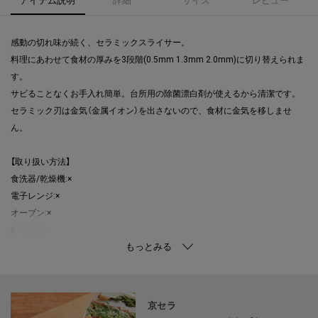
感動の切れ味が続く、セラミックスライサー。
料理にあわせて食材の厚みを3段階(0.5mm 1.3mm 2.0mm)に切り替えられま
す。
サビることなくお手入れ簡単。台所用の除菌漂白剤が使えるから清潔です。
セラミック刃は金気（金属イオン）を出さないので、食材に金気を移しませ
ん。
【取り扱い方法】
食洗器/乾燥機:×
電子レンジ:×
オーブン:×
対応熱源:--
耐熱/耐冷温度:70度（本体）、80度（調節バー）、110度（プロテクター）
その他:--
【主な製品仕様】
京セラ
重量:137g