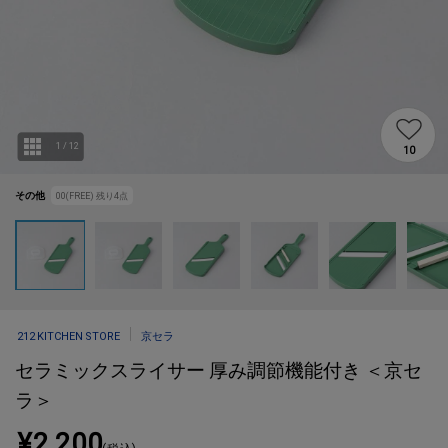
1
/
12
10
その他
00(FREE)
残り
4
点
212 KITCHEN STORE
京セラ
セラミックスライサー 厚み調節機能付き ＜京セ
ラ＞
¥2,200