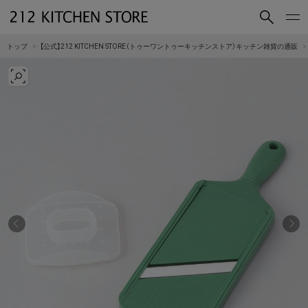
買いもの
読みもの
トップ
【公式】212 KITCHEN STORE（トゥーワントゥーキッチンストア）キッチン雑貨の通販
ショップコンセプト
店舗一覧
会社概要
採用情報
212 KITCHEN STORE 公式SNSアカウント
Instagram
Facebook
Mail Magazine
YouTube
LINE