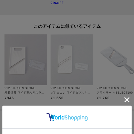
20%OFF
このアイテムに似ているアイテム
212 KITCHEN STORE
212 KITCHEN STORE
212 KITCHEN STORE
愛着道具 ワイド玉ねぎスライサー(ホワイト)
ガジェコン ワイドダブルキャベツスライサー WH
スラ
¥
946
¥
1,650
¥
1,760
この商品を見た人はコチラの商品も
チェックしています