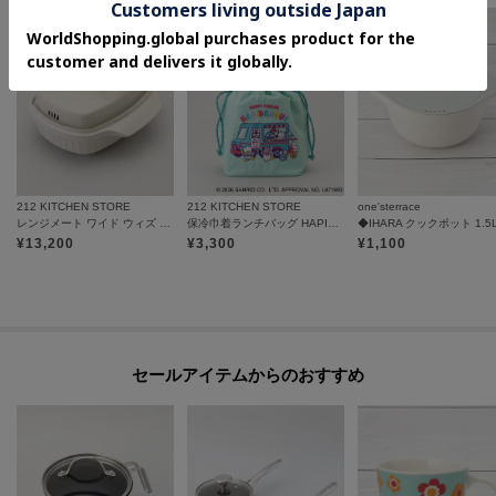
212 KITCHEN STORE
212 KITCHEN STORE
one'sterrace
レンジメート ワイド ウィズ スチーマー ウォームグレー
保冷巾着ランチバッグ HAPIDANBUI ＜Sanrio サンリオ＞
◆IHARA クックポット 1.5
¥
13,200
¥
3,300
¥
1,100
セールアイテムからのおすすめ