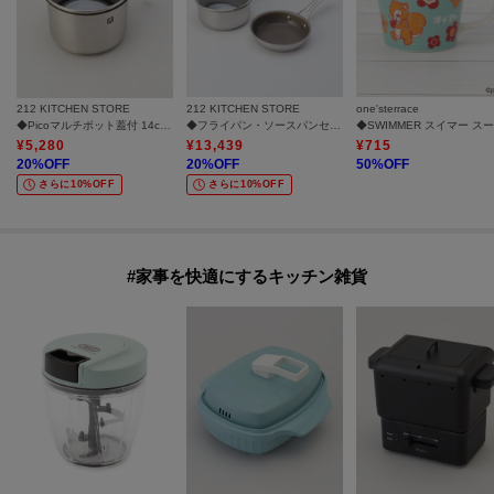
212 KITCHEN STORE
212 KITCHEN STORE
one'sterrace
◆Picoマルチポット蓋付 14cm ＜ZWILLING ツヴィリング＞
◆フライパン・ソースパンセット16cm ＜CORELLE コレール＞
¥
5,280
¥
13,439
¥
715
20
%OFF
20
%OFF
50
%OFF
さらに10%OFF
さらに10%OFF
#家事を快適にするキッチン雑貨