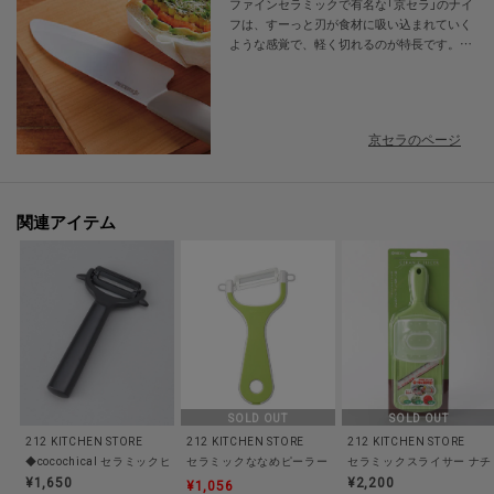
ファインセラミックで有名な「京セラ」のナイ
フは、すーっと刃が食材に吸い込まれていく
ような感覚で、軽く切れるのが特長です。重
量も金属の包丁に比べ半分程度の重さで負担
※照明の関係により、実際よりも色味が違って見える場合があります。ま
が少ないため、切ることに心地よさを感じら
た、パソコン・スマートフォンなどの環境により、若干製品と画像のカラー
れます。
が異なる場合もございます。
京セラのページ
関連アイテム
SOLD OUT
SOLD OUT
212 KITCHEN STORE
212 KITCHEN STORE
212 KITCHEN STORE
◆cocochical セラミックピーラー BK ＜京セラ＞
セラミックななめピーラー GR ＜京セラ＞
セラミックスライサー ナチ
¥1,650
¥2,200
¥1,056