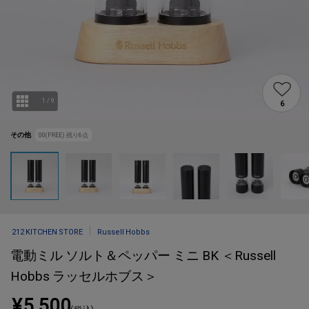
1
/
9
6
その他
00(FREE)
残り
6
点
212 KITCHEN STORE
Russell Hobbs
電動ミル ソルト＆ペッパー ミニ BK ＜Russell
Hobbs ラッセルホブス＞
¥5,500