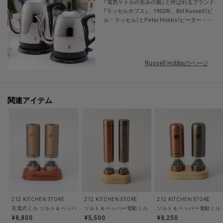
『電気ケトルの生みの親』と呼ばれるブランド
摩擦熱が生じにくいため、熱で飛びやすい胡椒の香りを保ちます。
「ラッセルホブス」。1952年、Bill Russell（ビ
ル・ラッセル）とPeter Hobbs（ピーター・ホ
ブス）によって英国で設立されました。技術、
【取り扱い方法】
デザインの両面において、電気ケトルの代名
食洗器/乾燥機:×
詞的ブランドとして確固たるポジションを確
立し、世界中の家庭で愛されています。
電子レンジ:×
Russell Hobbsのページ
オーブン:×
対応熱源:×
耐熱/耐冷温度:×
関連アイテム
その他:--
【主な製品仕様】
重量:450g
電源:単四乾電池4本（別売り、一本当たり）※充電式乾電池使用可
※照明の関係により、実際よりも色味が違って見える場合があります。ま
212 KITCHEN STORE
212 KITCHEN STORE
212 KITCHEN STORE
た、パソコン・スマートフォンなどの環境により、若干製品と画像のカラー
ソルト＆ペッパー電動ミル ＜atomico アトミコ＞
ソルト＆ペッパー電動ミル 充電
充電式ミル ソルト＆ペッパー ミ
が異なる場合もございます。
¥8,800
¥5,500
¥8,250