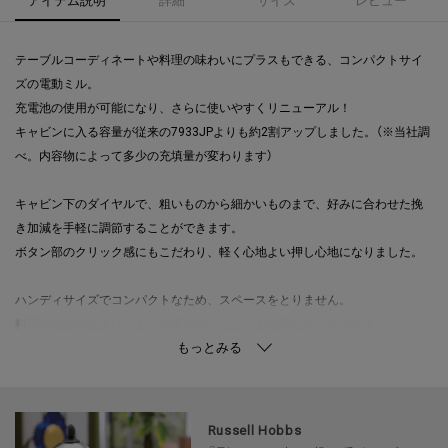
テーブルコーディネートや料理の味わいにプラスもできる、コンパクトサイ
ズの電動ミル。
充電池の使用が可能になり、さらに使いやすくリニューアル！
キャビンに入る容量が従来の7933JPよりも約2割アップしました。（※当社調
べ。内容物によって多少の充填量が変わります）
キャビン下のダイヤルで、粗いものから細かいものまで、好みに合わせた挽
き加減を手軽に調節することができます。
ボタン部のクリック感にもこだわり、軽く心地よい押し心地になりました。
ハンディサイズでコンパクトなため、スペースをとりません。
料理の最後の仕上げにも、食事中の一足しにも便利なアイテムです。
グラインダー部に残る細かな胡椒や塩がテーブルなどに散って汚れないよ
う、専用スタンドが付いています。
Russell Hobbs
錆の心配がなく、岩塩にも使用できる丈夫なセラミック製の刃を採用。