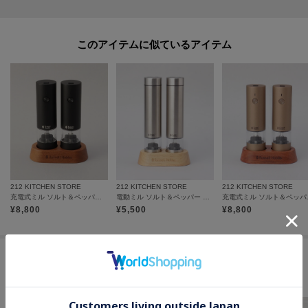
このアイテムに似ているアイテム
212 KITCHEN STORE
212 KITCHEN STORE
212 KITCHEN STORE
充電式ミル ソルト＆ペッパーミニ BK 2本セット ＜Russell Hobbs ラッセルホブス＞
電動ミル ソルト＆ペッパー ミニ ＜Russell Hobbs ラッセルホブス＞
充電式ミル ソルト＆ペ
¥
8,800
¥
5,500
¥
8,800
この商品を見た人はコチラの商品も
チェックしています