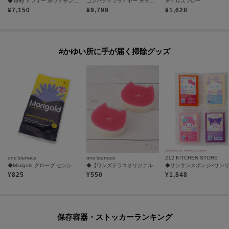
◆Toffy トフィー ホットサンドメーカー
コンパクトフライヤー カラリ２
オイルスプレー
¥
7,150
¥
9,799
¥
1,628
#かゆい所に手が届く掃除グッズ
one'sterrace
one'sterrace
212 KITCHEN STORE
◆Marigold グローブ センシティブ
◆【ワンズテラスオリジナル】POCO NECOスポンジリフィル 2P
¥
825
¥
550
¥
1,848
保存容器・ストッカーランキング