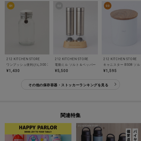
212 KITCHEN STORE
212 KITCHEN STORE
212 KITCHEN STORE
ワンプッシュ便利びん300 300ml ＜Cellarmate セラーメイト＞
キャニスター BS08 ソル
電動ミル ソルト＆ペッ
¥1,430
¥5,500
¥1,595
その他の保存容器・ストッカーランキングを見る
関連特集