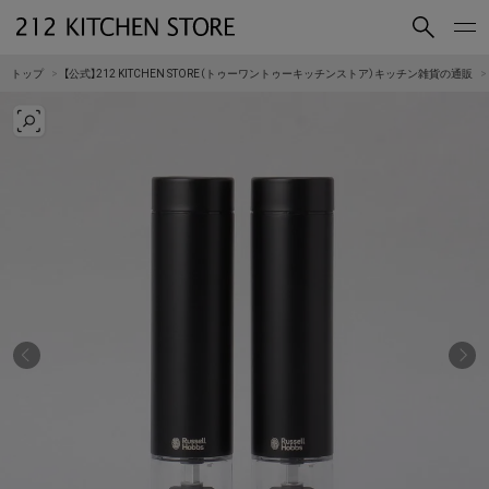
買いもの
読みもの
トップ
【公式】212 KITCHEN STORE（トゥーワントゥーキッチンストア）キッチン雑貨の通販
ショップコンセプト
店舗一覧
会社概要
採用情報
212 KITCHEN STORE 公式SNSアカウント
Instagram
Facebook
Mail Magazine
YouTube
LINE