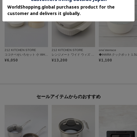
212 KITCHEN STORE
212 KITCHEN STORE
one'sterrace
ココナベせいろセット 小 WH ＜野田琺瑯 ＞
レンジメート ワイド ウィズ スチーマー ウォームグレー
◆IHARA クックポット 1.5
¥
6,050
¥
13,200
¥
1,100
セールアイテムからのおすすめ