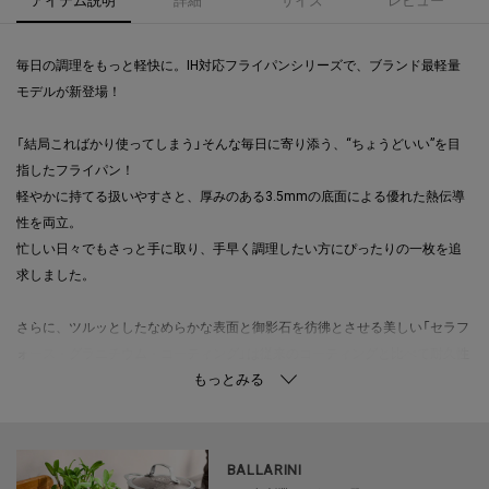
毎日の調理をもっと軽快に。IH対応フライパンシリーズで、ブランド最軽量
モデルが新登場！
「結局こればかり使ってしまう」そんな毎日に寄り添う、“ちょうどいい”を目
指したフライパン！
軽やかに持てる扱いやすさと、厚みのある3.5mmの底面による優れた熱伝導
性を両立。
忙しい日々でもさっと手に取り、手早く調理したい方にぴったりの一枚を追
求しました。
さらに、ツルッとしたなめらかな表面と御影石を彷彿とさせる美しい「セラフ
ォース・グラニチウム・コーティング」は従来のコーティングと比べて耐久性
が３倍UP。
こびりつきにくく、調理中も洗浄後も、ずっと気持ちの良い使い心地をキー
プします。
BALLARINI
浅型の形状で底面が広く、食材をたっぷり並べやすいため、炒め物や焼き料