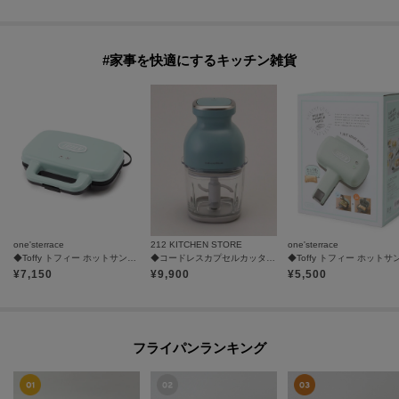
#家事を快適にするキッチン雑貨
one'sterrace
212 KITCHEN STORE
one'sterrace
◆Toffy トフィー ホットサンドメーカー
◆コードレスカプセルカッターボンヌ パウダーブルー ＜recolte レコルト＞
¥
7,150
¥
9,900
¥
5,500
フライパンランキング