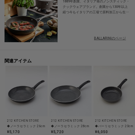
1889年創業、イタリア発のノンスティック・
理も快適。
クックウェアブランド。創業から130年以上
経つ今もイタリアの工場で原料加工から生産
使いやすさも仕上がりの満足感も、どちらも大切にしたい方におすすめの一
まで一貫して自社で行うこだわり品質で、世
枚です
界60カ国以上で愛用されています。毎日の調
理に使いやすく、長く使えて優美なデザイン
は、料理を作る事も食べる事もこよなく愛す
【取り扱い方法】
BALLARINIのページ
るイタリア人の職人がこだわって作り上げて
食洗機/乾燥機:○
います。
電子レンジ:×
オーブン:○
関連アイテム
対応熱源:IH,ガス
耐熱/耐冷温度:--
その他:--
※照明の関係により、実際よりも色味が違って見える場合があります。ま
た、パソコン・スマートフォンなどの環境により、若干製品と画像のカラー
が異なる場合もございます。
212 KITCHEN STORE
212 KITCHEN STORE
212 KITCHEN STORE
◆ノーラセラミック 26cm ＜BALLARINI バッラリーニ＞
◆ノーラセラミック 28cm ＜BALLARINI バッラリーニ＞
【価格改定のお知らせ】
¥5,170
¥5,720
¥6,050