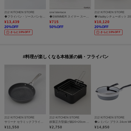
212 KITCHEN STORE
one'sterrace
212 KITCHEN STORE
◆フライパン・ソースパンセット16cm ＜CORELLE コレール＞
◆SWIMMER スイマー スープマグ 295ml
¥
13,439
¥
715
¥
10,120
20
%OFF
50
%OFF
20
%OFF
さらに10%OFF
さらに10%OFF
#料理が楽しくなる本格派の鍋・フライパン
212 KITCHEN STORE
212 KITCHEN STORE
212 KITCHEN STORE
サリーナ セラミックフライパン 24センチ ＜BALLARINI バッラリーニ＞
鉄製正方型揚げ鍋20×20cm フライヤー付
¥
11,550
¥
2,750
¥
14,850