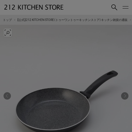
買いもの
読みもの
トップ
【公式】212 KITCHEN STORE（トゥーワントゥーキッチンストア）キッチン雑貨の通販
ショップコンセプト
店舗一覧
会社概要
採用情報
212 KITCHEN STORE 公式SNSアカウント
Instagram
Facebook
Mail Magazine
YouTube
LINE