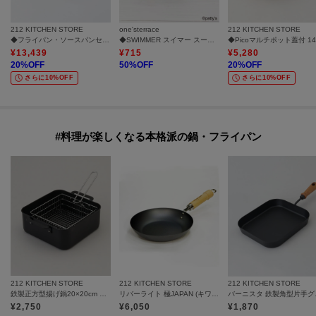
212 KITCHEN STORE
one'sterrace
212 KITCHEN STORE
◆フライパン・ソースパンセット16cm ＜CORELLE コレール＞
◆SWIMMER スイマー スープマグ 295ml
¥
13,439
¥
715
¥
5,280
20
%OFF
50
%OFF
20
%OFF
さらに10%OFF
さらに10%OFF
#料理が楽しくなる本格派の鍋・フライパン
212 KITCHEN STORE
212 KITCHEN STORE
212 KITCHEN STORE
鉄製正方型揚げ鍋20×20cm フライヤー付
リバーライト 極JAPAN (キワメジャパン) フライパン20cm
バーニス
¥
2,750
¥
6,050
¥
1,870