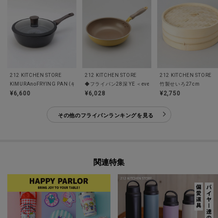
212 KITCHEN STORE
212 KITCHEN STORE
212 KITCHEN STORE
KIMURAnoFRYING PAN（キムラノフライパン）BK
竹製せいろ27cm
◆フライパン28深 YE ＜evercook エバークック＞
¥6,600
¥6,028
¥2,750
その他のフライパンランキングを見る
関連特集