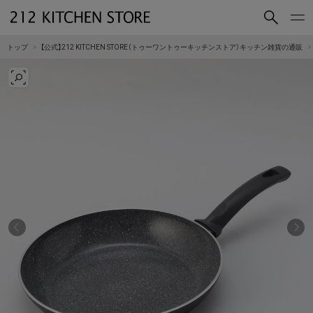
買いもの
読みもの
トップ
【公式】212 KITCHEN STORE（トゥーワントゥーキッチンストア）キッチン雑貨の通販
ショップコンセプト
店舗一覧
会社概要
採用情報
212 KITCHEN STORE 公式SNSアカウント
Instagram
Facebook
Mail Magazine
YouTube
LINE