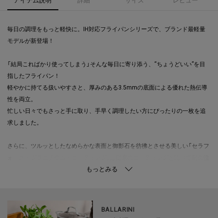
毎日の調理をもっと軽快に。IH対応フライパンシリーズで、ブランド最軽量
モデルが新登場！
「結局こればかり使ってしまう」そんな毎日に寄り添う、“ちょうどいい”を目
指したフライパン！
軽やかに持てる扱いやすさと、厚みのある3.5mmの底面による優れた熱伝導
性を両立。
忙しい日々でもさっと手に取り、手早く調理したい方にぴったりの一枚を追
求しました。
さらに、ツルッとしたなめらかな表面と御影石を彷彿とさせる美しい「セラフ
ォース・グラニチウム・コーティング」は従来のコーティングと比べて耐久性
が３倍UP。
こびりつきにくく、調理中も洗浄後も、ずっと気持ちの良い使い心地をキー
プします。
BALLARINI
浅型の形状で底面が広く、食材をたっぷり並べやすいため、炒め物や焼き料