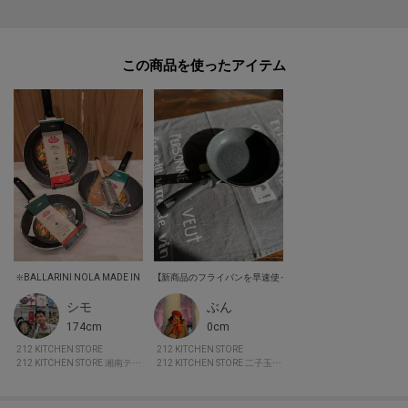
この度2026年6月2日より、原材料費高騰の影響にて価格改定を致します。
何卒ご了承頂きますよう、お願い申し上げます。
また価格改定後、商品タグに記載している価格につきまして、旧価格のもの
この商品を使った
が混在している場合がございます。ご了承下さいますよう、重ねてお願い申
し上げます。
シモ
ぶん
174cm
0cm
212 KITCHEN STORE
212 KITCHEN STORE
212 KITCHEN STORE 湘南テラスモール
212 KITCHEN STORE 二子玉川ライズ