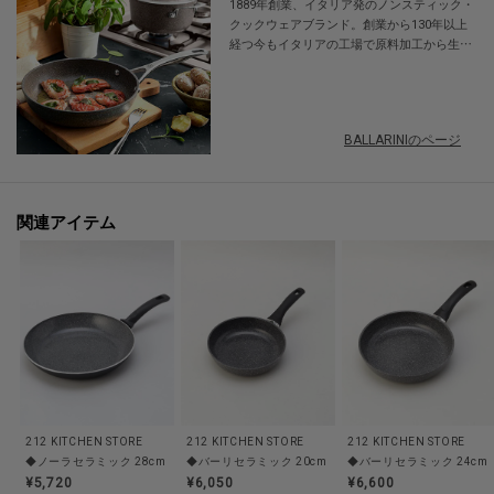
1889年創業、イタリア発のノンスティック・
理も快適。
クックウェアブランド。創業から130年以上
経つ今もイタリアの工場で原料加工から生産
使いやすさも仕上がりの満足感も、どちらも大切にしたい方におすすめの一
まで一貫して自社で行うこだわり品質で、世
枚です
界60カ国以上で愛用されています。毎日の調
理に使いやすく、長く使えて優美なデザイン
は、料理を作る事も食べる事もこよなく愛す
【取り扱い方法】
BALLARINIのページ
るイタリア人の職人がこだわって作り上げて
食洗機/乾燥機:○
います。
電子レンジ:×
オーブン:○
関連アイテム
対応熱源:IH,ガス
耐熱/耐冷温度:--
その他:--
※照明の関係により、実際よりも色味が違って見える場合があります。ま
た、パソコン・スマートフォンなどの環境により、若干製品と画像のカラー
が異なる場合もございます。
212 KITCHEN STORE
212 KITCHEN STORE
212 KITCHEN STORE
◆ノーラセラミック 28cm ＜BALLARINI バッラリーニ＞
◆バーリセラミック 20cm ＜BALLARINI バッラリーニ＞
◆バーリセラミック 24cm 
【価格改定のお知らせ】
¥5,720
¥6,050
¥6,600