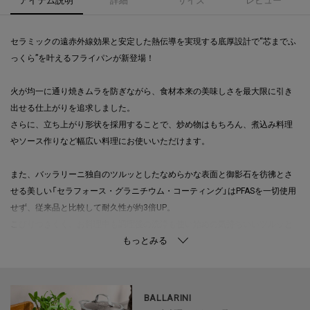
セラミックの遠赤外線効果と安定した熱伝導を実現する底厚設計で“芯までふ
っくら”を叶えるフライパンが新登場！
火が均一に通り焼きムラを防ぎながら、食材本来の美味しさを最大限に引き
出せる仕上がりを追求しました。
さらに、立ち上がり形状を採用することで、炒め物はもちろん、煮込み料理
やソース作りなど幅広い料理にお使いいただけます。
また、バッラリーニ独自のツルッとしたなめらかな表面と御影石を彷彿とさ
せる美しい「セラフォース・グラニチウム・コーティング」はPFASを一切使用
せず、従来品と比較して耐久性が約3倍UP。
こびりつきくく、お料理中も調理後の洗浄も使い始めの気持ちいいツルッと
感をキープします。
調理を始める適温が一目でわかる「サーモポイント」も搭載。
ハンドル根元の緑色の丸が過熱することにより赤色に代わることで余熱完了
BALLARINI
の合図。