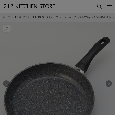
買いもの
読みもの
トップ
【公式】212 KITCHEN STORE（トゥーワントゥーキッチンストア）キッチン雑貨の通販
ショップコンセプト
店舗一覧
会社概要
採用情報
212 KITCHEN STORE 公式SNSアカウント
Instagram
Facebook
Mail Magazine
YouTube
LINE