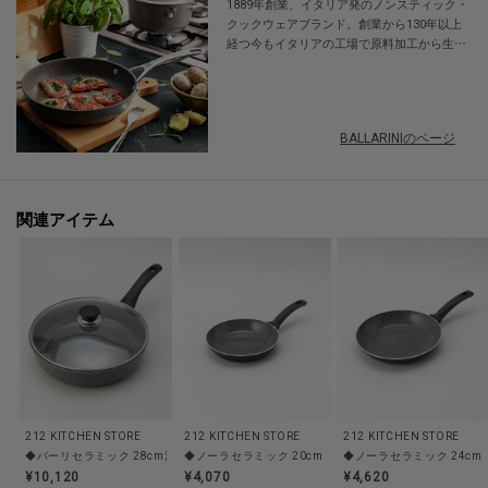
1889年創業、イタリア発のノンスティック・
食材を入れるベストなタイミングがわかります。
クックウェアブランド。創業から130年以上
経つ今もイタリアの工場で原料加工から生産
まで一貫して自社で行うこだわり品質で、世
【取り扱い方法】
界60カ国以上で愛用されています。毎日の調
食洗機/乾燥機:○
理に使いやすく、長く使えて優美なデザイン
は、料理を作る事も食べる事もこよなく愛す
電子レンジ:×
BALLARINIのページ
るイタリア人の職人がこだわって作り上げて
オーブン:○
います。
対応熱源:IH,ガス
耐熱/耐冷温度:--
関連アイテム
その他:--
※照明の関係により、実際よりも色味が違って見える場合があります。ま
た、パソコン・スマートフォンなどの環境により、若干製品と画像のカラー
が異なる場合もございます。
【価格改定のお知らせ】
212 KITCHEN STORE
212 KITCHEN STORE
212 KITCHEN STORE
この度2026年6月2日より、原材料費高騰の影響にて価格改定を致します。
◆バーリセラミック 28cm深型蓋付 ＜BALLARINI バッラリーニ＞
◆ノーラセラミック 20cm ＜BALLARINI バッラリーニ＞
◆ノーラセラミック 24cm 
何卒ご了承頂きますよう、お願い申し上げます。
¥10,120
¥4,070
¥4,620