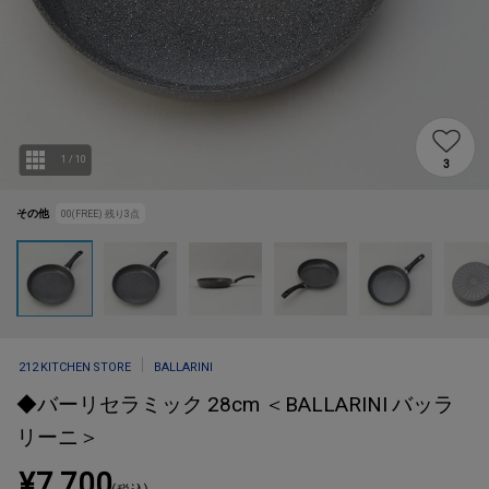
1
/
10
3
その他
00(FREE)
残り
3
点
212 KITCHEN STORE
BALLARINI
◆バーリセラミック 28cm ＜BALLARINI バッラ
リーニ＞
¥7,700