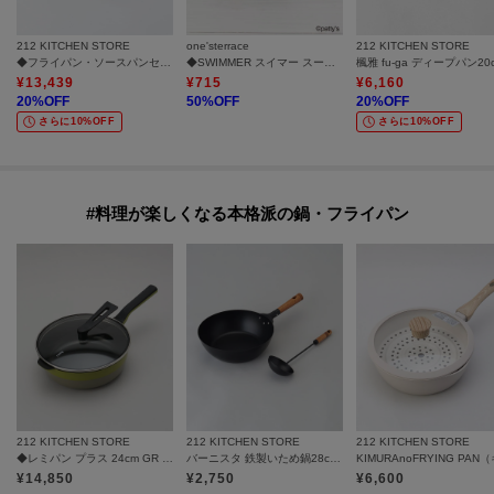
212 KITCHEN STORE
one'sterrace
212 KITCHEN STORE
◆フライパン・ソースパンセット16cm ＜CORELLE コレール＞
◆SWIMMER スイマー スープマグ 295ml
楓雅 fu-ga ディープパン20
¥
13,439
¥
715
¥
6,160
20
%OFF
50
%OFF
20
%OFF
さらに10%OFF
さらに10%OFF
#料理が楽しくなる本格派の鍋・フライパン
212 KITCHEN STORE
212 KITCHEN STORE
212 KITCHEN STORE
◆レミパン プラス 24cm GR ＜remy レミー＞
バーニスタ 鉄製いため鍋28cm お玉付
¥
14,850
¥
2,750
¥
6,600