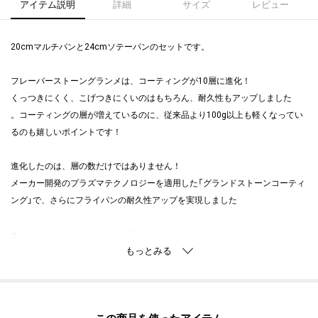
アイテム説明
詳細
サイズ
レビュー
20cmマルチパンと24cmソテーパンのセットです。
フレーバーストーングランメは、コーティングが10層に進化！
くっつきにくく、こげつきにくいのはもちろん、耐久性もアップしました
。コーティングの層が増えているのに、従来品より100g以上も軽くなってい
るのも嬉しいポイントです！
進化したのは、層の数だけではありません！
メーカー開発のプラズマテクノロジーを適用した「グランドストーンコーティ
ング」で、さらにフライパンの耐久性アップを実現しました
その秘密は、コーティングの接着率。
プラズマテクノロジーを使い、コーティングとフライパン本体のアルミニウ
ムを強力に圧着することで、はがれにくさを実現しています。
・20cmマルチパン サイズ(約)直径20×深さ9cm
この商品を使った