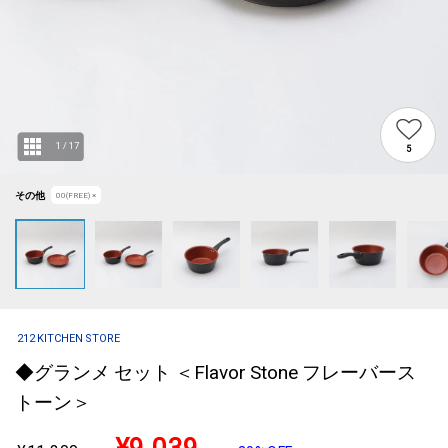
1
/
17
5
その他
00(FREE)
×
212 KITCHEN STORE
◆グランメ セット ＜Flavor Stone フレーバース
トーン＞
¥9,039