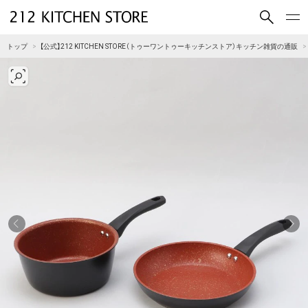
買いもの
読みもの
トップ
【公式】212 KITCHEN STORE（トゥーワントゥーキッチンストア）キッチン雑貨の通販
ショップコンセプト
店舗一覧
会社概要
採用情報
212 KITCHEN STORE 公式SNSアカウント
Instagram
Facebook
Mail Magazine
YouTube
LINE