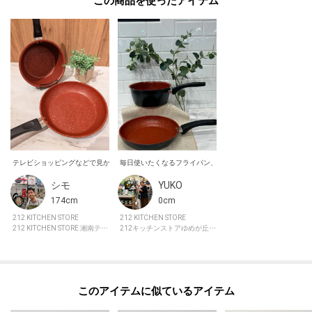
・24cmソテーパン サイズ(約)直径24×高さ4.5cm
【取り扱い方法】
食洗機/乾燥機:×
電子レンジ:×
オーブン:×
対応熱源:ガス、電気、セラミック、IH
耐熱/耐冷温度:ハンドル(フライパン):160℃
その他:--
シモ
YUKO
※照明の関係により、実際よりも色味が違って見える場合があります。ま
174cm
0cm
た、パソコン・スマートフォンなどの環境により、若干製品と画像のカラー
が異なる場合もございます。
212 KITCHEN STORE
212 KITCHEN STORE
212 KITCHEN STORE 湘南テラスモール
212キッチンストアゆめが丘ソラトス
このアイテムに似ているアイテム