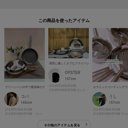
この商品を使った
OYSTER
157cm
212 KITCHEN STORE
グリーンパンの中で最高峰のクオリティとなるAPEXシリーズ。側面まで熱がムラなく伝わるの
212 KITCHEN STORE さいたまコクーンシティ１
コバ
うし
160cm
157cm
212 KITCHEN STORE
212 KITCHEN STORE
212 KITCHEN STORE リバーサイド千秋
その他のアイテムを見る