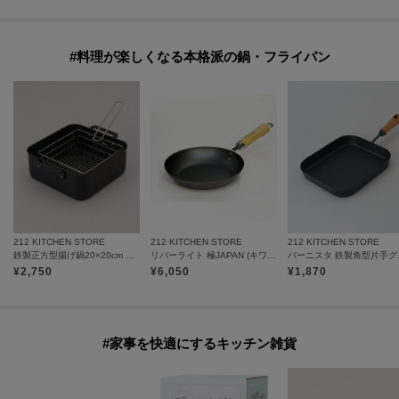
#料理が楽しくなる本格派の鍋・フライパン
212 KITCHEN STORE
212 KITCHEN STORE
212 KITCHEN STORE
鉄製正方型揚げ鍋20×20cm フライヤー付
リバーライト 極JAPAN (キワメジャパン) フライパン20cm
バーニス
¥
2,750
¥
6,050
¥
1,870
#家事を快適にするキッチン雑貨