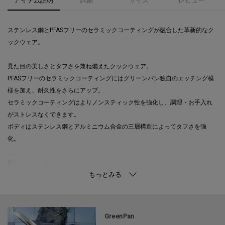
ステンレス鋼とPFASフリーのセラミックコーティングが融合した革新的なク
ックウェア。
見た目の美しさとタフさを兼ね備えたクックウェア。
PFASフリーのセラミックコーティングにはグリーンパン独自のエッチング模
様を加え、耐久性をさらにアップ。
セラミックコーティングはよりノンスティック性を強化し、調理・お手入れ
がストレスなくできます。
ボディはステンレス鋼とアルミニウム合金の三層構造によってタフさを強
化。
【取り扱い方法】
食洗機/乾燥機:○
電子レンジ:×
オーブン:○
対応熱源:200VIH
GreenPan
耐熱/耐冷温度:--