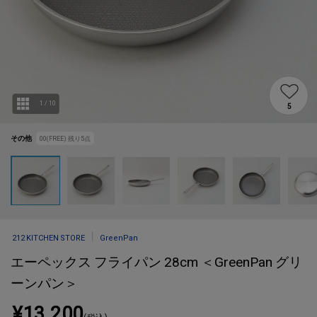
1
/
10
5
その他
00(FREE)
残り
5
点
212 KITCHEN STORE
GreenPan
エーペックス フライパン 28cm ＜GreenPan グリ
ーンパン＞
¥13,200