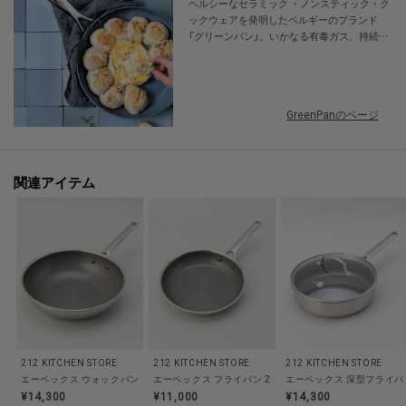
ヘルシーなセラミック ・ノンスティック・ク
その他:--
ックウェアを発明したベルギーのブランド
「グリーンパン」。いかなる有毒ガス、持続性
汚染物質も排出せず、PFOA（ペルフルオロオ
【主な製品仕様】
クタン酸）、PFAS（パーフルオロアルキル化合
重量:1110g
物およびポリフルオロアルキル化合物）、鉛や
カドミウムも含んでいない”環境に優しい”製
GreenPanのページ
品を提供し続けています。安全で、簡単に洗
えて、使い勝手の良い鍋・フライパンは、世
※照明の関係により、実際よりも色味が違って見える場合があります。ま
界中で愛されています。
た、パソコン・スマートフォンなどの環境により、若干製品と画像のカラー
関連アイテム
が異なる場合もございます。
212 KITCHEN STORE
212 KITCHEN STORE
212 KITCHEN STORE
エーペックス ウォックパン 28cm ＜GreenPan グリーンパン＞
エーペックス フライパン 24cm ＜GreenPan
¥14,300
¥11,000
¥14,300