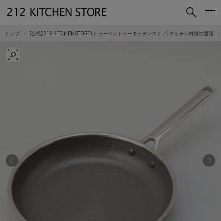
買いもの
読みもの
トップ
【公式】212 KITCHEN STORE（トゥーワントゥーキッチンストア）キッチン雑貨の通販
ショップコンセプト
店舗一覧
会社概要
採用情報
212 KITCHEN STORE 公式SNSアカウント
Instagram
Facebook
Mail Magazine
YouTube
LINE