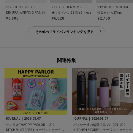
212 KITCHEN STORE
212 KITCHEN STORE
212 KITCHEN STORE
KIMURAnoFRYING PAN（キムラノフライパン）BK
竹製せいろ27cm
◆フライパン28深 YE ＜evercook エバークック＞
¥6,600
¥6,028
¥2,750
その他のフライパンランキングを見る
関連特集
JOURNAL |
2026.08.07
JOURNAL |
2026.08.07
サンリオ「HAPPY PARLOR」 | 212
バイヤー達の偏愛道具 Vol.204 | 212
KITCHEN STORE（トゥーワントゥーキッ
KITCHEN STORE（トゥーワントゥーキッ