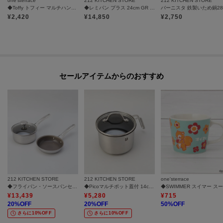
one'sterrace
212 KITCHEN STORE
212 KITCHEN STORE
◆Toffy トフィー マルチハンディーチョッパー
◆レミパン プラス 24cm GR ＜remy レミー＞
¥
2,420
¥
14,850
¥
2,750
セールアイテムからのおすすめ
212 KITCHEN STORE
212 KITCHEN STORE
one'sterrace
◆フライパン・ソースパンセット16cm ＜CORELLE コレール＞
◆Picoマルチポット蓋付 14cm ＜ZWILLING ツヴィリング＞
¥
13,439
¥
5,280
¥
715
20
%OFF
20
%OFF
50
%OFF
さらに10%OFF
さらに10%OFF