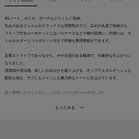
A5ノート、ボトル、ポーチなどらくらく収納。
丸みのあるフォルムがリラックスな雰囲気のデリ。広めの丸底で収納力も。
フラップ付きルーポケットにはパスケースなど小物の収納に。内側には、ボ
トルホルダーとつりポケット付きで荷物も整理整頓ができます。
定番ストライプでありながら、やや主張のある幅感で、印象的な仕上がりに
なりました。
清潔感や清涼感。楽しいお出かけを盛り上げる、ポップでエネルギッシュな
配色も揃え、サブにもメインにも魅力的なトートに仕上げています。
長く愛用いただくために、こだわったのは3つの<やさしさ>
Point1：やさしい印象のフォルム
全体のフォルムから細かいディテールまで、丸みのあるリラックスした雰囲
気を大切にしました。
持つときにもストレスを感じにくいよう底部や外付けルーポケットも角を丸
くしたデザインです。