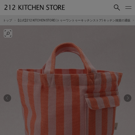
買いもの
読みもの
トップ
【公式】212 KITCHEN STORE（トゥーワントゥーキッチンストア）キッチン雑貨の通販
ショップコンセプト
店舗一覧
会社概要
採用情報
212 KITCHEN STORE 公式SNSアカウント
Instagram
Facebook
Mail Magazine
YouTube
LINE