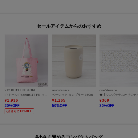
セールアイテムからのおすすめ
212 KITCHEN STORE
one'sterrace
one'sterrace
IP.トール.Peanuts-4T PK ＜ROOTOTE ルートート＞
ベーシック タンブラー 350ml
¥
1,936
¥
1,265
¥
369
20
%OFF
50
%OFF
30
%OFF
さらに10%OFF
#小さく畳めるコンパクトバッグ