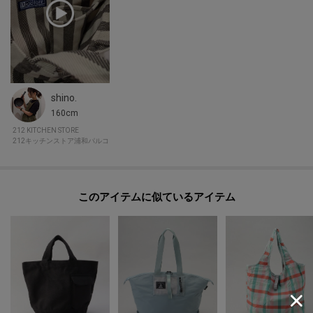
オーブン:--
対応熱源:--
耐熱/耐冷温度:--
その他:--
shino.
※照明の関係により、実際よりも色味が違って見える場合があります。ま
160cm
た、パソコン・スマートフォンなどの環境により、若干製品と画像のカラー
212 KITCHEN STORE
が異なる場合もございます。
212キッチンストア浦和パルコ
このアイテムに似ているアイテム