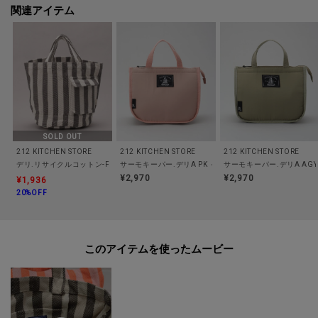
関連アイテム
Point2：使う人にやさしい機能性
内側には大きめのポケットとボトルホルダー、外側には出し入れ便利なルー
ポケット付き。
中身の整理がしやすく、出し入れしやすいつくりです。
Point3：環境にやさしい素材
リサイクルコットンとは？
SOLD OUT
裁断工場などで不要になったコットン素材の裁断くずや生地を原料に使用。
212 KITCHEN STORE
212 KITCHEN STORE
212 KITCHEN STORE
デリ.リサイクルコットン-F BL ＜ROOTOTE ルートート＞
サーモキーパー.デリA PK ＜ROOTOTE ルートート＞
そこに一部ポリエステルなどを加えることで強度を増したテキスタイルを使
¥2,970
¥2,970
¥1,936
用しています。
20%OFF
もとの繊維の色をそのまま生かして新たな生地にしているので、再度生地を
染色するための水や染料を使用しない環境にやさしいシリーズです。
このアイテムを使ったムービー
【取り扱い方法】
食洗機/乾燥機:--
電子レンジ:--