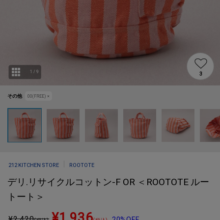
1
/
9
3
その他
00(FREE)
×
212 KITCHEN STORE
ROOTOTE
デリ.リサイクルコットン-F OR ＜ROOTOTE ルー
トート＞
¥1,936
¥
2,420
20%OFF
(税込)
(税込)