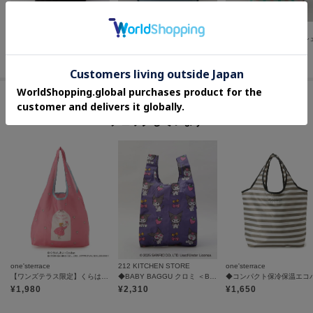
212 KITCHEN STORE
212 KITCHEN STORE
212 KITCHEN STORE
デリ リサイクルコットン BK ＜ROOTOTE ルートート＞
サーモキーパー.バレル.ベーシック BL ＜ROOTOTE ルートート＞
¥
2,420
¥
4,290
¥
2,640
この商品を見た人はコチラの商品も
チェックしています
one'sterrace
212 KITCHEN STORE
one'sterrace
【ワンズテラス限定】くらはしれい×サンリオキャラクターズ エコバッグ
◆BABY BAGGU クロミ ＜BAGGU バグゥ＞
¥
1,980
¥
2,310
¥
1,650