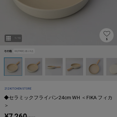
1
/
13
5
その他
00(FREE)
残り
3
点
212 KITCHEN STORE
◆セラミックフライパン24cm WH ＜FIKA フィカ
＞
¥7,260