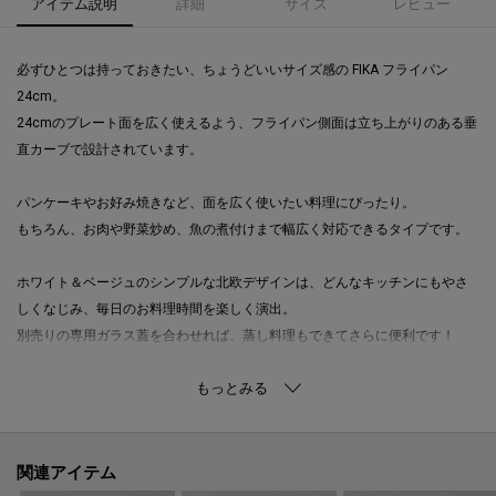
アイテム説明
詳細
サイズ
レビュー
必ずひとつは持っておきたい、ちょうどいいサイズ感の FIKA フライパン
24cm。
24cmのプレート面を広く使えるよう、フライパン側面は立ち上がりのある垂
直カーブで設計されています。
パンケーキやお好み焼きなど、面を広く使いたい料理にぴったり。
もちろん、お肉や野菜炒め、魚の煮付けまで幅広く対応できるタイプです。
ホワイト＆ベージュのシンプルな北欧デザインは、どんなキッチンにもやさ
しくなじみ、毎日のお料理時間を楽しく演出。
別売りの専用ガラス蓋を合わせれば、蒸し料理もできてさらに便利です！
※木製ハンドルはガス火に直接あたると焦げや膨れが発生しますのでご注意
ください。
※こちらの商品は専用のパッケージ（箱）に入った状態でお届けいたします。
※ドイツの「MIELE」「Whirlpool」、韓国の「SK MAGIC」のIHクッキングヒータ
関連アイテム
ーをご利用の場合、20cm以下の製品は作動できない場合がございます。