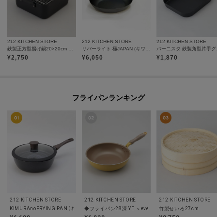
212 KITCHEN STORE
212 KITCHEN STORE
212 KITCHEN STORE
鉄製正方型揚げ鍋20×20cm フライヤー付
リバーライト 極JAPAN (キワメジャパン) フライパン20cm
バーニス
¥
2,750
¥
6,050
¥
1,870
フライパンランキング
212 KITCHEN STORE
212 KITCHEN STORE
212 KITCHEN STORE
KIMURAnoFRYING PAN（キムラノフライパン）BK
竹製せいろ27cm
◆フライパン28深 YE ＜evercook エバークック＞