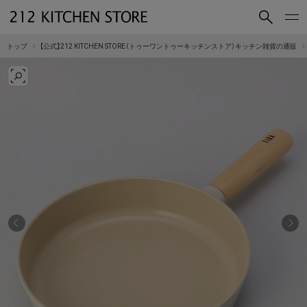
買いもの
読みもの
トップ
【公式】212 KITCHEN STORE（トゥーワントゥーキッチンストア）キッチン雑貨の通販
ショップコンセプト
店舗一覧
会社概要
採用情報
212 KITCHEN STORE 公式SNSアカウント
Instagram
Facebook
Mail Magazine
YouTube
LINE