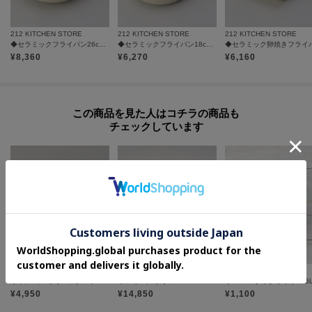
212 KITCHEN STORE
212 KITCHEN STORE
212 KITCHEN STORE
◆セラミックフライパン26cm WH ＜FIKA フィカ＞
◆セラミックフライパン18cm WH ＜FIKA フィカ＞
¥
8,360
¥
6,270
¥
6,160
この商品を見た人はコチラの商品も
チェックしています
212 KITCHEN STORE
212 KITCHEN STORE
one'sterrace
キャンパス ウォールクロック S WH
◆レミパン プラス 24cm GR ＜remy レミー＞
◆IHARA クックポット 1.5
¥
4,950
¥
14,850
¥
1,100