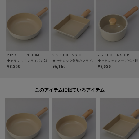
【取り扱い方法】
食洗機/乾燥機:×
電子レンジ:×
オーブン:×
対応熱源:直火、ＩＨ
耐熱/耐冷温度:280℃
212 KITCHEN STORE
212 KITCHEN STORE
212 KITCHEN STORE
◆セラミックフライパン26cm WH ＜FIKA フィカ＞
◆セラミック卵焼きフライパン WH ＜FIKA フィカ＞
◆セラミックスープパン18cm
【主な製品仕様】
¥8,360
¥6,160
¥8,030
重量:765g
容量:1.8L
このアイテムに似ているアイテム
※照明の関係により、実際よりも色味が違って見える場合があります。ま
た、パソコン・スマートフォンなどの環境により、若干製品と画像のカラー
が異なる場合もございます。