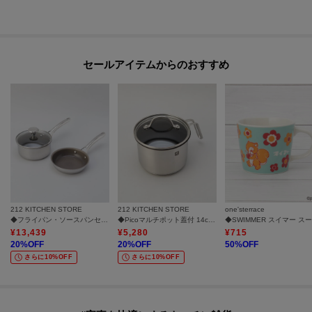
セールアイテムからのおすすめ
212 KITCHEN STORE
212 KITCHEN STORE
one'sterrace
◆フライパン・ソースパンセット16cm ＜CORELLE コレール＞
◆Picoマルチポット蓋付 14cm ＜ZWILLING ツヴィリング＞
¥
13,439
¥
5,280
¥
715
20
%OFF
20
%OFF
50
%OFF
さらに10%OFF
さらに10%OFF