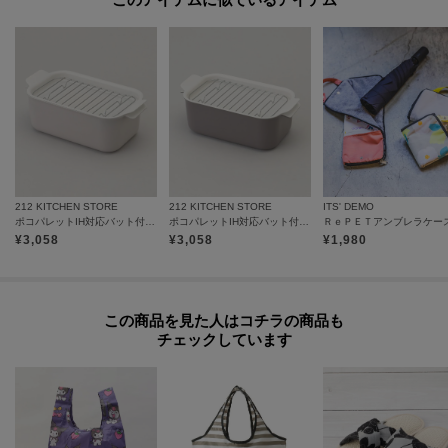
※本体サイズ W50×D34×H25cm（たたんだ状態 W23.5×D40×H34cm）
※バスケット対応サイズ：W48～5×D32～36×H23～25cm
【取り扱い方法】
食洗機/乾燥機:--
電子レンジ:--
オーブン:--
対応熱源:--
212 KITCHEN STORE
212 KITCHEN STORE
ITS' DEMO
ポコパレットIH対応バット付多機能鍋 グレー
ポコパレットIH対応バット付多機能鍋 チャコール
ＲｅＰＥＴアンブレラケー
耐熱/耐冷温度:--
¥
3,058
¥
3,058
¥
1,980
その他:--
【主な製品仕様】
この商品を見た人はコチラの商品も
重量:180g
チェックしています
※照明の関係により、実際よりも色味が違って見える場合があります。ま
た、パソコン・スマートフォンなどの環境により、若干製品と画像のカラー