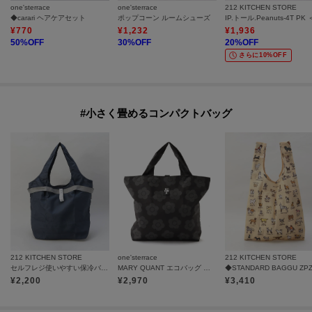
one'sterrace
one'sterrace
212 KITCHEN STORE
◆carari ヘアケアセット
ポップコーン ルームシューズ
¥
770
¥
1,232
¥
1,936
50
%OFF
30
%OFF
20
%OFF
さらに10%OFF
#小さく畳めるコンパクトバッグ
212 KITCHEN STORE
one'sterrace
212 KITCHEN STORE
セルフレジ使いやすい保冷バッグ NV ＜MOTTERU モッテル＞
MARY QUANT エコバッグ 大箱入り A
¥
2,200
¥
2,970
¥
3,410