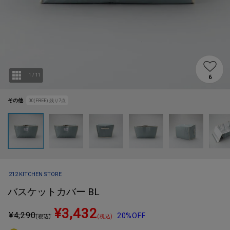
1
/
11
6
その他
00(FREE)
残り
7
点
212 KITCHEN STORE
バスケットカバー BL
¥3,432
¥
4,290
20%OFF
(税込)
(税込)