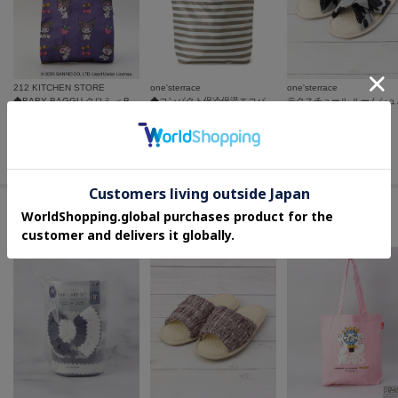
が異なる場合もございます。
212 KITCHEN STORE
one'sterrace
one'sterrace
◆BABY BAGGU クロミ ＜BAGGU バグゥ＞
◆コンパクト保冷保温エコバッグ
テクス
¥
2,310
¥
1,650
¥
935
50
%OFF
セールアイテムからのおすすめ