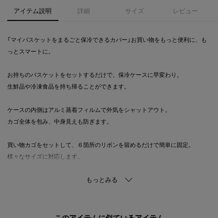
アイテム説明
詳細
サイズ
レビュー
「マイバスケットをまるごと保冷できるカバー」お買い物をもっと便利に、も
っとスマートに。
お持ちのバスケットをセットするだけで、保冷ケースに早変わり。
生鮮品や冷凍食品を持ち帰ることができます。
ケースの内側はアルミ蒸着フィルムで外気をシャットアウト。
カゴ全体を包み、中身見えも防ぎます。
買い物カゴをセットして、６箇所のリボンを留めるだけで簡単に固定。
様々なサイズに対応します。
フタ裏にはポケット付き。保冷剤を入れてカゴ全体を冷やすことができま
す。
とても軽量でカゴ本体の重量に影響しにくく、使わない時はコンパクトにた
ためます。
このアイテムに似ているアイテム