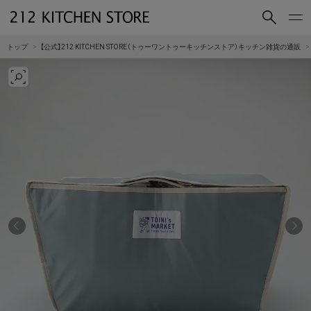
買いもの
読みもの
トップ
【公式】212 KITCHEN STORE（トゥーワントゥーキッチンストア）キッチン雑貨の通販
ショップコンセプト
店舗一覧
会社概要
採用情報
212 KITCHEN STORE 公式SNSアカウント
Instagram
Facebook
Mail Magazine
YouTube
LINE