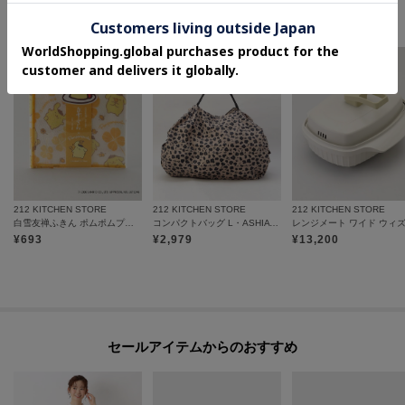
この商品を見た人はコチラの商品も
チェックしています
212 KITCHEN STORE
212 KITCHEN STORE
212 KITCHEN STORE
白雪友禅ふきん ポムポムプリン
コンパクトバッグ L・ASHIATO ＜Shupatto シュパット＞
¥
693
¥
2,979
¥
13,200
セールアイテムからのおすすめ