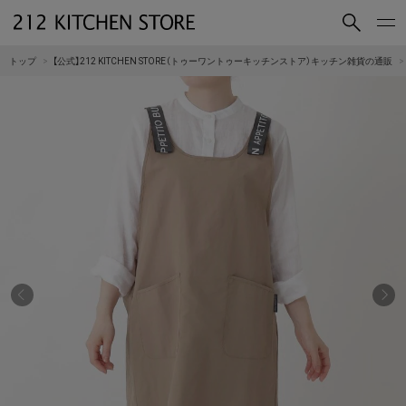
買いもの
読みもの
トップ
【公式】212 KITCHEN STORE（トゥーワントゥーキッチンストア）キッチン雑貨の通販
ショップコンセプト
店舗一覧
会社概要
採用情報
212 KITCHEN STORE 公式SNSアカウント
Instagram
Facebook
Mail Magazine
YouTube
LINE