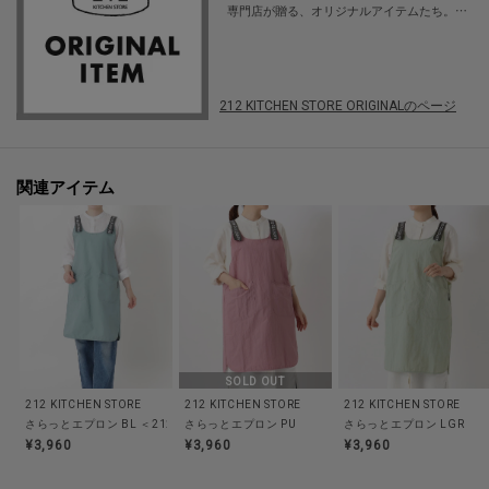
専門店が贈る、オリジナルアイテムたち。毎
その他:--
日のお料理や食事の時間が、もっと楽しく、
心地よくなるように。家事を少しでも楽に、
笑顔あふれる食卓のお手伝いをしたい——そ
んなバイヤーの想いを形にしました。
※照明の関係により、実際よりも色味が違って見える場合があります。ま
212 KITCHEN STORE ORIGINALのページ
た、パソコン・スマートフォンなどの環境により、若干製品と画像のカラー
が異なる場合もございます。
関連アイテム
【価格改定のお知らせ】
この度2026年8月3日より、原材料費高騰の影響にて価格改定を致します。
何卒ご了承頂きますよう、お願い申し上げます。
また価格改定後、商品タグに記載している価格につきまして、旧価格のもの
が混在している場合がございます。ご了承下さいますよう、重ねてお願い申
し上げます。
SOLD OUT
212 KITCHEN STORE
212 KITCHEN STORE
212 KITCHEN STORE
さらっとエプロン BL ＜212Kオリジナル＞
さらっとエプロン PU
さらっとエプロン LGR
¥3,960
¥3,960
¥3,960