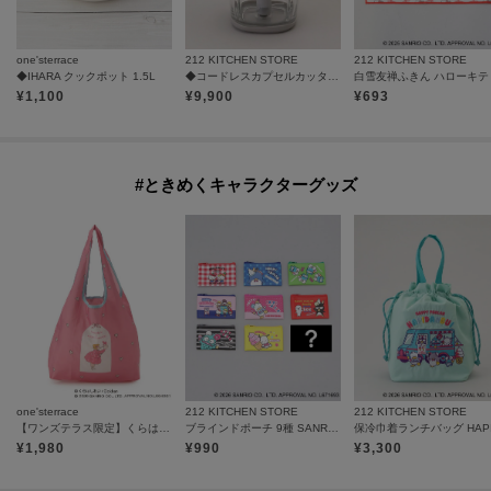
one'sterrace
212 KITCHEN STORE
212 KITCHEN STORE
◆IHARA クックポット 1.5L
◆コードレスカプセルカッターボンヌ パウダーブルー ＜recolte レコルト＞
白雪友禅ふきん ハローキテ
¥
1,100
¥
9,900
¥
693
#ときめくキャラクターグッズ
one'sterrace
212 KITCHEN STORE
212 KITCHEN STORE
【ワンズテラス限定】くらはしれい×サンリオキャラクターズ エコバッグ
ブラインドポーチ 9種 SANRIO CHARACTERS ＜Sanrio サンリオ＞
¥
1,980
¥
990
¥
3,300