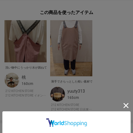
この商品を使った
洗い物中にうっかり水が跳ねてしまっても、撥水加工のおかげで生地に染み込まず、表面で水玉
桃
薄手でさらっとした軽い素材でこれからの季節にはピッタリで
160cm
yuuty313
212 KITCHEN STORE
212 KITCHEN STORE イオンモール幕張新都心
165cm
212 KITCHEN STORE
212 KITCHEN STORE 日吉東急アベニュー