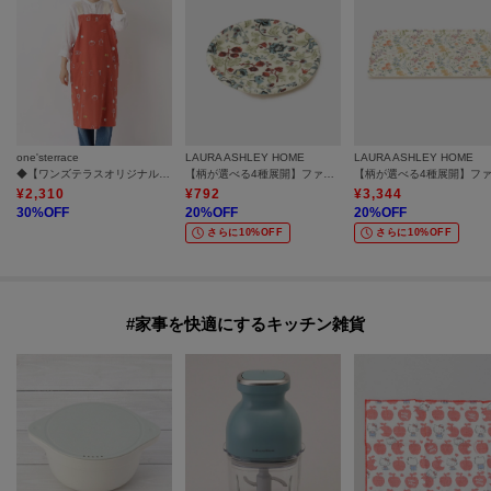
one'sterrace
LAURA ASHLEY HOME
LAURA ASHLEY HOME
◆【ワンズテラスオリジナル】キッチン刺繍 エプロン H型
【柄が選べる4種展開】ファブリックコースター
¥
2,310
¥
792
¥
3,344
30
%OFF
20
%OFF
20
%OFF
さらに10%OFF
さらに10%OFF
#家事を快適にするキッチン雑貨