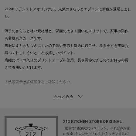
212キッチンストアオリジナル、人気のさらっとエプロンに新色が登場しまし
た。
薄手のさらっと軽い素材感と、背面の大きく開いたスリットで、家事の動作
も着脱もスムーズです。
衣服にまとわりつきにくいので暑い季節も快適に過ごせ、厚着をする季節も
着ぶくれしにくいところも嬉しいポイント。
肩紐にはロゴ入りのプリントテープを使用。長さ調節できるのでお好みの長
さで着用いただけます。
※洗濯表示は詳細画像をご確認ください。
【取り扱い方法】
食洗機/乾燥機:--
電子レンジ:--
オーブン:--
212 KITCHEN STORE ORIGINAL
対応熱源:--
「世界で1番素敵なレストラン、それは我が家
耐熱/耐冷温度:--
の食卓」をコンセプトにしたキッチン道具の