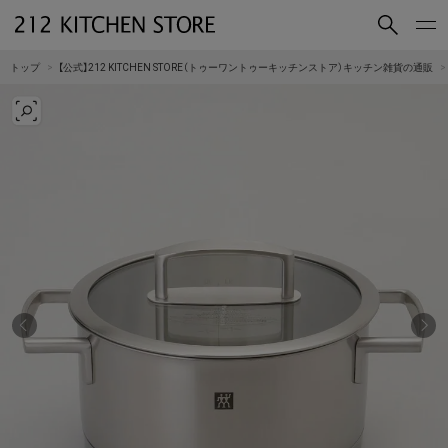
買いもの
読みもの
トップ
【公式】212 KITCHEN STORE（トゥーワントゥーキッチンストア）キッチン雑貨の通販
ショップコンセプト
店舗一覧
会社概要
採用情報
212 KITCHEN STORE 公式SNSアカウント
Instagram
Facebook
Mail Magazine
YouTube
LINE