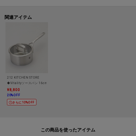
蓋つきなので、食材に熱が伝わりやすくなります。
ステンレス製品の特徴：蓄熱性が高く冷めにくいので、煮込みなど一定の温
関連アイテム
度で料理する調理法が得意です。
耐久性が高く丈夫なので、傷がつきにくく美しさを保ち長く使えます。
酸などの食材の影響を受けず、匂い移りもないため衛生的に調理できます。
【取り扱い方法】
食洗機/乾燥機:○
電子レンジ:×
オーブン:○（蓋は×）
212 KITCHEN STORE
対応熱源:IHガス
◆Vitalityソースパン 16cm ＜ZWILLING ツヴィリング＞
耐熱/耐冷温度:--
¥8,800
20%OFF
その他:--
さらに10%OFF
【主な製品仕様】
重量:1.68kg
容量:3L
この商品を使った