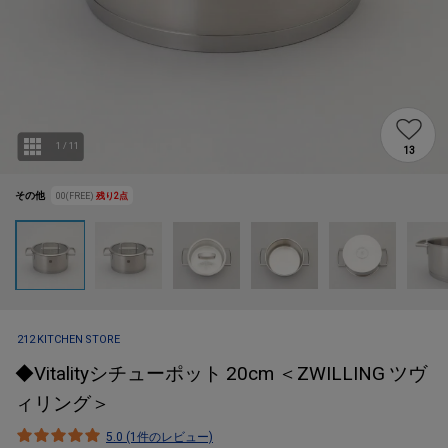
1
/
11
13
その他
00(FREE)
残り
2
点
212 KITCHEN STORE
◆Vitalityシチューポット 20cm ＜ZWILLING ツヴ
ィリング＞
5.0 (1件のレビュー)