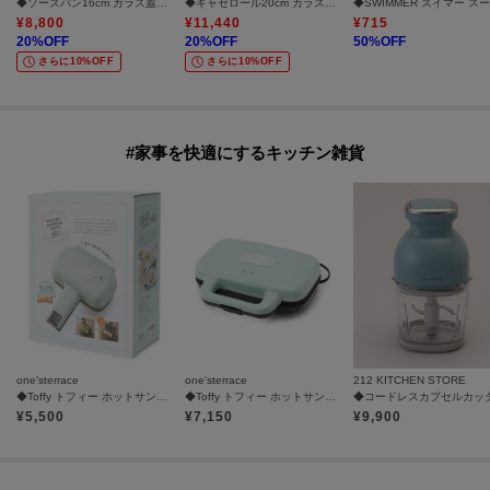
◆ソースパン16cm ガラス蓋付き ＜CORELLE コレール＞
◆キャセロール20cm ガラス蓋付き ＜CORELLE コレール＞
¥
8,800
¥
11,440
¥
715
20
%OFF
20
%OFF
50
%OFF
さらに10%OFF
さらに10%OFF
#家事を快適にするキッチン雑貨
one'sterrace
one'sterrace
212 KITCHEN STORE
◆Toffy トフィー ホットサンドメーカー ハーフ
◆Toffy トフィー ホットサンドメーカー
¥
5,500
¥
7,150
¥
9,900