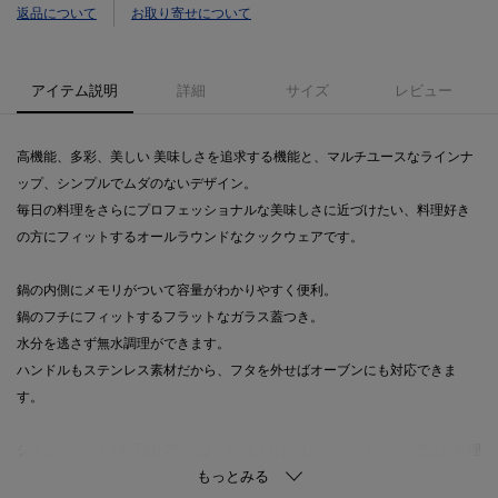
返品について
お取り寄せについて
アイテム説明
詳細
サイズ
レビュー
高機能、多彩、美しい 美味しさを追求する機能と、マルチユースなラインナ
ップ、シンプルでムダのないデザイン。
毎日の料理をさらにプロフェッショナルな美味しさに近づけたい、料理好き
の方にフィットするオールラウンドなクックウェアです。
鍋の内側にメモリがついて容量がわかりやすく便利。
鍋のフチにフィットするフラットなガラス蓋つき。
水分を逃さず無水調理ができます。
ハンドルもステンレス素材だから、フタを外せばオーブンにも対応できま
す。
シチューポット（両手鍋）20cmは、2～3人分のカレーやシチュー、煮込み料理
などに適したサイズです。