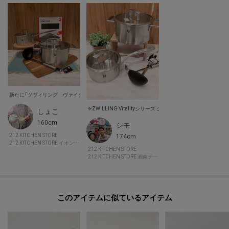
※照明の関係により、実際よりも色味が違って見える場合があります。ま
た、パソコン・スマートフォンなどの環境により、若干製品と画像のカラー
が異なる場合もございます。
【価格改定のお知らせ】
この度2026年6月2日より、原材料費高騰の影響にて価格改定を致します。
何卒ご了承頂きますよう、お願い申し上げます。
また価格改定後、商品タグに記載している価格につきまして、旧価格のもの
しょこ
が混在している場合がございます。ご了承下さいますよう、重ねてお願い申
160cm
シモ
し上げます。
212 KITCHEN STORE
174cm
212 KITCHEN STORE イオンモール札幌発寒
212 KITCHEN STORE
212 KITCHEN STORE 湘南テラスモール
このアイテムに似ているアイテム