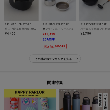
212 KITCHEN STORE
212 KITCHEN STORE
212 KITCHEN STORE
燕三 IH対応鉄楕円揚げ鍋20×17cm 温度計付
バーニスタ 鉄製いため鍋2
◆フライパン・ソースパ
¥4,400
¥2,750
¥13,439
20%OFF
さらに10%OFF
その他の鍋ランキングを見る
関連特集