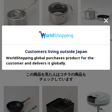
212 KITCHEN STORE
212 KITCHEN STORE
212 KITCHEN STORE
◆Vitalityソースパン 16cm ＜ZWILLING ツヴィリング＞
◆Picoマルチポット蓋付 14cm ＜ZWILLING ツヴィリング＞
¥
8,800
¥
5,280
¥
9,350
20
%OFF
20
%OFF
さらに10%OFF
さらに10%OFF
この商品を見た人はコチラの商品も
チェックしています