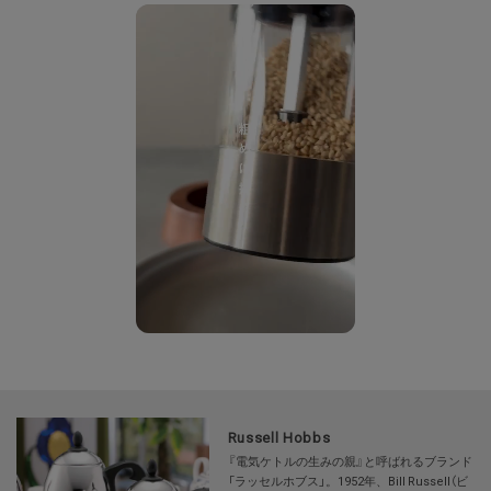
電子レンジ:×
オーブン:×
対応熱源:--
耐熱/耐冷温度:--
その他:--
【主な製品仕様】
重量:315g
電源:リチウムポリマー電池
消費電力:3.7V 500ｍＡｈ
コード長:0.7m
※照明の関係により、実際よりも色味が違って見える場合があります。ま
た、パソコン・スマートフォンなどの環境により、若干製品と画像のカラー
が異なる場合もございます。
Russell Hobbs
『電気ケトルの生みの親』と呼ばれるブランド
「ラッセルホブス」。1952年、Bill Russell（ビ