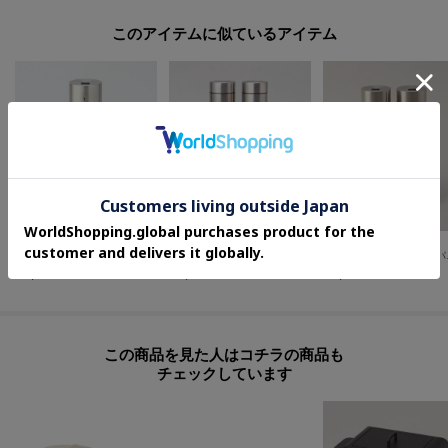
このアイテムに似ているアイテム
212 KITCHEN STORE
212 KITCHEN STORE
212 KITCHEN STORE
充電式ミル ソルト＆ペッパー ミニ ＜Russell Hobbs ラッセルホブス＞
電動ミル ソルト＆ペッパー ミニ ＜Russell Hobbs ラッセルホブス＞
充電式ミル ソルト
¥
4,400
¥
5,500
¥
8,800
この商品を見た人はコチラの商品も
チェックしています