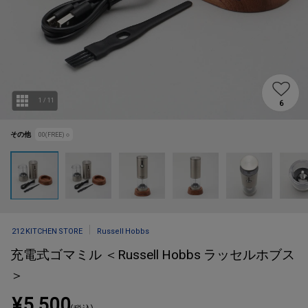
1
/
11
6
その他
00(FREE)
○
212 KITCHEN STORE
Russell Hobbs
充電式ゴマミル ＜Russell Hobbs ラッセルホブス
＞
¥5,500