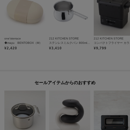
one'sterrace
212 KITCHEN STORE
212 KITCHEN STORE
◆mayu BENTOBOX（M）
ステンレスミルクパン 800ml 目盛付
コンパ
¥
2,420
¥
3,410
¥
9,799
セールアイテムからのおすすめ