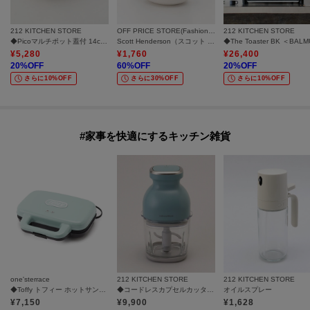
212 KITCHEN STORE
OFF PRICE STORE(Fashion Goods)
212 KITCHEN STORE
◆Picoマルチポット蓋付 14cm ＜ZWILLING ツヴィリング＞
Scott Henderson（スコット ヘンダーソン） Scott Henderson ゼンアンドペッパー
¥
5,280
¥
1,760
¥
26,400
20
%OFF
60
%OFF
20
%OFF
さらに10%OFF
さらに30%OFF
さらに10%OFF
#家事を快適にするキッチン雑貨
one'sterrace
212 KITCHEN STORE
212 KITCHEN STORE
◆Toffy トフィー ホットサンドメーカー
◆コードレスカプセルカッターボンヌ パウダーブルー ＜recolte レコルト＞
オイルスプレー
¥
7,150
¥
9,900
¥
1,628