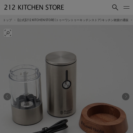
買いもの
読みもの
トップ
【公式】212 KITCHEN STORE（トゥーワントゥーキッチンストア）キッチン雑貨の通販
ショップコンセプト
店舗一覧
会社概要
採用情報
212 KITCHEN STORE 公式SNSアカウント
Instagram
Facebook
Mail Magazine
YouTube
LINE