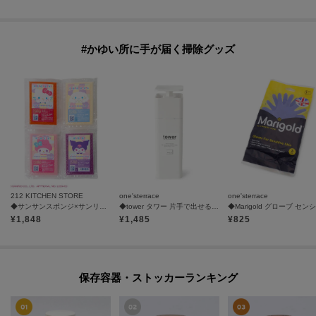
#かゆい所に手が届く掃除グッズ
212 KITCHEN STORE
one'sterrace
one'sterrace
◆サンサンスポンジ×サンリオキャラクターズ 4個セット
◆tower タワー 片手で出せる ディスペンサー
¥
1,848
¥
1,485
¥
825
保存容器・ストッカーランキング