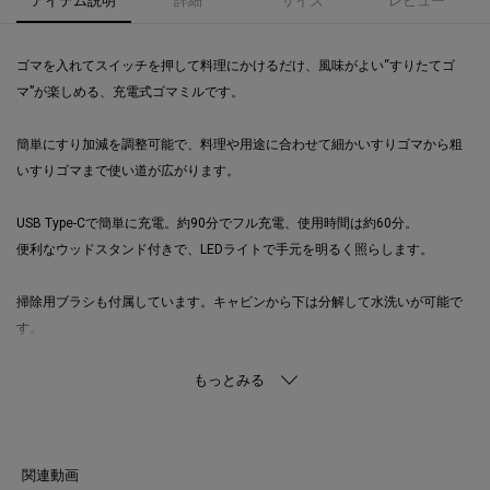
ゴマを入れてスイッチを押して料理にかけるだけ、風味がよい“すりたてゴ
マ”が楽しめる、充電式ゴマミルです。
簡単にすり加減を調整可能で、料理や用途に合わせて細かいすりゴマから粗
いすりゴマまで使い道が広がります。
USB Type-Cで簡単に充電。約90分でフル充電、使用時間は約60分。
便利なウッドスタンド付きで、LEDライトで手元を明るく照らします。
掃除用ブラシも付属しています。キャビンから下は分解して水洗いが可能で
す。
※本製品はゴマ専用となります。塩・胡椒含めてその他食材を使用して不具
合になった場合は保証対象外となりますのでご注意下さい。
【取り扱い方法】
食洗機/乾燥機:×