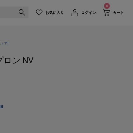
0
お気に入り
ログイン
カート
ファブリック
綿麻 ストライプ エプロン NV
トア)
ロン NV
細