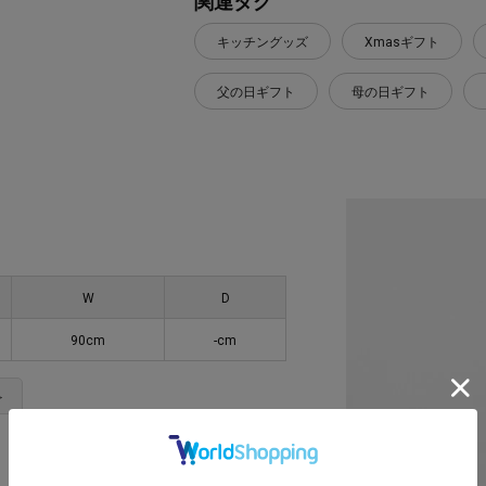
関連タグ
キッチングッズ
Xmasギフト
父の日ギフト
母の日ギフト
W
D
90cm
-cm
＞