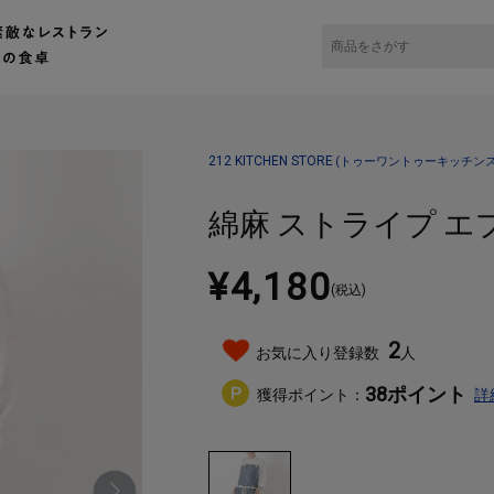
チンストア）キッチン雑貨の通販
キッチングッズ・キッチン家電
エプロン・その他
212 KITCHEN STORE
(トゥーワントゥーキッチンス
綿麻 ストライプ エプ
¥4,180
(税込)
2
お気に入り登録数
人
38
ポイント
獲得ポイント：
詳