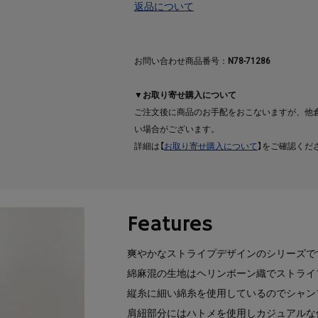
返品について
お問い合わせ商品番号：
N78-71286
▼お取り寄せ購入について
ご注文後に商品のお手配をおこないますが、他
い場合がございます。
詳細は【
お取り寄せ購入について
】をご確認くだ
Features
爽やかなストライプデザインのシリーズで
綿麻混の生地はヘリンボーン織でストライ
縦糸に細い綿糸を使用しているのでシャン
肩紐部分にはハトメを使用しカジュアルな