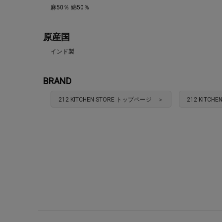
麻50％ 綿50％
原産国
インド製
BRAND
212 KITCHEN STORE トップページ ＞
212 KITC
モデル情報：身長166cm B83 W58 H8