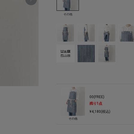
その他
00(FREE)
残り
1
点
¥4,180(税込)
その他