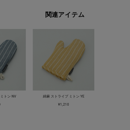
関連アイテム
ミトン NV
綿麻 ストライプ ミトン YE
0
¥1,210