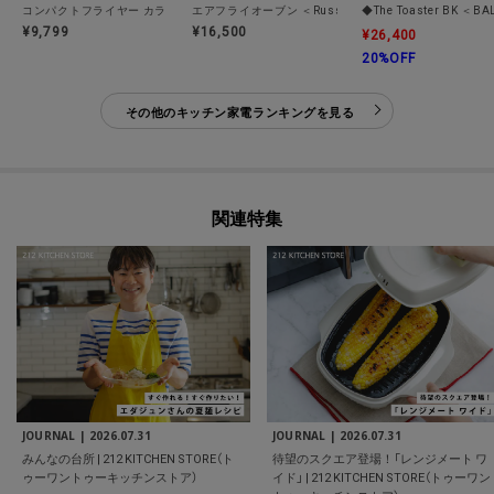
コンパクトフライヤー カラリ２
エアフライオーブン ＜Russell Hobbs ラッセルホブス
◆The Toaster BK 
¥9,799
¥16,500
¥26,400
20%OFF
その他のキッチン家電ランキングを見る
関連特集
JOURNAL |
2026.07.31
JOURNAL |
2026.07.31
みんなの台所 | 212 KITCHEN STORE（ト
待望のスクエア登場！「レンジメート ワ
ゥーワントゥーキッチンストア）
イド」 | 212 KITCHEN STORE（トゥーワン