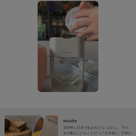
パワフルモーターでハイスピードにかき氷を完成。素早く削れるので余計な
氷の溶けをなるべく抑え、粗さの調節もできるのでフワフワなかき氷からシ
ャリシャリのかき氷まで楽しめます。
スッキリシャープな見た目にお部屋に馴染むカラーを採用。
本体は1.2kgと軽量のため、しまう際にも取り回しがしやすくなっておりま
す。パーツも取り付け、取り外しのしやすい設計で、ストレスなくお使いい
ただくことができます。
【取り扱い方法】
食洗機/乾燥機:×
電子レンジ:×
オーブン:×
対応熱源:--
耐熱/耐冷温度:--
récolte
その他:--
2009年に日本で生まれた「レコルト」。“今ど
きの暮らしにちょうどいい”を大切に、日本の