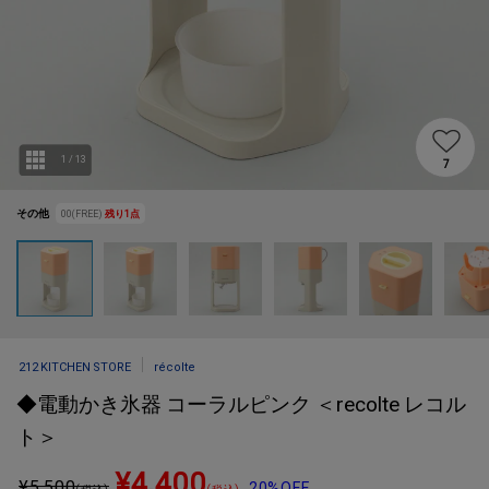
1
/
13
7
その他
00(FREE)
残り
1
点
212 KITCHEN STORE
récolte
◆電動かき氷器 コーラルピンク ＜recolte レコル
ト＞
¥4,400
¥
5,500
20%OFF
(税込)
(税込)