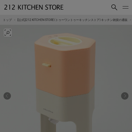
買いもの
読みもの
トップ
【公式】212 KITCHEN STORE（トゥーワントゥーキッチンストア）キッチン雑貨の通販
ショップコンセプト
店舗一覧
会社概要
採用情報
212 KITCHEN STORE 公式SNSアカウント
Instagram
Facebook
Mail Magazine
YouTube
LINE