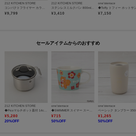
212 KITCHEN STORE
212 KITCHEN STORE
one'sterrace
コンパクトフライヤー カラリ２
ステンレスミルクパン 800ml 目盛付
¥
9,799
¥
3,410
¥
7,150
セールアイテムからのおすすめ
212 KITCHEN STORE
one'sterrace
one'sterrace
◆Picoマルチポット蓋付 14cm ＜ZWILLING ツヴィリング＞
◆SWIMMER スイマー スープマグ 295ml
ベーシック タンブラー 350
¥
5,280
¥
715
¥
1,265
20
%OFF
50
%OFF
50
%OFF