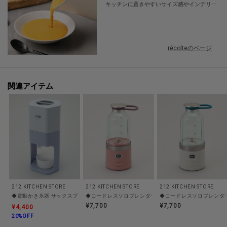
【主な製品仕様】
キッチンに置きやすいサイズ感やインテリア
重量:約1.2kg
にマッチするカラー展開をし、ムダを削いだ
機能と価格でキッチン家電を提案しているブ
電源:100V 50/60Hz
ランドです。洋服や家具のように“選ぶこ
消費電力:35W
と”からワクワク。キッチンにお気に入りを置
récolteのページ
コード長:約1.5ｍ
いて、ふふっとうれしい気分に。毎日の料理
を楽しく、おいしく。そんな想いが詰まった
ブランドです。
関連アイテム
※照明の関係により、実際よりも色味が違って見える場合があります。ま
た、パソコン・スマートフォンなどの環境により、若干製品と画像のカラー
が異なる場合もございます。
212 KITCHEN STORE
212 KITCHEN STORE
212 KITCHEN STORE
◆電動かき氷器 サックスブルー ＜recolte レコルト＞
◆コードレスソロブレンダー ピンク ＜recolte レコルト＞
◆コードレスソロブレンダー 
¥7,700
¥7,700
¥4,400
20%OFF