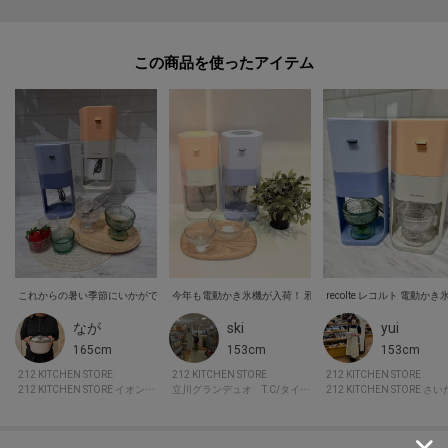
この商品を使った
今年も電動かき氷機が入荷！ 邪魔にならないスリムサイズで
なが
ski
yui
165cm
153cm
153cm
212 KITCHEN STORE
212 KITCHEN STORE
212 KITCHEN STORE
212 KITCHEN STORE イオンモール神戸北
立川グランデュオ T.C/タイムレスコンフォート