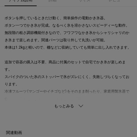
ボタンを押しているときだけ動く、簡単操作の電動かき氷器。
ボタン一つでかき氷が完成。なるべく氷を溶かさないスピーディーな動作。
無段階の粗さ調節機能付きなので、フワフワなかき氷からシャリシャリのか
き氷まで楽しめます。関連パーツは取り外して丸洗いが可能。
本体は1.2kgと軽いので、棚などに収納していても簡単に出し入れできます。
追加で容器の購入は不要、商品に付属のセットで自宅でかき氷が楽しめま
す。
スパイクのついた氷のストッパーで氷がズレにくく、失敗しづらくなってお
ります。
冷凍フルーツ（マンゴーやイチゴなど）をそのまま削ったり、家庭用製氷器で
作ったバラ氷をかき氷にしたりすることも可能。
専用の製氷カップや家庭用製氷器を使ってジュースやヨーグルトなどを凍ら
せ、おうちで簡単なアレンジができます。また、専用製氷カップでプリンな
どを凍らせるとお手軽に新感覚スイーツを楽しむこともできます。
製氷カップは4個付属、ファミリーでも楽しめるセットになっております。