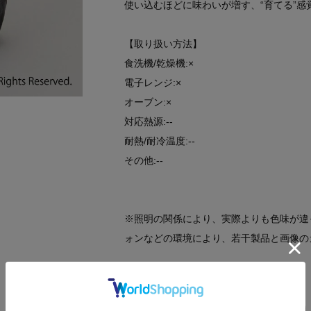
使い込むほどに味わいが増す、“育てる”
【取り扱い方法】
食洗機/乾燥機:×
電子レンジ:×
オーブン:×
対応熱源:--
耐熱/耐冷温度:--
その他:--
※照明の関係により、実際よりも色味が違
ォンなどの環境により、若干製品と画像の
関連タグ
キッチングッズ
プチプラギフト