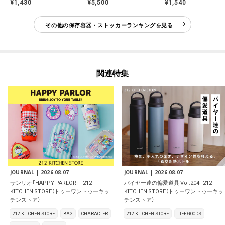
¥1,430
¥5,500
¥1,540
その他の保存容器・ストッカーランキングを見る
関連特集
JOURNAL |
2026.08.07
JOURNAL |
2026.08.07
サンリオ「HAPPY PARLOR」 | 212
バイヤー達の偏愛道具 Vol.204 | 212
KITCHEN STORE（トゥーワントゥーキッ
KITCHEN STORE（トゥーワントゥーキッ
チンストア）
チンストア）
212 KITCHEN STORE
BAG
CHARACTER
212 KITCHEN STORE
LIFE GOODS