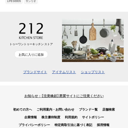
LIFE GOODS
サンリオ
トゥーワントゥーキッチン ストア
お気に入りに追加
ブランドサイト
アイテムリスト
ショップリスト
お知らせ：【注意喚起】悪質サイトにご注意ください
初めての方へ
ご利用案内・お問い合わせ
ブランド一覧
店舗検索
企業情報
株主優待制度
利用規約
サイトポリシー
プライバシーポリシー
特定商取引法に基づく表記
採用情報