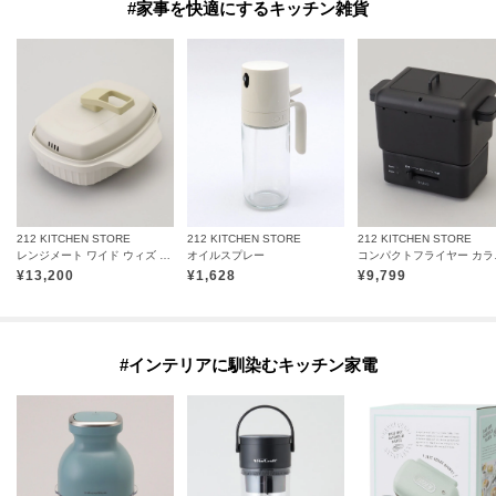
#家事を快適にするキッチン雑貨
212 KITCHEN STORE
212 KITCHEN STORE
212 KITCHEN STORE
レンジメート ワイド ウィズ スチーマー ウォームグレー
オイルスプレー
コンパ
¥
13,200
¥
1,628
¥
9,799
#インテリアに馴染むキッチン家電