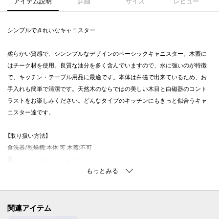
アイテム説明
詳細
サイズ
レビュー
シンプルできれいなキャニスター
柔らかい質感で、シンンプルなデザインのベーシックキャニスター。木蓋に
はチーク材を使用。良質な油分を多く含んでいますので、水に強いのが特徴
で、キッチン・テーブル用品に最適です。本体は白磁で出来ているため、お
手入れも簡単で清潔です。天然木のならではの美しい木目と白磁器のコント
ラストをお楽しみください。どんなタイプのキッチンにもきっと似合うキャ
ニスター達です。
【取り扱い方法】
食洗器/乾燥機:本体:可 木蓋:不可
電子レンジ:本体:可 木蓋:不可
オーブン:×
対応熱源:--
耐熱/耐冷温度:120℃(本体)
容量:320ml
関連アイテム