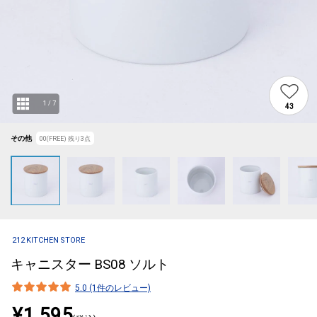
1
/
7
43
その他
00(FREE)
残り
3
点
212 KITCHEN STORE
キャニスター BS08 ソルト
5.0 (1件のレビュー)
¥1,595