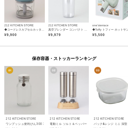
212 KITCHEN STORE
212 KITCHEN STORE
one'sterrace
◆コードレスカプセルカッターボンヌ パウダーブルー ＜recolte レコルト＞
真空ブレンダー コンパクト ＜Vitacraft ビタクラフト＞
¥
9,900
¥
9,979
¥
5,500
保存容器・ストッカーランキング
212 KITCHEN STORE
212 KITCHEN STORE
212 KITCHEN STORE
ワンプッシュ便利びん300 300ml ＜Cellarmate セラーメイト＞
パック&レンジ ミニ 深型 
電動ミル ソルト＆ペッ