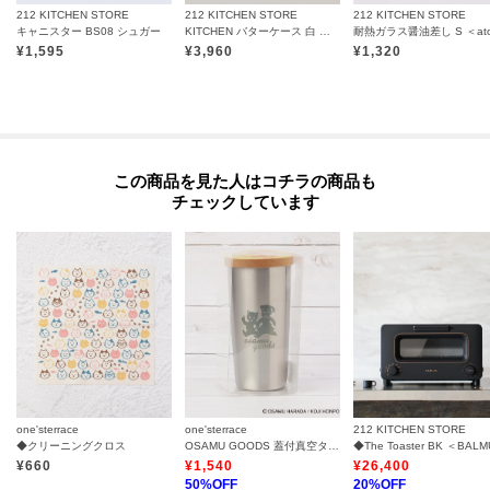
212 KITCHEN STORE
212 KITCHEN STORE
212 KITCHEN STORE
キャニスター BS08 シュガー
KITCHEN バターケース 白 ＜SALIU サリュウ＞
¥
1,595
¥
3,960
¥
1,320
この商品を見た人はコチラの商品も
チェックしています
one'sterrace
one'sterrace
212 KITCHEN STORE
◆クリーニングクロス
OSAMU GOODS 蓋付真空タンブラー 440ml
¥
660
¥
1,540
¥
26,400
50
%OFF
20
%OFF