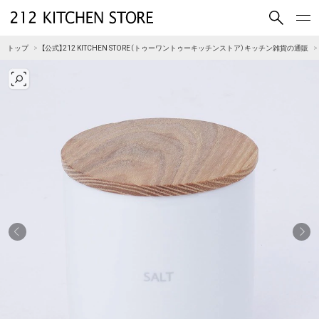
買いもの
読みもの
トップ
【公式】212 KITCHEN STORE（トゥーワントゥーキッチンストア）キッチン雑貨の通販
ショップコンセプト
店舗一覧
会社概要
採用情報
212 KITCHEN STORE 公式SNSアカウント
Instagram
Facebook
Mail Magazine
YouTube
LINE