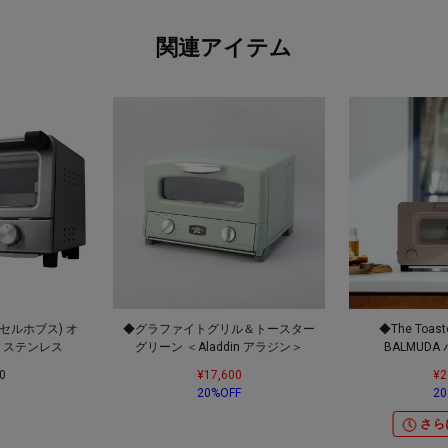
関連アイテム
(ラッセルホブス) オ
◆グラファイトグリル＆トースター
◆The Toa
 ステンレス
グリーン ＜Aladdin アラジン＞
BALMUD
0
¥17,600
¥2
20%OFF
20
さら