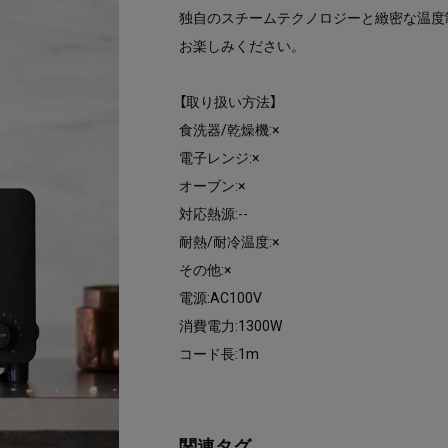
独自のスチームテクノロジーと緻密な温度
お楽しみください。
【取り扱い方法】
食洗器/乾燥機:×
電子レンジ:×
オーブン:×
対応熱源:--
耐熱/耐冷温度:×
その他:×
電源:AC100V
消費電力:1300W
コード長:1m
関連タグ