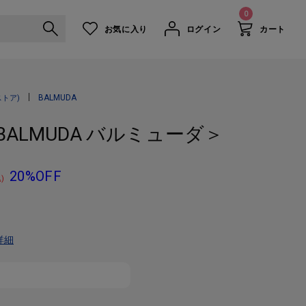
0
お気に入り
ログイン
カート
◆The Toaster BK ＜BALMUDA バルミューダ＞
BALMUDA
トア)
K ＜BALMUDA バルミューダ＞
20%OFF
)
詳細