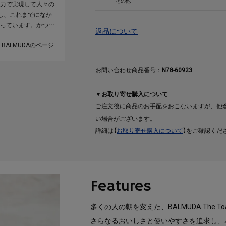
その他
力で実現して人々の
し、これまでになか
っています。かつて
返品について
で人々の役に立って
BALMUDAのページ
の生活は十分に便利
ューダは電化製品と
うな、素晴らしい体
お問い合わせ商品番号：
N78-60923
えている企業です。
▼お取り寄せ購入について
ご注文後に商品のお手配をおこないますが、他
い場合がございます。
詳細は【
お取り寄せ購入について
】をご確認くだ
Features
多くの人の朝を変えた、BALMUDA The T
さらなるおいしさと使いやすさを追求し、