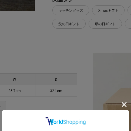
キッチングッズ
Xmasギフト
父の日ギフト
母の日ギフト
W
D
35.7cm
32.1cm
＞