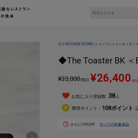
チンストア）キッチン雑貨の通販
キッチングッズ・キッチン家電
キッチン家電
212 KITCHEN STORE
(トゥーワントゥーキッチンス
◆The Toaster B
¥26,400
¥
33,000
(税込)
(税込
38
お気に入り登録数
人
108
ポイント
獲得ポイント：
さらに10%OFF
すべての対象商品