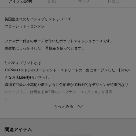
アイテム説明
詳細
サイズ
レビュー
英国生まれのリバティプリント シリーズ
フローレット・ロンドン
ファスナー付きのポーチが付いたポケットティッシュケースです。
裏生地はしっかりした11号帆布を使っています。
リバティプリントとは
1875年ロンドンのリージェント・ストリートの一角にオープンした一軒の小
さなお店Liberty(リバティ）。
繊細で可愛い小花柄や夢のように色彩豊かで独創的なデザインが特徴的なリ
バティプリントは現在も年2回のシーズナル・コレクションを発表。
数万点ともいわれる過去のアーカイブとともに今もなお進化し続け、世界中
から愛されているブランドです。
FLORET LONDON（フローレット・ロンドン）とは
リバティプリントを使った、日本のプロダクトブランドです。
関連アイテム
【取り扱い方法】