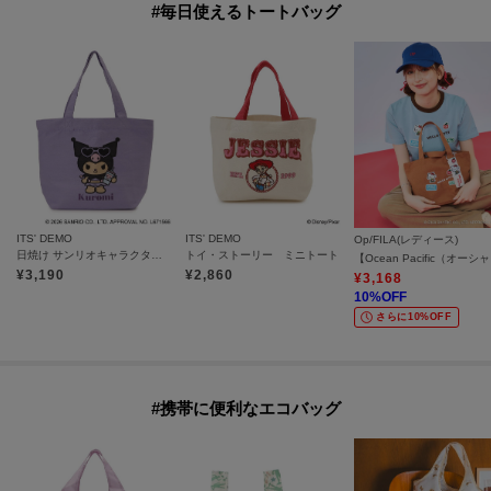
#毎日使えるトートバッグ
ITS' DEMO
ITS' DEMO
Op/FILA(レディース)
日焼け サンリオキャラクターズ ジャガードトート
トイ・ストーリー ミニトート
【Oce
¥
3,190
¥
2,860
¥
3,168
10
%OFF
さらに10%OFF
#携帯に便利なエコバッグ