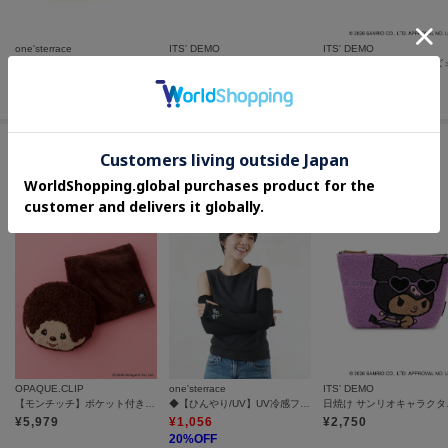
one'sterrace
ITS' DEMO
ITS' DEMO
SWS ティッシュポーチ CAT
＜PAUL ＆ JOE＞ブリントメッシュポーチ
¥
1,760
¥
2,640
¥
1,650
この商品を見た人はコチラの商品も
チェックしています
OPAQUE.CLIP
one'sterrace
ITS' DEMO
【モンチッチ】ポケット付きブランケット入りフェイス型クッション
◆【ひんやり/UV】UV冷感フラワー アームカバー 指無
日焼け 
¥
5,979
¥
1,056
¥
2,750
20
%OFF