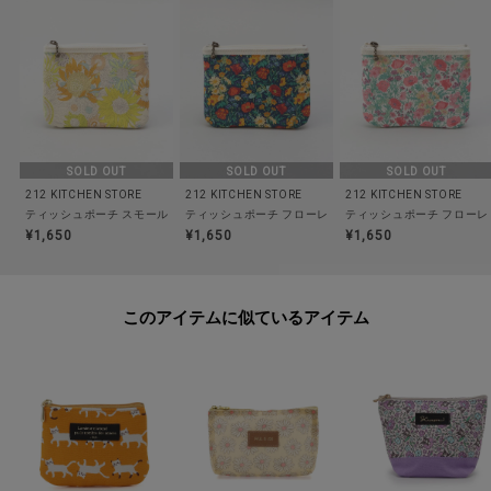
食洗器/乾燥機:--
電子レンジ:--
オーブン:--
対応熱源:--
耐熱/耐冷温度:--
その他:--
SOLD OUT
SOLD OUT
SOLD OUT
212 KITCHEN STORE
212 KITCHEN STORE
212 KITCHEN STORE
ティッシュポーチ スモールスザンナ LM ＜フローレット・ロンドン＞
ティッシュポーチ フローレンス・メイ NA ＜フローレッ
ティッシュポーチ フローレ
※照明の関係により、実際よりも色味が違って見える場合があります。ま
¥1,650
¥1,650
¥1,650
た、パソコン・スマートフォンなどの環境により、若干製品と画像のカラー
が異なる場合もございます。
このアイテムに似ているアイテム