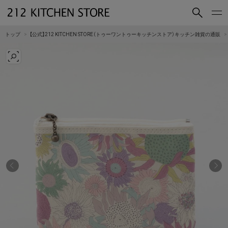
買いもの
読みもの
トップ
【公式】212 KITCHEN STORE（トゥーワントゥーキッチンストア）キッチン雑貨の通販
ショップコンセプト
店舗一覧
会社概要
採用情報
212 KITCHEN STORE 公式SNSアカウント
Instagram
Facebook
Mail Magazine
YouTube
LINE