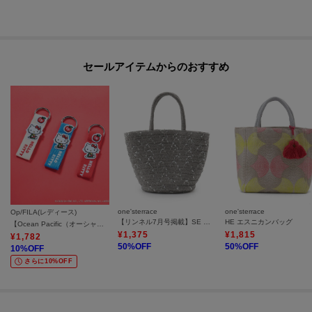
セールアイテムからのおすすめ
one'sterrace
one'sterrace
Op/FILA(レディース)
【リンネル7月号掲載】SE 雑材 スパンコールブレードトート
HE エスニカンバッグ
【Ocean Pacific（オーシャンパシフィック）×ハローキティ】ハローキティ／ワッペンバッグチャーム
¥
1,375
¥
1,815
¥
1,782
50
%OFF
50
%OFF
10
%OFF
さらに10%OFF