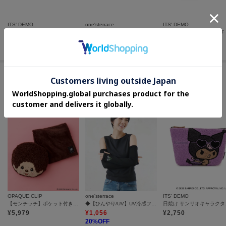
ITS' DEMO
one'sterrace
ITS' DEMO
＜PAUL ＆ JOE＞ブリントメッシュポーチ
SWS ティッシュポーチ CAT
モチーフプリント 角ポーチ
¥
2,640
¥
1,760
¥
2,090
この商品を見た人はコチラの商品も
チェックしています
OPAQUE.CLIP
one'sterrace
ITS' DEMO
【モンチッチ】ポケット付きブランケット入りフェイス型クッション
◆【ひんやり/UV】UV冷感フラワー アームカバー 指無
日焼け 
¥
5,979
¥
1,056
¥
2,750
20
%OFF