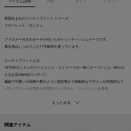
アイテム説明
詳細
サイズ
レビュー
英国生まれのリバティプリント シリーズ
フローレット・ロンドン
ファスナー付きのポーチが付いたポケットティッシュケースです。
裏生地はしっかりした11号帆布を使っています。
リバティプリントとは
1875年ロンドンのリージェント・ストリートの一角にオープンした一軒の小
さなお店Liberty(リバティ）。
繊細で可愛い小花柄や夢のように色彩豊かで独創的なデザインが特徴的なリ
バティプリントは現在も年2回のシーズナル・コレクションを発表。
数万点ともいわれる過去のアーカイブとともに今もなお進化し続け、世界中
から愛されているブランドです。
FLORET LONDON（フローレット・ロンドン）とは
リバティプリントを使った、日本のプロダクトブランドです。
関連アイテム
【取り扱い方法】