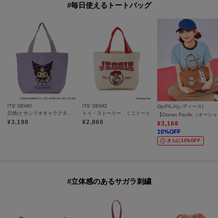
#毎日使えるトートバッグ
ITS' DEMO
ITS' DEMO
Op/FILA(レディース)
日焼け サンリオキャラクターズ ジャガードトート
トイ・ストーリー ミニトート
【Oce
¥
3,190
¥
2,860
¥
3,168
10
%OFF
さらに10%OFF
#立体感のあるサガラ刺繍