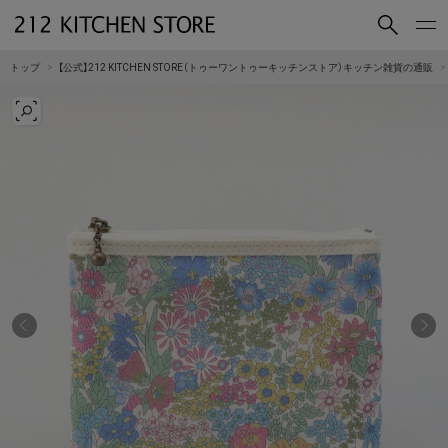
買いもの
読みもの
トップ
【公式】212 KITCHEN STORE（トゥーワントゥーキッチンストア）キッチン雑貨の通販
ショップコンセプト
店舗一覧
会社概要
採用情報
212 KITCHEN STORE 公式SNSアカウント
Instagram
Facebook
Mail Magazine
YouTube
LINE