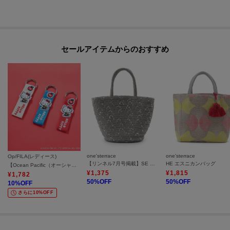
セールアイテムからのおすすめ
one'sterrace
one'sterrace
Op/FILA(レディース)
【リンネル7月号掲載】SE 雑材 スパンコールブレードトート
HE エスニカンバッグ
【Ocean Pacific（オーシャンパシフィック）×ハローキティ】ハローキティ／ワッペンバッグチャーム
¥
1,375
¥
1,815
¥
1,782
50
%OFF
50
%OFF
10
%OFF
さらに10%OFF