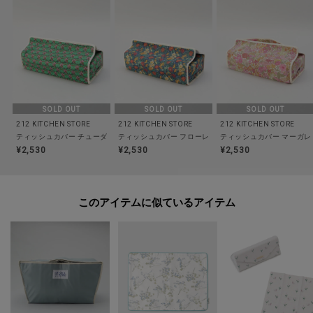
食洗器/乾燥機:--
電子レンジ:--
オーブン:--
対応熱源:--
耐熱/耐冷温度:--
その他:--
SOLD OUT
SOLD OUT
SOLD OUT
212 KITCHEN STORE
212 KITCHEN STORE
212 KITCHEN STORE
ティッシュカバー チューダーチューリップ GR ＜フローレット・ロンドン＞
ティッシュカバー フローレンス・メイ NA ＜フローレッ
ティッシュカバー マーガレ
※照明の関係により、実際よりも色味が違って見える場合があります。ま
¥2,530
¥2,530
¥2,530
た、パソコン・スマートフォンなどの環境により、若干製品と画像のカラー
が異なる場合もございます。
このアイテムに似ているアイテム