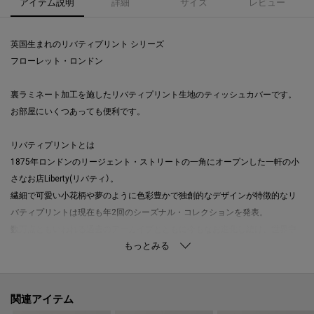
アイテム説明
詳細
サイズ
レビュー
英国生まれのリバティプリント シリーズ
フローレット・ロンドン
裏ラミネート加工を施したリバティプリント生地のティッシュカバーです。
お部屋にいくつあっても便利です。
リバティプリントとは
1875年ロンドンのリージェント・ストリートの一角にオープンした一軒の小
さなお店Liberty(リバティ）。
繊細で可愛い小花柄や夢のように色彩豊かで独創的なデザインが特徴的なリ
バティプリントは現在も年2回のシーズナル・コレクションを発表。
数万点ともいわれる過去のアーカイブとともに今もなお進化し続け、世界中
から愛されているブランドです。
FLORET LONDON（フローレット・ロンドン）とは
リバティプリントを使った、日本のプロダクトブランドです。
関連アイテム
【取り扱い方法】