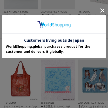
212 KITCHEN STORE
LAURA ASHLEY HOME
ITS' DEMO
バスケットカバー BL
【2柄選べる】バーンウッド柄／エイボンブリー柄 プレースマット
¥
3,432
¥
2,200
¥
2,090
20
%OFF
20
%OFF
さらに10%OFF
さらに10%OFF
この商品を見た人はコチラの商品も
チェックしています
ITS' DEMO
one'sterrace
LAURA ASHLEY HOME
トイ・ストーリー エコバッグ
◆水森亜土 タオルハンカチ