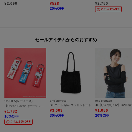
¥
2,090
¥
528
¥
2,750
20
%OFF
さらに5%OFF
セールアイテムからのおすすめ
one'sterrace
one'sterrace
Op/FILA(レディース)
SE コード編み タッセルトート
【Ocean Pacific（オーシャンパシフィック）×ハローキティ】ハローキティ／ワッペンバッグチャーム
¥
3,003
¥
1,056
¥
1,782
30
%OFF
20
%OFF
10
%OFF
さらに10%OFF