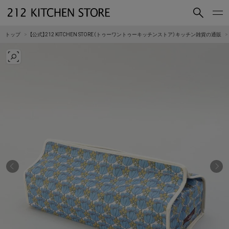
買いもの
読みもの
トップ
【公式】212 KITCHEN STORE（トゥーワントゥーキッチンストア）キッチン雑貨の通販
ショップコンセプト
店舗一覧
会社概要
採用情報
212 KITCHEN STORE 公式SNSアカウント
Instagram
Facebook
Mail Magazine
YouTube
LINE