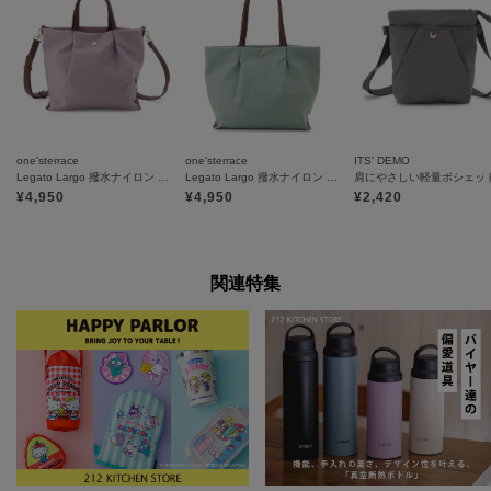
one'sterrace
one'sterrace
ITS' DEMO
Legato Largo 撥水ナイロン 2WAYトート
Legato Largo 撥水ナイロン PC収納トート
肩にやさしい軽量ポシェッ
¥
4,950
¥
4,950
¥
2,420
関連特集