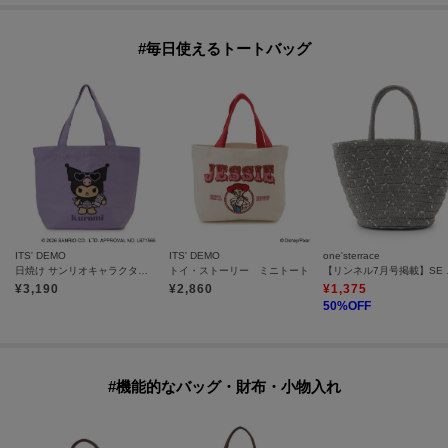
#毎日使えるトートバッグ
ITS' DEMO
ITS' DEMO
one'sterrace
日焼け サンリオキャラクターズ ジャガードトート
トイ・ストーリー ミニトート
【リンネル7
¥
3,190
¥
2,860
¥
1,375
50
%OFF
#機能的なバッグ・財布・小物入れ