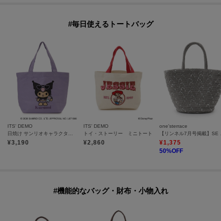
#毎日使えるトートバッグ
ITS' DEMO
ITS' DEMO
one'sterrace
日焼け サンリオキャラクターズ ジャガードトート
トイ・ストーリー ミニトート
【リンネル7
¥
3,190
¥
2,860
¥
1,375
50
%OFF
#機能的なバッグ・財布・小物入れ