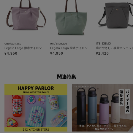
one'sterrace
one'sterrace
ITS' DEMO
Legato Largo 撥水ナイロン 2WAYトート
Legato Largo 撥水ナイロン PC収納トート
肩にやさしい軽量ポシェッ
¥
4,950
¥
4,950
¥
2,420
関連特集