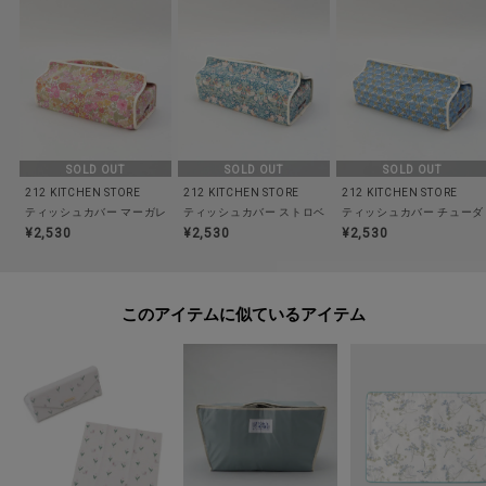
食洗器/乾燥機:--
電子レンジ:--
オーブン:--
対応熱源:--
耐熱/耐冷温度:--
その他:--
SOLD OUT
SOLD OUT
SOLD OUT
212 KITCHEN STORE
212 KITCHEN STORE
212 KITCHEN STORE
ティッシュカバー マーガレット・アニー PR ＜フローレット・ロンドン＞
ティッシュカバー ストロベリーシーフ GR ＜フローレッ
ティッシュカバー チューダ
※照明の関係により、実際よりも色味が違って見える場合があります。ま
¥2,530
¥2,530
¥2,530
た、パソコン・スマートフォンなどの環境により、若干製品と画像のカラー
が異なる場合もございます。
このアイテムに似ているアイテム