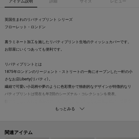
アイテム説明
詳細
サイズ
レビュー
英国生まれのリバティプリント シリーズ
フローレット・ロンドン
裏ラミネート加工を施したリバティプリント生地のティッシュカバーです。
お部屋にいくつあっても便利です。
リバティプリントとは
1875年ロンドンのリージェント・ストリートの一角にオープンした一軒の小
さなお店Liberty(リバティ）。
繊細で可愛い小花柄や夢のように色彩豊かで独創的なデザインが特徴的なリ
バティプリントは現在も年2回のシーズナル・コレクションを発表。
数万点ともいわれる過去のアーカイブとともに今もなお進化し続け、世界中
から愛されているブランドです。
FLORET LONDON（フローレット・ロンドン）とは
リバティプリントを使った、日本のプロダクトブランドです。
関連アイテム
【取り扱い方法】