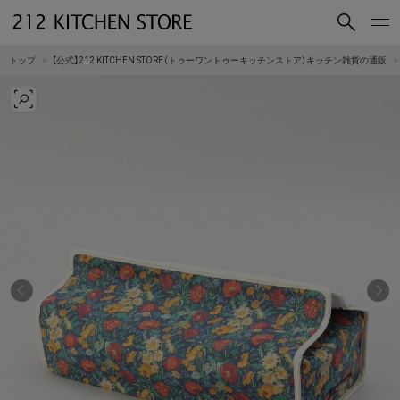
買いもの
読みもの
トップ
【公式】212 KITCHEN STORE（トゥーワントゥーキッチンストア）キッチン雑貨の通販
ショップコンセプト
店舗一覧
会社概要
採用情報
212 KITCHEN STORE 公式SNSアカウント
Instagram
Facebook
Mail Magazine
YouTube
LINE