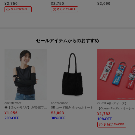
¥
2,750
¥
2,750
¥
2,090
さらに5%OFF
さらに5%OFF
セールアイテムからのおすすめ
one'sterrace
one'sterrace
Op/FILA(レディース)
◆【ひんやり/UV】UV冷感フラワー アームカバー 指無
SE コード編み タッセルトート
【Ocea
¥
1,056
¥
3,003
¥
1,782
20
%OFF
30
%OFF
10
%OFF
さらに10%OFF