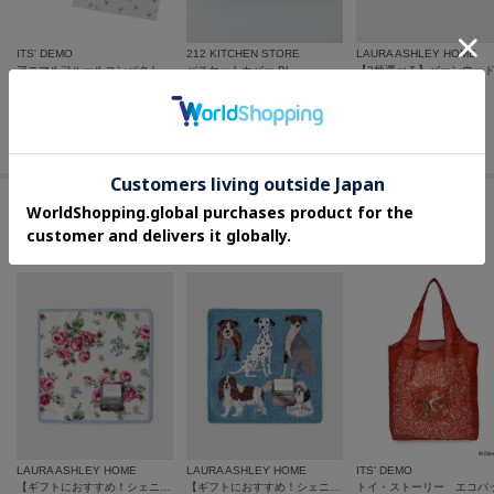
ITS' DEMO
212 KITCHEN STORE
LAURA ASHLEY HOME
アニマルフルールコンパクトメガネケース
バスケットカバー BL
¥
2,090
¥
3,432
¥
2,200
20
%OFF
20
%OFF
さらに10%OFF
さらに10%OFF
この商品を見た人はコチラの商品も
チェックしています
LAURA ASHLEY HOME
LAURA ASHLEY HOME
ITS' DEMO
【ギフトにおすすめ！シェニール織】 バンチェッドロージズ ミニタオル
【ギフトにおすすめ！シェニール織】 シェニール パーク ドッグス ミニタオル
トイ・ストーリー エコバ