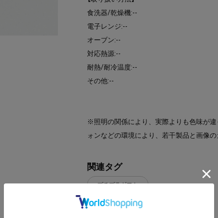
食洗器/乾燥機:--
電子レンジ:--
オーブン:--
対応熱源:--
耐熱/耐冷温度:--
その他:--
※照明の関係により、実際よりも色味が違
ォンなどの環境により、若干製品と画像の
関連タグ
プチプラギフト