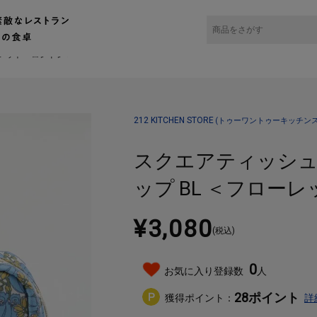
チンストア）キッチン雑貨の通販
バッグ・財布・小物入れ
ポーチ
ーレット・ロンドン＞
212 KITCHEN STORE
(トゥーワントゥーキッチンス
スクエアティッシュ
ップ BL ＜フロー
¥3,080
(税込)
0
お気に入り登録数
人
28
ポイント
獲得ポイント：
詳