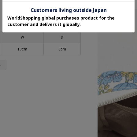
W
D
13cm
5cm
＞