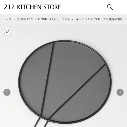
買いもの
読みもの
トップ
【公式】212 KITCHEN STORE（トゥーワントゥーキッチンストア）キッチン雑貨の通販
ショップコンセプト
店舗一覧
会社概要
採用情報
212 KITCHEN STORE 公式SNSアカウント
Instagram
Facebook
Mail Magazine
YouTube
LINE