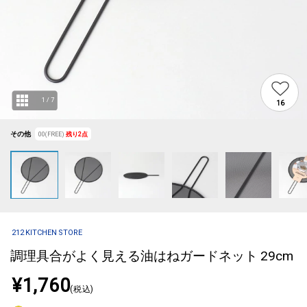
1
/
7
16
その他
00(FREE)
残り
2
点
212 KITCHEN STORE
調理具合がよく見える油はねガードネット 29cm
¥1,760
(税込)