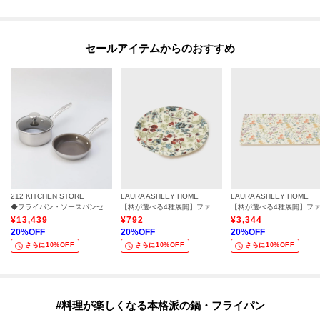
セールアイテムからのおすすめ
212 KITCHEN STORE
LAURA ASHLEY HOME
LAURA ASHLEY HOME
◆フライパン・ソースパンセット16cm ＜CORELLE コレール＞
【柄が選べる4種展開】ファブリックコースター
¥
13,439
¥
792
¥
3,344
20
%OFF
20
%OFF
20
%OFF
さらに10%OFF
さらに10%OFF
さらに10%OFF
#料理が楽しくなる本格派の鍋・フライパン