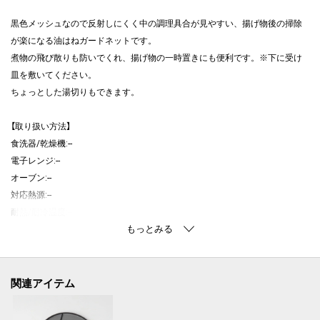
黒色メッシュなので反射しにくく中の調理具合が見やすい、揚げ物後の掃除
が楽になる油はねガードネットです。
煮物の飛び散りも防いでくれ、揚げ物の一時置きにも便利です。※下に受け
皿を敷いてください。
ちょっとした湯切りもできます。
【取り扱い方法】
食洗器/乾燥機:--
電子レンジ:--
オーブン:--
対応熱源:--
耐熱/耐冷温度:--
その他:--
【主な製品仕様】
重量:170g
関連アイテム