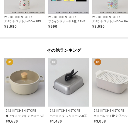
212 KITCHEN STORE
212 KITCHEN STORE
212 KITCHEN STORE
ステンレスボトル400ml HELLO KITTY ＜Sanrio サンリオ＞
ブラインドポーチ 9種 SANRIO CHARACTERS ＜Sanrio サンリオ＞
¥
3,080
¥
990
¥
3,080
その他ランキング
212 KITCHEN STORE
212 KITCHEN STORE
212 KITCHEN STORE
◆セラミックキャセロール22cm WH ＜FIKA フィカ＞
バーニスタ シリコーン加工スタンドプレートカバー角型22×
ポコパレットIH対応バッ
¥9,680
¥1,430
¥3,058