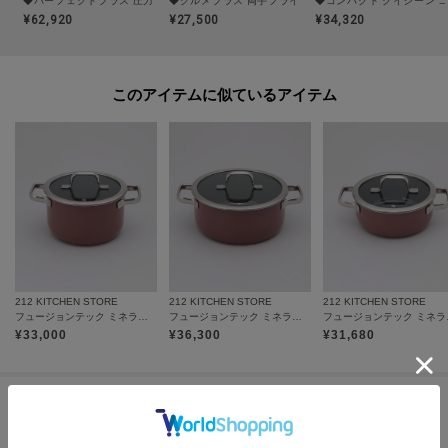
¥62,920
¥27,500
¥34,320
このアイテムに似ているアイテム
212 KITCHEN STORE
212 KITCHEN STORE
212 KITCHEN STORE
フュージョンテック ミネラルプロ ハイキャセロール20cm RQ ＜WMF ヴェーエムエフ＞
フュージョンテック ミネラルプロ ローキャセロール24cm RQ ＜WMF ヴェーエムエフ＞
フュージョンテック
¥
33,000
¥
36,300
¥
31,680
この商品を見た人はコチラの商品も
チェックしています