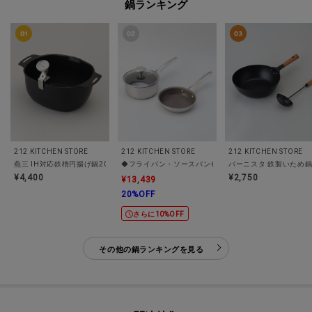
鍋ランキング
212 KITCHEN STORE
212 KITCHEN STORE
212 KITCHEN STORE
燕三 IH対応鉄楕円揚げ鍋20×17cm 温度計付
バーニスタ 鉄製いため鍋2
◆フライパン・ソースパ
¥4,400
¥2,750
¥13,439
20%OFF
さらに10%OFF
その他の鍋ランキングを見る