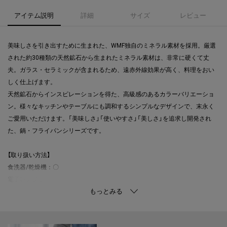
アイテム説明
詳細
サイズ
レビュー
美味しさを引き出すために生まれた、WMF独自のミネラル素材を採用。厳選
された約30種類の天然鉱石から生まれたミネラル素材は、非常に硬くて丈
夫。ガラス・セラミックが含まれるため、遠赤外線効果が高く、料理をおい
しく仕上げます。
天然鉱石からインスピレーションを得た、高級感のあるカラーバリエーショ
ン。様々なキッチンやテーブルにも調和するシンプルなデザインで、末永く
ご愛用いただけます。「美味しさ」「使いやすさ」「美しさ」を追求し開発され
た、鍋・フライパンシリーズです。
【取り扱い方法】
食洗器/乾燥機：〇
電子レンジ：--
オーブン：〇
対応熱源：ガス/エンクロヒーター/ラジエントヒーター/電磁調理器（100V-
200VIH）＊IHの機種により対応しない場合があります