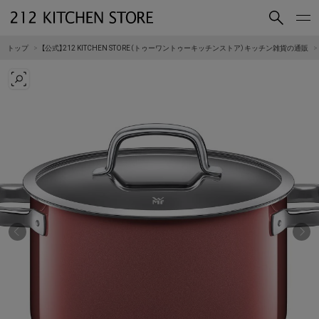
買いもの
読みもの
トップ
【公式】212 KITCHEN STORE（トゥーワントゥーキッチンストア）キッチン雑貨の通販
ショップコンセプト
店舗一覧
会社概要
採用情報
212 KITCHEN STORE 公式SNSアカウント
Instagram
Facebook
Mail Magazine
YouTube
LINE