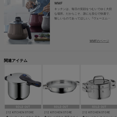
WMF
キッチンは、毎日の笑顔をつむいでゆく大切
な場所。だからこそ、誰にも安心で快適で、
愉しいものであってほしい。「ヴェーエムエ
フ」は1853年の創業からずっとその想いを大
切に、世界約90カ国の人々の毎日に寄り添い
続けています。食べる人の顔を想像しながら
準備して、料理をして味わって・・・。そん
WMFのページ
な、キッチンやテーブルを中心とした日々の
一つひとつのシーンから、皆さまに特別な時
間を提供しているブランドです。
関連アイテム
SOLD OUT
SOLD OUT
SOLD OUT
212 KITCHEN STORE
212 KITCHEN STORE
212 KITCHEN STORE
◆パーフェクトプラス 圧力鍋 6.5L ＜WMF ヴェーエムエフ＞
◆グルメプラス 両手フライパン 28cm ＜WMF ヴェーエ
◆コンパクト クイジーン コン