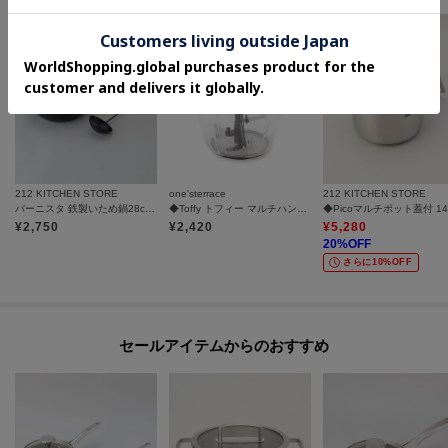
212 KITCHEN STORE
one'sterrace
212 KITCHEN STORE
バーニスタ 鉄製いため鍋28cm お玉付
◆Toffy トフィー マルチハンディーチョッパー
¥
2,750
¥
2,420
¥
5,280
20
%OFF
さらに10%OFF
セールアイテムからのおすすめ