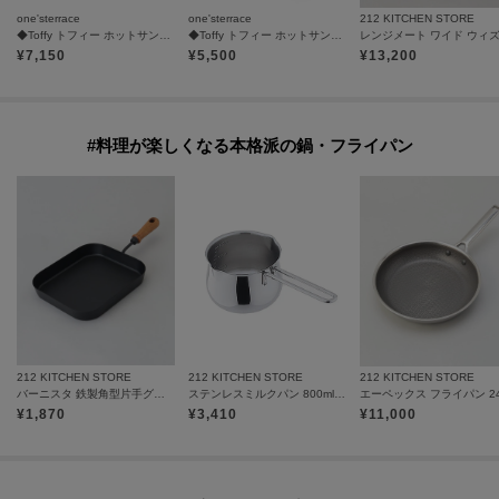
one'sterrace
one'sterrace
212 KITCHEN STORE
◆Toffy トフィー ホットサンドメーカー
◆Toffy トフィー ホットサンドメーカー ハーフ
¥
7,150
¥
5,500
¥
13,200
#料理が楽しくなる本格派の鍋・フライパン
212 KITCHEN STORE
212 KITCHEN STORE
212 KITCHEN STORE
バーニスタ 鉄製角型片手グリルパン21×24cm
ステンレスミルクパン 800ml 目盛付
¥
1,870
¥
3,410
¥
11,000