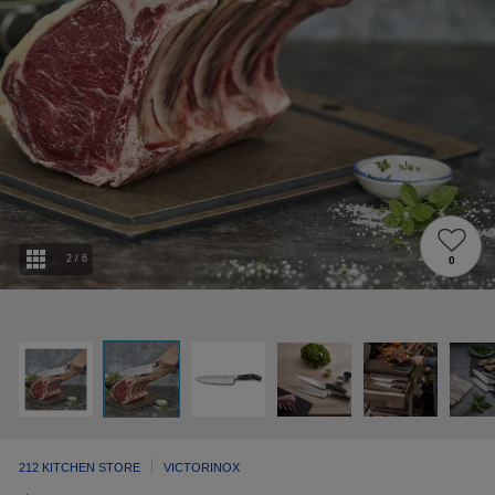
2
/
6
0
212 KITCHEN STORE
VICTORINOX