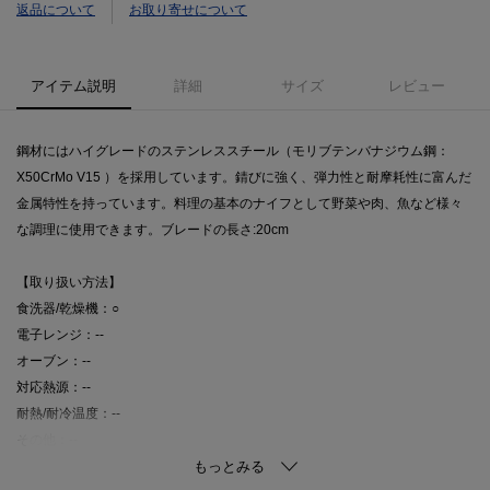
返品について
お取り寄せについて
アイテム説明
詳細
サイズ
レビュー
鋼材にはハイグレードのステンレススチール（モリブテンバナジウム鋼：
X50CrMo V15 ）を採用しています。錆びに強く、弾力性と耐摩耗性に富んだ
金属特性を持っています。料理の基本のナイフとして野菜や肉、魚など様々
な調理に使用できます。ブレードの長さ:20cm
【取り扱い方法】
食洗器/乾燥機：○
電子レンジ：--
オーブン：--
対応熱源：--
耐熱/耐冷温度：--
その他：--