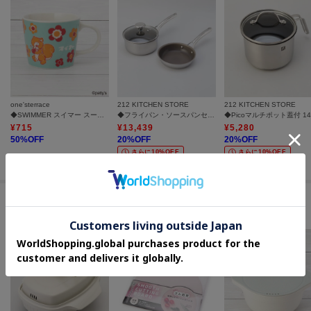
one'sterrace
212 KITCHEN STORE
212 KITCHEN STORE
◆SWIMMER スイマー スープマグ 295ml
◆フライパン・ソースパンセット16cm ＜CORELLE コレール＞
¥
715
¥
13,439
¥
5,280
50
%OFF
20
%OFF
20
%OFF
さらに10%OFF
さらに10%OFF
#家事を快適にするキッチン雑貨