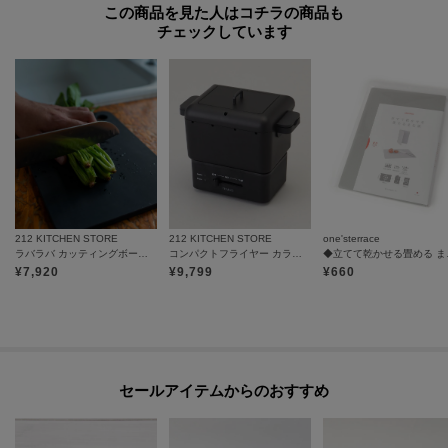
この商品を見た人はコチラの商品も
チェックしています
212 KITCHEN STORE
212 KITCHEN STORE
one'sterrace
ラバラバ カッティングボード S
コンパクトフライヤー カラリ２
◆立て
¥
7,920
¥
9,799
¥
660
セールアイテムからのおすすめ