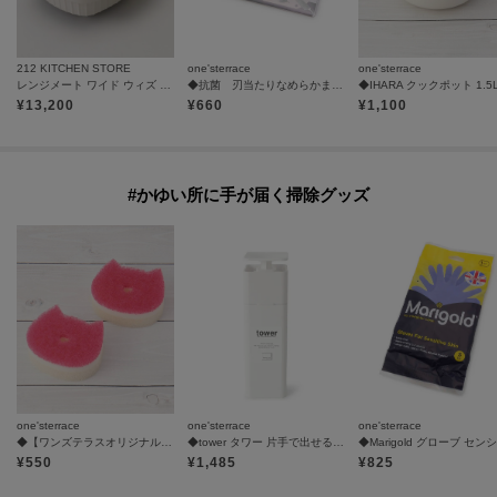
212 KITCHEN STORE
one'sterrace
one'sterrace
レンジメート ワイド ウィズ スチーマー ウォームグレー
◆抗菌 刃当たりなめらかまな板
◆IHARA クックポット 1.5
¥
13,200
¥
660
¥
1,100
#かゆい所に手が届く掃除グッズ
one'sterrace
one'sterrace
one'sterrace
◆【ワンズテラスオリジナル】POCO NECOスポンジリフィル 2P
◆tower タワー 片手で出せる ディスペンサー
¥
550
¥
1,485
¥
825