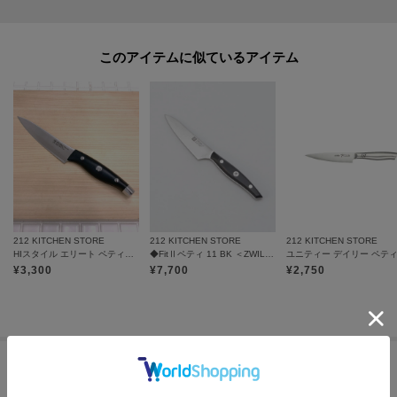
このアイテムに似ているアイテム
212 KITCHEN STORE
212 KITCHEN STORE
212 KITCHEN STORE
HIスタイル エリート ペティナイフ ブラック ＜HENCKLES ヘンケルス＞
◆FitⅡペティ 11 BK ＜ZWILLING ツヴィリング＞
¥
3,300
¥
7,700
¥
2,750
この商品を見た人はコチラの商品も
チェックしています