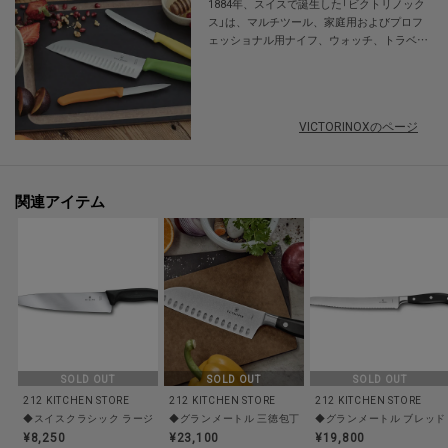
1884年、スイスで誕生した「ビクトリノック
ス」は、マルチツール、家庭用およびプロフ
ェッショナル用ナイフ、ウォッチ、トラベル
ギア、フレグランスといった５つの商品カテ
ゴリーを展開するグローバルブランドです。
生活の様々なシーンで役立つ、革新的かつ高
品質の商品を製造し、世界中で販売していま
VICTORINOXのページ
す。
関連アイテム
SOLD OUT
SOLD OUT
SOLD OUT
212 KITCHEN STORE
212 KITCHEN STORE
212 KITCHEN STORE
◆スイスクラシック ラージシェフナイフ 25cm ＜VICTORINOX ビクトリノックス＞
◆グランメートル 三徳包丁 プラス ＜VICTORINOX ビ
◆グランメートル ブレッドナ
¥8,250
¥23,100
¥19,800