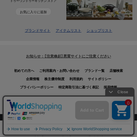
トゥーワントゥーキッチン ストア
お気に入りに追加
ブランドサイト
アイテムリスト
ショップリスト
お知らせ：【注意喚起】悪質サイトにご注意ください
初めての方へ
ご利用案内・お問い合わせ
ブランド一覧
店舗検索
企業情報
株主優待制度
利用規約
サイトポリシー
プライバシーポリシー
特定商取引法に基づく表記
採用情報
Copyrights © WORLD CO., LTD. All rights reserved.
スマートフォン ｜
PC
0
メニュー
買いもの
読みもの
お気に入り
カート