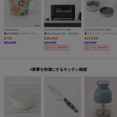
one'sterrace
212 KITCHEN STORE
212 KITCHEN STORE
◆SWIMMER スイマー スープマグ 295ml
◆The Toaster BK ＜BALMUDA バルミューダ＞
¥
715
¥
26,400
¥
13,439
50
%OFF
20
%OFF
20
%OFF
さらに10%OFF
さらに10%OFF
#家事を快適にするキッチン雑貨