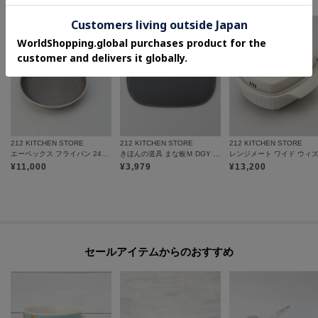
212 KITCHEN STORE
212 KITCHEN STORE
212 KITCHEN STORE
エーペックス フライパン 24cm ＜GreenPan グリーンパン＞
きほんの道具 まな板Ｍ DGY ＜marna マーナ＞
¥
11,000
¥
3,979
¥
13,200
セールアイテムからのおすすめ