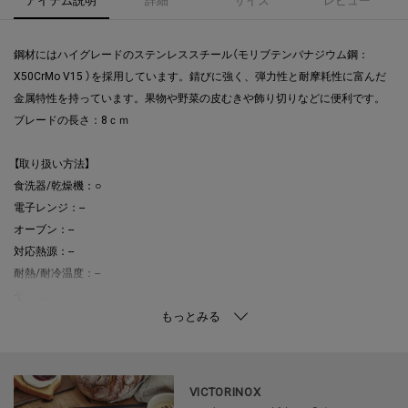
鋼材にはハイグレードのステンレススチール（モリブテンバナジウム鋼：
X50CrMo V15 ）を採用しています。錆びに強く、弾力性と耐摩耗性に富んだ
金属特性を持っています。果物や野菜の皮むきや飾り切りなどに便利です。
ブレードの長さ：8ｃｍ
【取り扱い方法】
食洗器/乾燥機：○
電子レンジ：--
オーブン：--
対応熱源：--
耐熱/耐冷温度：--
その他：--
VICTORINOX