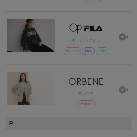
オーピー/フィラ
Women
Men
Kids
オルベネ
Women
P