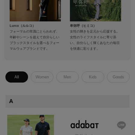
Lurco（ルルコ）
卑弥呼（ヒミコ）
un
フォーマルの常識にとらわれず、
女性の輝きを足元から応援する。
ル
年齢やシーンを超えて自分らしい
女性のライフスタイルに寄り添
「
ブラックスタイルを選べるフォー
い、自分らしく輝くあなたの毎日
ー
マルウェアブランドです。
を快適に彩ります。
た
め
All
Women
Men
Kids
Goods
A