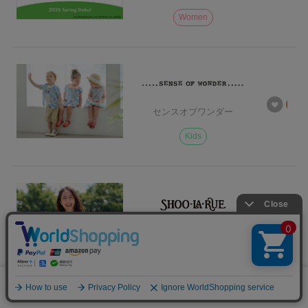
Women
センスオブワンダー
Kids
シューラルー
Women
Kids
Goods
0
メニュー
スナップ
探す
お気に入り
カート