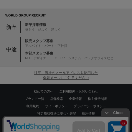
WORLD GROUP RECRUIT
新卒採用情報
新卒
挑もう 品よく 逞しく
販売スタッフ募集
アルバイト・パート・正社員
中途
本部スタッフ募集
MD・デザイナー・EC・PR・システム・バックオフィスなど
注意：当社のメールアドレスを使用した
偽装メールにご注意ください
初めての方へ
ご利用案内・お問い合わせ
ブランド一覧
店舗検索
企業情報
株主優待制度
利用規約
サイトポリシー
プライバシーポリシー
特定商取引法に基づく表記
採用情報
Copyrights © WORLD CO.,LTD. All rights reserved.