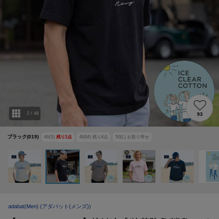
2
/
48
93
ブラック(019)
46(S)
残り
2
点
48(M)
残り
4
点
50(L)
お取り寄せ
adabat(Men)
(アダバット(メンズ))