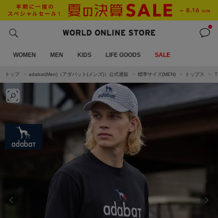
WOMEN
MEN
KIDS
LIFE GOODS
SALE
トップ
adabat(Men)（アダバット(メンズ)）公式通販
標準サイズ(MEN)
トップス