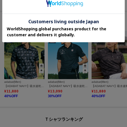
60
%OFF
50
%OFF
50
%OFF
#快適な着心地の吸水速乾トップス
adabat(Men)
adabat(Men)
adabat(Men)
【ADABAT NAVY】吸水速乾/UVカット ロゴモノグラム半袖ポロシャツ
【ADABAT NAVY】吸水速乾/UVカット カノコグラフィックロゴ半袖ポロシャツ
¥
11,880
¥
13,090
¥
11,880
40
%OFF
30
%OFF
40
%OFF
Ｔシャツランキング