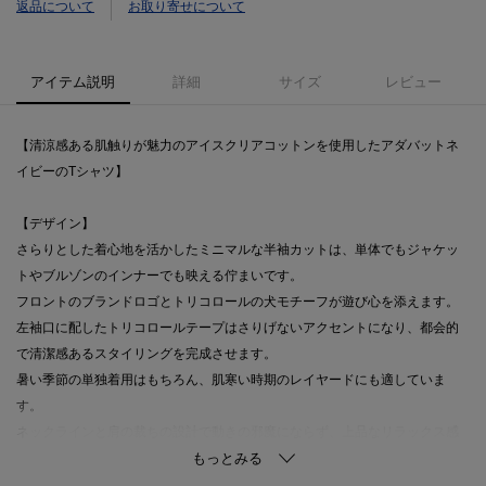
返品について
お取り寄せについて
アイテム説明
詳細
サイズ
レビュー
【清涼感ある肌触りが魅力のアイスクリアコットンを使用したアダバットネ
イビーのTシャツ】
【デザイン】
さらりとした着心地を活かしたミニマルな半袖カットは、単体でもジャケッ
トやブルゾンのインナーでも映える佇まいです。
フロントのブランドロゴとトリコロールの犬モチーフが遊び心を添えます。
左袖口に配したトリコロールテープはさりげないアクセントになり、都会的
で清潔感あるスタイリングを完成させます。
暑い季節の単独着用はもちろん、肌寒い時期のレイヤードにも適していま
す。
ネックラインと肩の裁ちの設計で動きの邪魔にならず、上品なリラックス感
を保ちます。