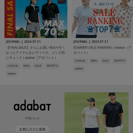
JOURNAL |
2026.07.31
JOURNAL |
2026.07.31
【FINALSALE】さらにお買い求めやすく
SUMMER SALE RANKING | adabat（ア
なったアイテムをレディース、メンズ別
ダバット）
にチェック | adabat（アダバット）
CASUAL
MEN
SALE
SPORTS
CASUAL
MEN
SALE
SPORTS
adabat
adabat
アダバット
お気に入りに追加