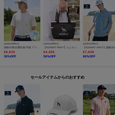
ご購入ください。
※照明の関係により、実際よりも色味が違って見える場合があります。ま
た、パソコン・スマートフォンなどの環境により、若干製品と画像のカラー
が異なる場合もございます。
adabat(Men)
adabat(Men)
adabat(Men)
接触冷感/抗菌防臭/消臭 アイスクリアコットンポケTシャツ
【ADABAT NAVY】ユニセックス 保冷ポケット付きカートバッグ
¥
6,930
¥
4,400
¥
7,040
30
%OFF
50
%OFF
60
%OFF
モデル情報：身長184cm B95 W78 H95 着用サイズ：48
セールアイテムからのおすすめ