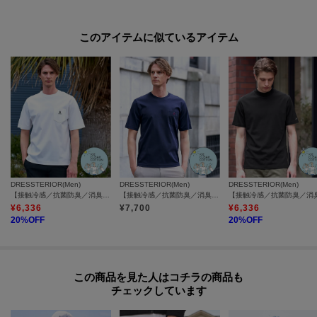
【素材】
アイスクリアコットンの特徴である冷感タッチが肌にすっと馴染み、暑さの
このアイテムに似ているアイテム
中でも快適な着用感を維持します。
吸湿性と通気性が高く、汗をかいてもベタつきを抑えます。
抗菌消臭効果が日常の不快を軽減し、洗濯後も形崩れしにくくケアが容易で
す。
衿元の仕立ては蒸れにくく、滑らかな肌触りが長時間の着用でも疲れにくい
ポイントです。
表面には繊細な編み目と穏やかな光沢が宿り、袖口のトリムは縫製強度が高
くデザイン性を長く保ちます。
DRESSTERIOR(Men)
DRESSTERIOR(Men)
DRESSTERIOR(Men)
普段着からアクティブな外出まで安心して着回せます。
【接触冷感／抗菌防臭／消臭】ICE CLEAR COTTON オーバーフィットTシャツ
【接触冷感／抗菌防臭／消臭】ICE CLEAR COTTON ポケットTシャツ
¥
6,336
¥
7,700
¥
6,336
※この商品はサンプルを使用して撮影しております。デザインや配色などが
20
%OFF
20
%OFF
実際の商品とは一部異なる場合がございますのでご了承ください。
※掲載している着用・商品画像にはAI生成画像を（一部）使用しておりま
この商品を見た人はコチラの商品も
す。実際の商品とは色味・質感・ディテール・シルエット等が異なる場合が
チェックしています
ございます。画像はイメージとしてご確認いただき、あらかじめご了承の上