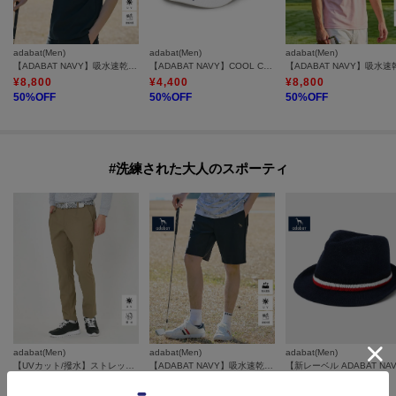
adabat(Men)
adabat(Men)
adabat(Men)
【ADABAT NAVY】吸水速乾/UVカット/接触冷感 AIR TOOL半袖モックT
【ADABAT NAVY】COOL CORE キャップ
¥
8,800
¥
4,400
¥
8,800
50
%OFF
50
%OFF
50
%OFF
#洗練された大人のスポーティ
adabat(Men)
adabat(Men)
adabat(Men)
【UVカット/撥水】ストレッチチノテーパードパンツ
【ADABAT NAVY】吸水速乾/UVカット/接触冷感 AIR TOOLハーフパンツ
¥
7,920
¥
9,350
¥
5,390