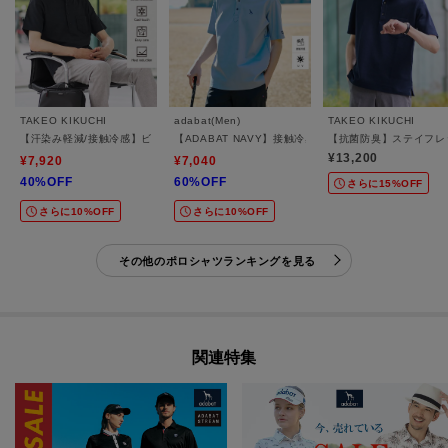
TAKEO KIKUCHI
adabat(Men)
TAKEO KIKUCHI
【汗染み軽減/接触冷感】ビズ ポロシャツ
【ADABAT NAVY】接触冷感/抗菌防臭/UVカット 
【抗菌防臭】ステイフレ
¥13,200
¥7,920
¥7,040
40%OFF
60%OFF
さらに15%OFF
さらに10%OFF
さらに10%OFF
その他のポロシャツランキングを見る
関連特集