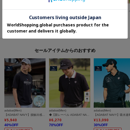
adabat(Men)
adabat(Men)
adabat(Men)
【UVカット/撥水】ストレッチチノテーパードパンツ
UVカット クールコア(R)テーパードパンツ
¥
7,920
¥
11,550
¥
7,920
60
%OFF
50
%OFF
60
%OFF
さらに10%OFF
さらに10%OFF
さらに10%OFF
セールアイテムからのおすすめ
adabat(Men)
adabat(Men)
adabat(Men)
【ADABAT NAVY】接触冷感/抗菌防臭/消臭 アイスクリアコットン半袖ロゴT
◆【新レーベル ADABAT NAVY】UVカット/吸水速乾 クレリックドライポロシャツ
¥
5,940
¥
6,270
¥
13,090
40
%OFF
70
%OFF
30
%OFF