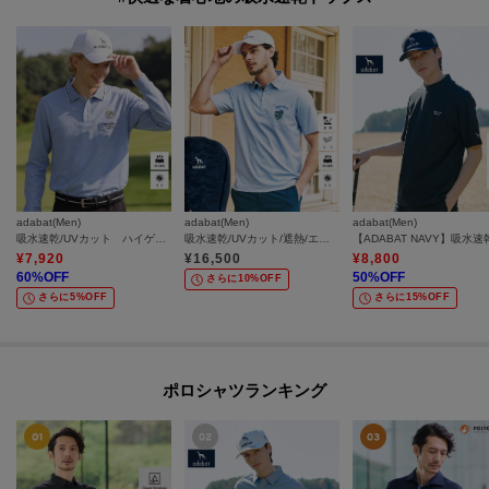
adabat(Men)
adabat(Men)
adabat(Men)
吸水速乾/UVカット ハイゲージカノコインレイ長袖ポロシャツ
吸水速乾/UVカット/遮熱/エコ 衿裏プリント半袖ポロシャツ
¥
7,920
¥
16,500
¥
8,800
60
%OFF
50
%OFF
さらに10%OFF
さらに5%OFF
さらに15%OFF
ポロシャツランキング