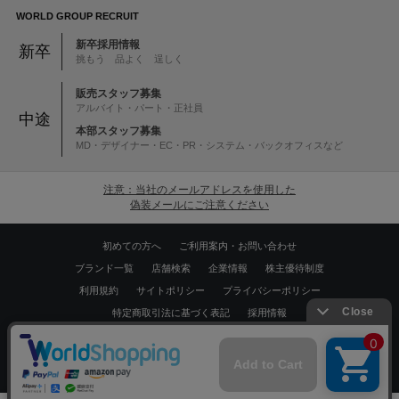
WORLD GROUP RECRUIT
新卒採用情報
新卒
挑もう 品よく 逞しく
販売スタッフ募集
アルバイト・パート・正社員
中途
本部スタッフ募集
MD・デザイナー・EC・PR・システム・バックオフィスなど
注意：当社のメールアドレスを使用した
偽装メールにご注意ください
初めての方へ
ご利用案内・お問い合わせ
ブランド一覧
店舗検索
企業情報
株主優待制度
利用規約
サイトポリシー
プライバシーポリシー
特定商取引法に基づく表記
採用情報
Copyrights © WORLD CO.,LTD. All rights reserved.
スマートフォン ｜
PC