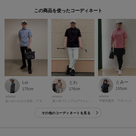
※照明の関係により、実際よりも色味が違って見える場合があります。ま
この商品を使った
た、パソコン・スマートフォンなどの環境により、若干製品と画像のカラー
が異なる場合もございます。
モデル情報：身長184cm B95 W78 H95 着用サイズ：48
とみー
とわ
Lui
155cm
176cm
175cm
adabat
adabat
adabat
宇都宮東武 アダバット
酒々井プレミアムアウトレット アダバット
あべのハルカス近鉄 アダバット
その他のコーディネートを見る