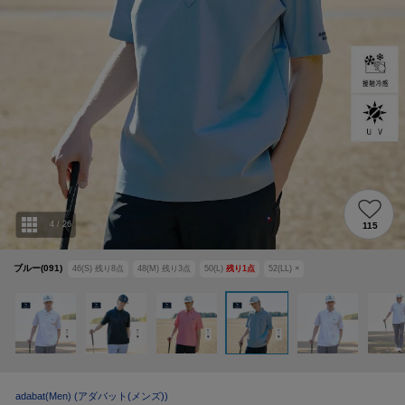
4
/
26
115
ブルー(091)
46(S)
残り
8
点
48(M)
残り
3
点
50(L)
残り
1
点
52(LL)
×
adabat(Men)
(アダバット(メンズ))