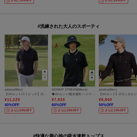
さらに10%OFF
さらに20%OFF
#洗練された大人のスポーティ
adabat(Men)
ADABAT STREAM(Mens)
adabat(Men)
【UVカット/ストレッチ】ボタニカルジャカード半袖ポロシャツ
◆UVカット/吸水速乾 ハイゲージ ドライカノコ ポロシャツ
【U
¥
11,220
¥
7,920
¥
9,900
40
%OFF
60
%OFF
50
%OFF
さらに20%OFF
さらに20%OFF
さらに10%OFF
#快適な着心地の吸水速乾トップス