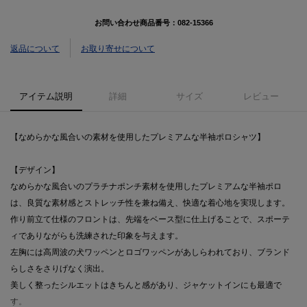
お問い合わせ商品番号：
082-15366
返品について
お取り寄せについて
アイテム説明
詳細
サイズ
レビュー
【なめらかな風合いの素材を使用したプレミアムな半袖ポロシャツ】
【デザイン】
なめらかな風合いのプラチナポンチ素材を使用したプレミアムな半袖ポロ
は、良質な素材感とストレッチ性を兼ね備え、快適な着心地を実現します。
作り前立て仕様のフロントは、先端をベース型に仕上げることで、スポーテ
ィでありながらも洗練された印象を与えます。
左胸には高周波の犬ワッペンとロゴワッペンがあしらわれており、ブランド
らしさをさりげなく演出。
美しく整ったシルエットはきちんと感があり、ジャケットインにも最適で
す。