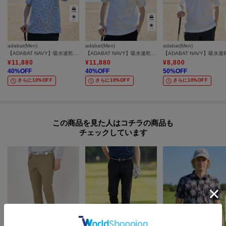
adabat(Men)
adabat(Men)
adabat(Men)
【ADABAT NAVY】吸水速乾/UVカット サルーキサマーロゴプリント半袖ポロシャツ
【ADABAT NAVY】吸水速乾/UVカット リンクスジャガード半袖ポロシャツ
¥
11,880
¥
11,880
¥
8,800
40
%OFF
40
%OFF
50
%OFF
さらに10%OFF
さらに10%OFF
さらに10%OFF
この商品を見た人はコチラの商品も
チェックしています