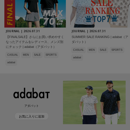
JOURNAL |
2026.07.31
JOURNAL |
2026.07.31
【FINALSALE】さらにお買い求めやすく
SUMMER SALE RANKING | adabat（ア
なったアイテムをレディース、メンズ別
ダバット）
にチェック | adabat（アダバット）
CASUAL
MEN
SALE
SPORTS
CASUAL
MEN
SALE
SPORTS
adabat
adabat
アダバット
お気に入りに追加