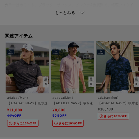
カラーはホワイト、ブラック、サックス、ピンクの4色展開で、幅広いスタイ
リングが楽しめる一枚です。
【素材】
このポロシャツは、接触冷感機能を備えたコットン61％とポリエステル39％
関連アイテム
のブレンド素材を使用。
肌に優しく、さらっとした着心地が特徴です。
抗菌防臭機能により、清潔感を保ちながら快適に着用できます。
日常使いから特別なシーンまで幅広く対応できるため、あらゆる場面で活躍
すること間違いなしのアイテムです。
※この製品は、抗菌防臭加工をしております。この効果は永久的ではありま
せん。
adabat(Men)
adabat(Men)
adabat(Men)
【ADABAT NAVY】吸水速乾/UVカット リンクスジャガード半袖ポロシャツ
【ADABAT NAVY】吸水速乾/UVカット カノコエンブ
【ADABAT NAVY】吸
¥18,700
¥11,880
¥8,800
40%OFF
50%OFF
※この商品はサンプルを使用して撮影しております。デザインや配色などが
さらに10%OFF
さらに10%OFF
さらに10%OFF
実際の商品とは一部異なる場合がございますのでご了承ください。