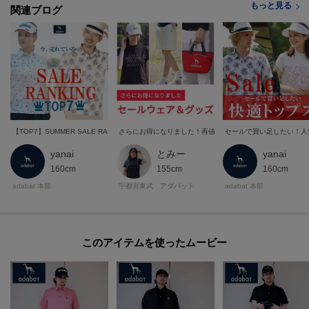
もっと見る
関連ブログ
【TOP7】SUMMER SALE RANKING
さらにお得になりました！再値下げ&セール追加ウェア&グッ
セールで買い足したい！人
yanai
とみー
yanai
160cm
155cm
160cm
adabat 本部
宇都宮東武 アダバット
adabat 本部
このアイテムを使ったムービー