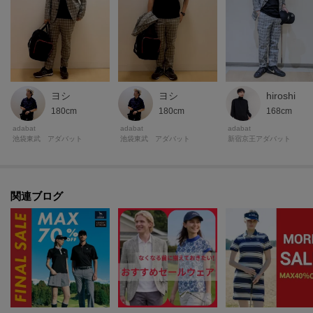
ヨシ
ヨシ
hiroshi
180cm
180cm
168cm
adabat
adabat
adabat
池袋東武 アダバット
池袋東武 アダバット
新宿京王アダバット
関連ブログ