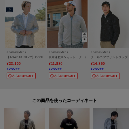
※照明の関係により、実際よりも色味が違って見える場合があります。ま
た、パソコン・スマートフォンなどの環境により、若干製品と画像のカラー
が異なる場合もございます。
モデル情報：身長184cm B95 W78 H95 着用サイズ：48
adabat(Men)
adabat(Men)
adabat(Men)
【ADABAT NAVY】COOLMAXサッカージャケット
吸水速乾/UVカット クールコアエンボストラックジャケ
クールコアプリントジップ
¥23,100
¥11,880
¥14,850
40%OFF
60%OFF
50%OFF
さらに10%OFF
さらに10%OFF
さらに10%OFF
この商品を使った