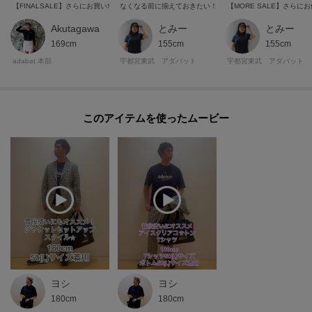
【FINALSALE】さらにお買い求めやすくなったアイテムをレディース、メンズ別にチェック
なくなる前に揃えておきたい！おすすめセールウェア
【MORE SALE】さら
Akutagawa
とみー
とみー
169cm
155cm
155cm
adabat 本部
宇都宮東武 アダバット
宇都宮東武 アダバット
このアイテムを使ったムービー
ヨシ
ヨシ
180cm
180cm