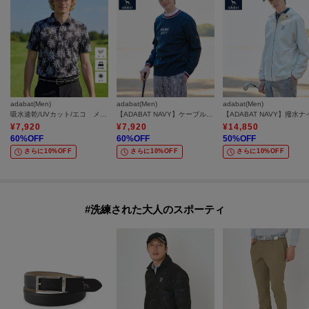
adabat(Men)
adabat(Men)
adabat(Men)
吸水速乾/UVカット/エコ メッシュヤシプリント半袖ポロシャツ
【ADABAT NAVY】ケーブルストライプクルーニット
¥
7,920
¥
7,920
¥
14,850
60
%OFF
60
%OFF
50
%OFF
さらに10%OFF
さらに10%OFF
さらに10%OFF
#洗練された大人のスポーティ