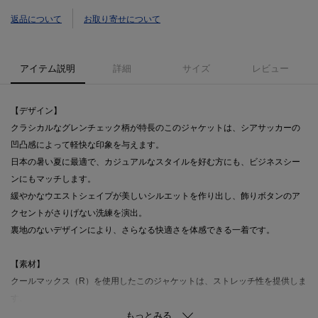
返品について
お取り寄せについて
アイテム説明
詳細
サイズ
レビュー
【デザイン】
クラシカルなグレンチェック柄が特長のこのジャケットは、シアサッカーの
凹凸感によって軽快な印象を与えます。
日本の暑い夏に最適で、カジュアルなスタイルを好む方にも、ビジネスシー
ンにもマッチします。
緩やかなウエストシェイプが美しいシルエットを作り出し、飾りボタンのア
クセントがさりげない洗練を演出。
裏地のないデザインにより、さらなる快適さを体感できる一着です。
【素材】
クールマックス（R）を使用したこのジャケットは、ストレッチ性を提供しま
す。
気温の高い日でも心地よい着心地を実現し、動きやすさが際立ちます。