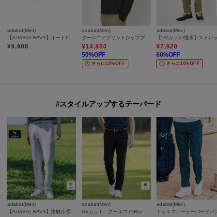
adabat(Men)
adabat(Men)
adabat(Men)
【ADABAT NAVY】オートロック式ベルト
クールコアプリントジップブルゾン
¥
9,900
¥
14,850
¥
7,920
50
%OFF
60
%OFF
さらに10%OFF
さらに10%OFF
#スタイルアップするテーパード
adabat(Men)
adabat(Men)
adabat(Men)
【ADABAT NAVY】接触冷感 ダブルクロステーパードパンツ
UVカット クールコア(R)テーパードパンツ
ドットエアーテーパードパ