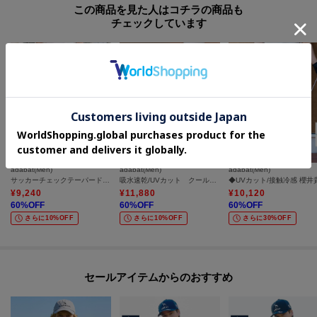
この商品を見た人はコチラの商品も
チェックしています
adabat(Men)
adabat(Men)
adabat(Men)
サッカーチェックテーパードパンツ
吸水速乾/UVカット クールコアエンボストラックジャケット
¥
9,240
¥
11,880
¥
10,120
60
%OFF
60
%OFF
60
%OFF
さらに10%OFF
さらに10%OFF
さらに30%OFF
セールアイテムからのおすすめ