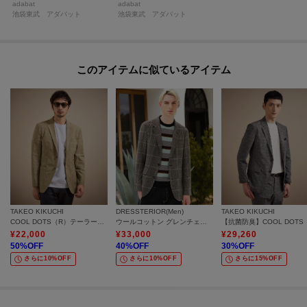
adabat
adabat
池袋東武 アダバット
池袋東武 アダバット
このアイテムに似ているアイテム
TAKEO KIKUCHI
DRESSTERIOR(Men)
TAKEO KIKUCHI
COOL DOTS（R）テーラードジャケット
ウールコットン グレンチェックジャケット
¥
22,000
¥
33,000
¥
29,260
50
%OFF
40
%OFF
30
%OFF
さらに10%OFF
さらに10%OFF
さらに15%OFF