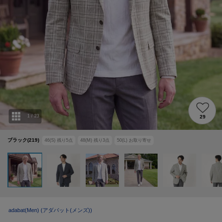
1
/
23
29
ブラック(219)
46(S)
残り
5
点
48(M)
残り
3
点
50(L)
お取り寄せ
adabat(Men)
(アダバット(メンズ))