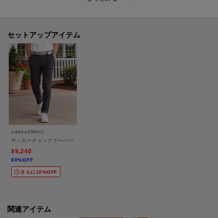
洗濯も可能な仕様なので、忙しい日常にぴったり。
ポリエステルとコットンの組み合わせが、快適さと機能性を両立させている
のが特徴です。
セットアップアイテム
【仕様】
・ポケット数：横×2 内側×1
・裏地なし
※この商品はサンプルを使用して撮影しております。デザインや配色などが
実際の商品とは一部異なる場合がございますのでご了承ください。
adabat(Men)
サッカーチェックテーパードパンツ
※掲載している着用・商品画像にはAI生成画像を（一部）使用しておりま
¥9,240
60%OFF
す。実際の商品とは色味・質感・ディテール・シルエット等が異なる場合が
さらに10%OFF
ございます。画像はイメージとしてご確認いただき、あらかじめご了承の上
ご購入ください。
関連アイテム