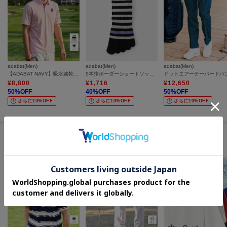
adabat(Men)
adabat(Men)
adabat(Men)
【ADABAT NAVY】吸水速乾/UVカット カノコエンブレム半袖ポロシャツ
5本指ボーダーショートソックス
ドットエアーテーパードパ
¥
8,800
¥
1,716
¥
12,650
50
%OFF
40
%OFF
50
%OFF
さらに10%OFF
さらに10%OFF
さらに10%OFF
セールアイテムからのおすすめ