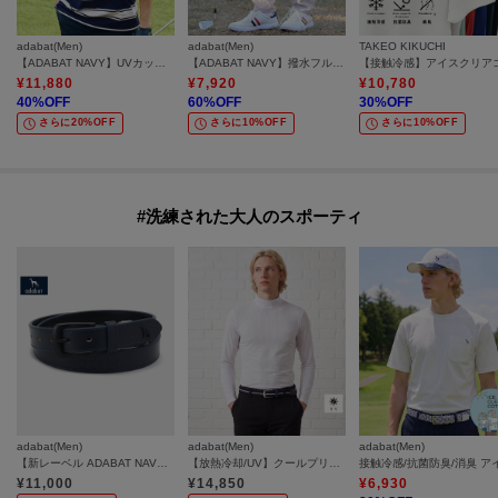
adabat(Men)
adabat(Men)
TAKEO KIKUCHI
【ADABAT NAVY】UVカット ランダムボーダー半袖ポロシャツ
【ADABAT NAVY】撥水フルダルテーパードパンツ
¥
11,880
¥
7,920
¥
10,780
40
%OFF
60
%OFF
30
%OFF
さらに20%OFF
さらに10%OFF
さらに10%OFF
#洗練された大人のスポーティ
adabat(Men)
adabat(Men)
adabat(Men)
【新レーベル ADABAT NAVY】サルーキレザーベルト
【放熱冷却/UV】クールプリントハイネックインナー
¥
11,000
¥
14,850
¥
6,930