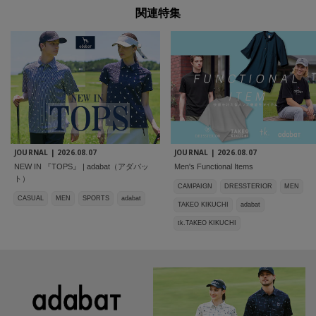
関連特集
JOURNAL |
2026.08.07
JOURNAL |
2026.08.07
NEW IN 『TOPS』 | adabat（アダバッ
Men's Functional Items
ト）
CAMPAIGN
DRESSTERIOR
MEN
CASUAL
MEN
SPORTS
adabat
TAKEO KIKUCHI
adabat
tk.TAKEO KIKUCHI