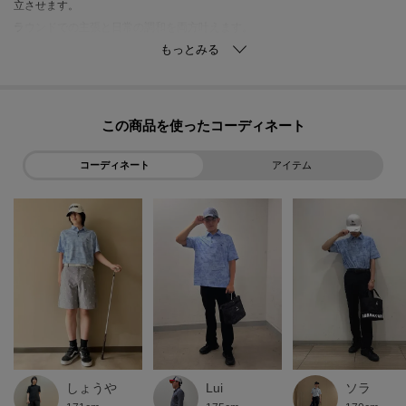
立させます。
ラウンドでの主張と日常の調和を両方叶えます。
【素材】
高密度のポリエステルジャカードは、プリントの細部まで鮮明に表現しつつ
軽やかな着心地を実現します。
この商品を使った
rayblock eco（R）の遮光技術で直射日光の熱と紫外線を和らげ、吸水速乾で
汗の不快を素早く逃します。
コーディネート
アイテム
シワになりにくく耐久性も高いのでケアが簡単。
表面はマットな質感でソフトな肌触りを保ち、プリントの色持ちと表面耐久
性を高める製法で何度洗っても鮮やかさや表情を保ちます。
※この製品は、吸水速乾効果のある素材を使用しています。この効果は永久
的ではありません。
※この商品はサンプルを使用して撮影しております。デザインや配色などが
実際の商品とは一部異なる場合がございますのでご了承ください。
ソラ
しょうや
Lui