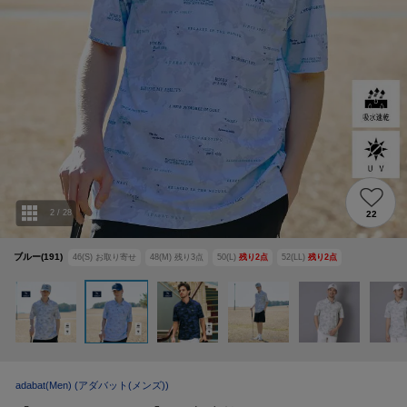
2
/
28
22
ブルー(191)
46(S)
お取り寄せ
48(M)
残り
3
点
50(L)
残り
2
点
52(LL)
残り
2
点
adabat(Men)
(アダバット(メンズ))