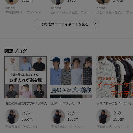
170cm
171cm
175cm
※照明の関係により、実際よりも色味が違って見える場合があります。ま
adabat
adabat
adabat
た、パソコン・スマートフォンなどの環境により、若干製品と画像のカラー
大阪高
JR京都伊勢丹 アダバット
あべのハルカス近鉄 アダバット
が異なる場合もございます。
その他のコーディネートを見る
モデル情報：身長184cm B95 W78 H95 着用サイズ：48
関連ブログ
お盆の帰省におすすめ！お手入れが楽な服
夏のトップスシリーズ
お手入れが楽なイージーケ
とみー
とみー
とみー
155cm
155cm
155cm
宇都宮東武 アダバット
宇都宮東武 アダバット
宇都宮東武 アダバット