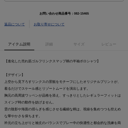
お問い合わせ商品番号：
082-15465
返品について
お取り寄せについて
アイテム説明
詳細
サイズ
レビュー
【進化した売れ筋ゴルフリンクスマップ柄の半袖ポロシャツ】
【デザイン】
上空から見下ろすリンクスの景観をモチーフにしたオリジナルプリントが、
着るだけでスケール感とリゾートムードを演出します。
胸元の高周波ワッペンが品格を添え、すっきりとしたレギュラーフィットは
スイング時の動作を妨げません。
雲の陰影や海面の揺らぎを感じさせる繊細な柄は、視線を集めつつも控えめ
な華やかさを保ちます。
衿元の立ち上がりと袖丈のバランスでプレー中の快適性と都会的な洗練を両