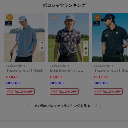
ポロシャツランキング
adabat(Men)
adabat(Men)
adabat(Men)
【ADABAT NAVY】接触冷感/抗菌防臭/UVカット クールデオドラントジャージ 半袖ポ
吸水速乾/UVカット/エコ メッシュヤシプリント半袖ポ
【ADABAT NAVY
¥7,040
¥7,920
¥13,090
60%OFF
60%OFF
30%OFF
さらに10%OFF
さらに10%OFF
さらに10%OFF
その他のポロシャツランキングを見る