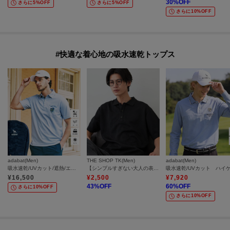
30
%OFF
さらに5%OFF
さらに5%OFF
さらに10%OFF
#快適な着心地の吸水速乾トップス
adabat(Men)
THE SHOP TK(Men)
adabat(Men)
吸水速乾/UVカット/遮熱/エコ 衿裏プリント半袖ポロシャツ
【シンプルすぎない大人の表情】ケーブルフクレポロシャツ 吸水速乾/UVケア/洗濯機OK
¥
16,500
¥
2,500
¥
7,920
43
%OFF
60
%OFF
さらに10%OFF
さらに10%OFF