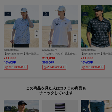
adabat(Men)
adabat(Men)
adabat(Men)
【ADABAT NAVY】吸水速乾/UVカット サルーキサマーロゴプリント半袖ポロシャツ
【ADABAT NAVY】吸水速乾/UVカット カノコグラフィックロゴ半袖ポロシャツ
¥
11,880
¥
13,090
¥
11,880
40
%OFF
30
%OFF
40
%OFF
さらに10%OFF
さらに10%OFF
さらに10%OFF
この商品を見た人はコチラの商品も
チェックしています