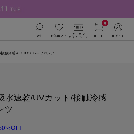
0
クーポン
探す
お気に入り
カート
ログイン
キャンペーン
/接触冷感 AIR TOOLハーフパンツ
Y】吸水速乾/UVカット/接触冷感
パンツ
50%OFF