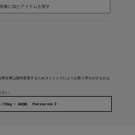
画像に似たアイテムを探す
倉庫在庫は随時変更するためタイミングによりお取り寄せがかなわな
ださい。
 / 70kg
48(M)
Find your size