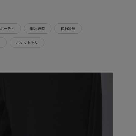
ポーティ
吸水速乾
接触冷感
）
ポケットあり