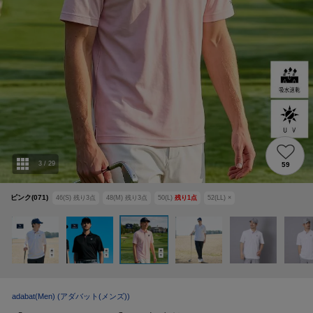
3
/
29
59
ピンク(071)
46(S)
残り
3
点
48(M)
残り
3
点
50(L)
残り
1
点
52(LL)
×
adabat(Men)
(アダバット(メンズ))