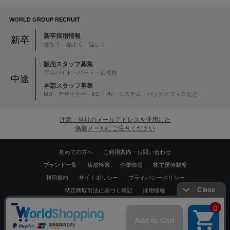
WORLD GROUP RECRUIT
新卒採用情報
新卒
挑もう 品よく 逞しく
販売スタッフ募集
アルバイト・パート・正社員
中途
本部スタッフ募集
MD・デザイナー・EC・PR・システム・バックオフィスなど
注意：当社のメールアドレスを使用した
偽装メールにご注意ください
初めての方へ
ご利用案内・お問い合わせ
ブランド一覧
店舗検索
企業情報
株主優待制度
利用規約
サイトポリシー
プライバシーポリシー
特定商取引法に基づく表記
採用情報
Copyrights © WORLD CO.,LTD. All rights reserved.