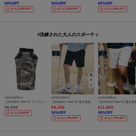
60
%OFF
60
%OFF
60
%OFF
さらに30%OFF
さらに30%OFF
さらに30%OFF
#洗練された大人のスポーティ
adabat(Men)
adabat(Men)
adabat(Men)
【ADABAT NAVY】アイスバッグ
【ADABAT NAVY】吸水速乾/UVカット/接触冷感 AIR TOOLハーフパンツ
¥
6,930
¥
9,350
¥
11,880
50
%OFF
40
%OFF
さらに5%OFF
さらに10%OFF
さらに10%OFF