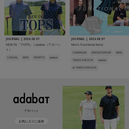
JOURNAL |
2026.08.07
JOURNAL |
2026.08.07
NEW IN 『TOPS』 | adabat（アダバッ
Men's Functional Items
ト）
CAMPAIGN
DRESSTERIOR
MEN
CASUAL
MEN
SPORTS
adabat
TAKEO KIKUCHI
adabat
tk.TAKEO KIKUCHI
アダバット
お気に入りに追加