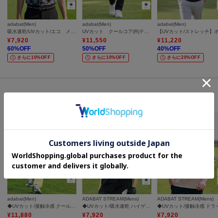
adabat(Men)
adabat(Men)
adabat(Men)
吸水速乾/UVカット/エコ メッシュヤシプリント半袖ポロシャツ
UVカット クールコア(R)テーパードパンツ
¥
7,920
¥
11,550
¥
11,220
60
%OFF
50
%OFF
40
%OFF
さらに10%OFF
さらに10%OFF
さらに20%OFF
セールアイテムからのおすすめ
adabat(Men)
ADABAT STREAM(Mens)
ADABAT STREAM(Mens)
◆UVカット/接触冷感 クールタッチイエローパンツ
◆UVカット/吸水速乾 ハイゲージ ドライカノコ ポロシャツ
¥
11,880
¥
7,920
¥
7,920