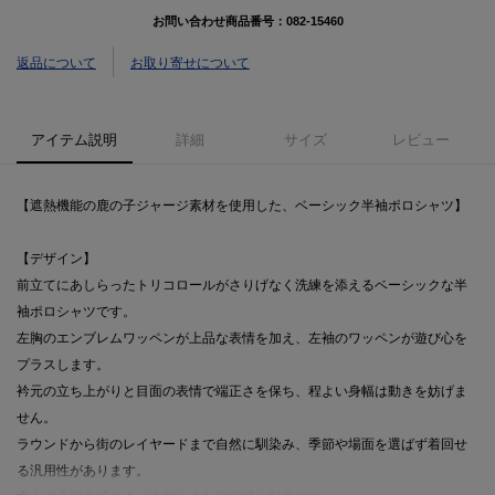
お問い合わせ商品番号：
082-15460
返品について
お取り寄せについて
アイテム説明
詳細
サイズ
レビュー
【遮熱機能の鹿の子ジャージ素材を使用した、ベーシック半袖ポロシャツ】
【デザイン】
前立てにあしらったトリコロールがさりげなく洗練を添えるベーシックな半
袖ポロシャツです。
左胸のエンブレムワッペンが上品な表情を加え、左袖のワッペンが遊び心を
プラスします。
衿元の立ち上がりと目面の表情で端正さを保ち、程よい身幅は動きを妨げま
せん。
ラウンドから街のレイヤードまで自然に馴染み、季節や場面を選ばず着回せ
る汎用性があります。