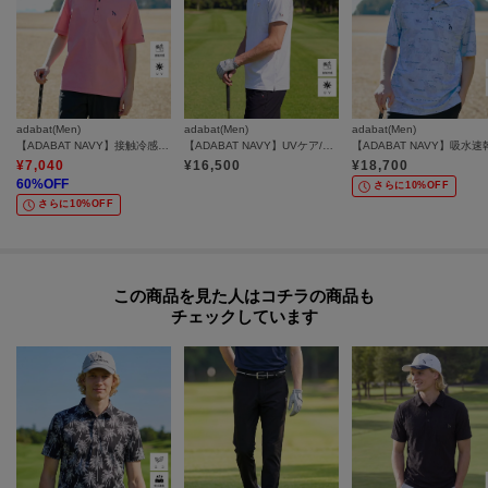
adabat(Men)
adabat(Men)
adabat(Men)
【ADABAT NAVY】接触冷感/抗菌防臭/UVカット クールデオドラントジャージ 半袖ポロシャツ
【ADABAT NAVY】UVケア/接触冷感 クールタッチカノコワッペン半袖ポロシャツ
¥
7,040
¥
16,500
¥
18,700
60
%OFF
さらに10%OFF
さらに10%OFF
この商品を見た人はコチラの商品も
チェックしています