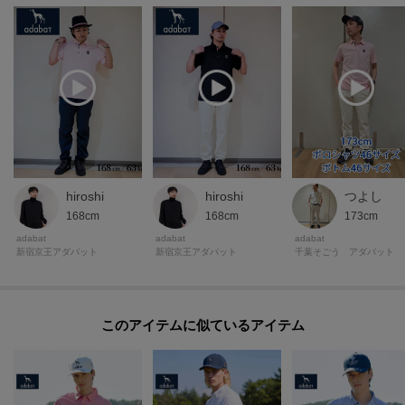
hiroshi
hiroshi
つよし
168cm
168cm
173cm
adabat
adabat
adabat
新宿京王アダバット
新宿京王アダバット
千葉そごう アダバット
このアイテムに似ているアイテム