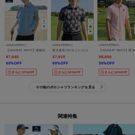
adabat(Men)
adabat(Men)
adabat(Men)
【ADABAT NAVY】接触冷感/抗菌防臭/UVカット クールデオドラントジャージ 半袖ポ
吸水速乾/UVカット/エコ メッシュヤシプリント半袖ポ
【ADABAT NAVY】
¥7,040
¥7,920
¥8,800
60%OFF
60%OFF
50%OFF
さらに10%OFF
さらに10%OFF
さらに10%OFF
その他のポロシャツランキングを見る
関連特集