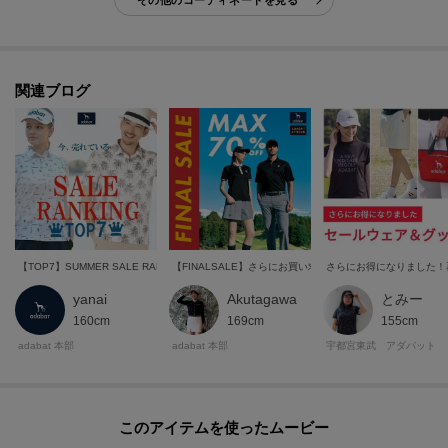
その他のコーディネートを見る
※掲載している着用・商品画像にはAI生成画像を（一部）使用しておりま
す。実際の商品とは色味・質感・ディテール・シルエット等が異なる場合が
ございます。画像はイメージとしてご確認いただき、あらかじめご了承の上
ご購入ください。
関連ブログ
※照明の関係により、実際よりも色味が違って見える場合があります。ま
た、パソコン・スマートフォンなどの環境により、若干製品と画像のカラー
が異なる場合もございます。
【TOP7】SUMMER SALE RANKING
【FINALSALE】さらにお買い求めやすくなったアイテム
さらにお得になりました！
モデル情報：身長184cm B95 W78 H95 着用サイズ：48
yanai
Akutagawa
とみー
160cm
169cm
155cm
adabat 本部
adabat 本部
宇都宮東武 アダバット
このアイテムを使ったムービー