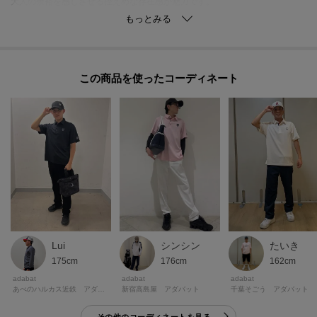
大人の余裕を感じさせる控えめな存在感が魅力です。
【素材】
遮熱機能を備えた鹿の子ジャージは、直射日光による熱負荷を和らげ、快適
な体感を維持します。
この商品を使った
編み目による程よいハリで衿や肩の形を美しくキープ。
吸水速乾とUV機能によりプレー中の汗や紫外線対策に富んでいます。
素材表面の微細な凹凸が肌離れを良くしべたつきを抑えます。
シワになりにくく軽量で携行性も高く、頻繁なケアにも強い仕様で長く清潔
感ある着こなしを保てます。
※この製品は、吸水速乾効果のある素材を使用しています。この効果は永久
的ではありません。
※この製品は、太陽光線中の紫外線（UV）を通しにくくします。この効果は
永久的ではありません。
Lui
たいき
シンシン
175cm
162cm
176cm
※この商品はサンプルを使用して撮影しております。デザインや配色などが
adabat
adabat
adabat
実際の商品とは一部異なる場合がございますのでご了承ください。
あべのハルカス近鉄 アダバット
千葉そごう アダバット
新宿高島屋 アダバット