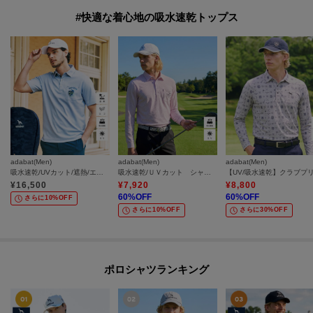
#快適な着心地の吸水速乾トップス
adabat(Men)
adabat(Men)
adabat(Men)
吸水速乾/UVカット/遮熱/エコ 衿裏プリント半袖ポロシャツ
吸水速乾/ＵＶカット シャンブレーストライプ長袖ポロシャツ
¥
16,500
¥
7,920
¥
8,800
60
%OFF
60
%OFF
さらに10%OFF
さらに10%OFF
さらに30%OFF
ポロシャツランキング