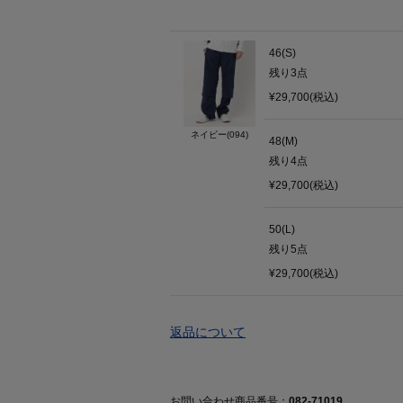
46(S)
残り
3
点
¥29,700(税込)
ネイビー(094)
48(M)
残り
4
点
¥29,700(税込)
50(L)
残り
5
点
¥29,700(税込)
返品について
お問い合わせ商品番号：
082-71019