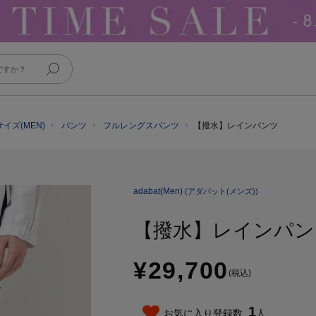
イズ(MEN)
パンツ
フルレングスパンツ
【撥水】レインパンツ
adabat(Men)
(アダバット(メンズ))
【撥水】レインパン
¥29,700
(税込)
1
お気に入り登録数
人