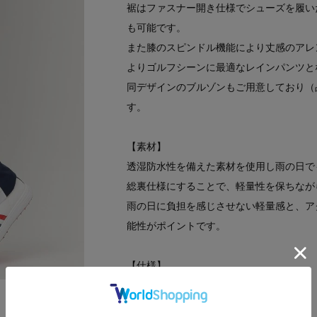
裾はファスナー開き仕様でシューズを履い
も可能です。
また膝のスピンドル機能により丈感のアレ
よりゴルフシーンに最適なレインパンツと
同デザインのブルゾンもご用意しており（品
す。
【素材】
透湿防水性を備えた素材を使用し雨の日で
総裏仕様にすることで、軽量性を保ちなが
雨の日に負担を感じさせない軽量感と、ア
能性がポイントです。
【仕様】
・ポケット数：横×2 後ろ×2
・前ファスナー