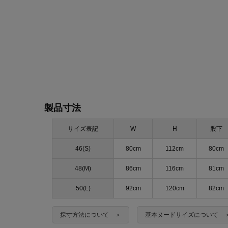
製品寸法
サイズ表記
W
H
股下
46(S)
80cm
112cm
80cm
48(M)
86cm
116cm
81cm
50(L)
92cm
120cm
82cm
採寸方法について ＞
基本ヌードサイズについて 