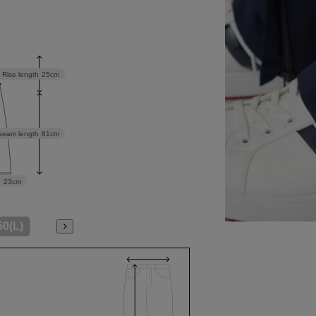
Rise length
25cm
seam length
81cm
h
23cm
50(L)