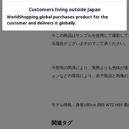
・ウエスト後ろゴム
・裏地あり
※この商品はサンプルを使用して撮影して
る場合がございますのでご了承ください。
※照明の関係により、実際よりも色味が違
ォンなどの環境により、若干製品と画像の
モデル情報：身長180cm B89 W72 H93 
関連タグ