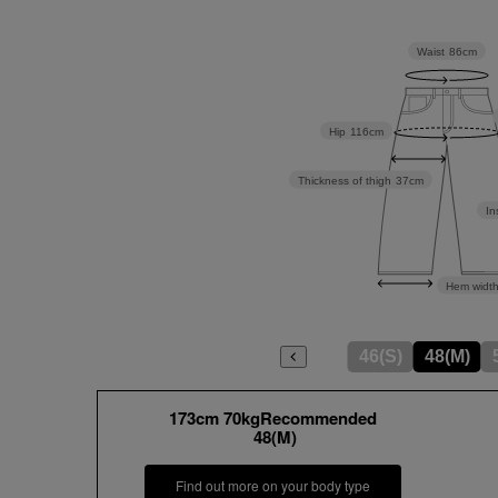
Waist
86cm
Hip
116cm
Thickness of thigh
37cm
In
Hem widt
46(S)
48(M)
173cm 70kgRecommended
48(M)
Find out more on your body type