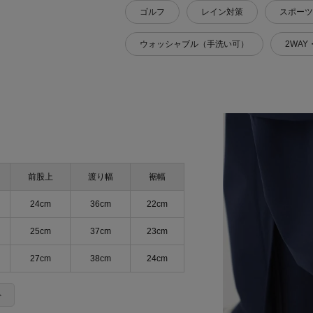
ゴルフ
レイン対策
スポーツ
ウォッシャブル（手洗い可）
2WAY
前股上
渡り幅
裾幅
24cm
36cm
22cm
25cm
37cm
23cm
27cm
38cm
24cm
＞