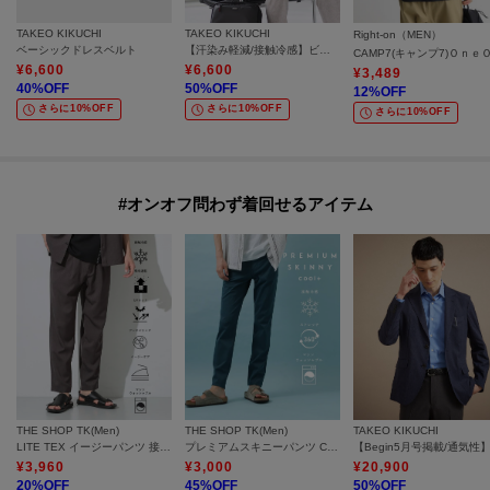
TAKEO KIKUCHI
TAKEO KIKUCHI
Right-on（MEN）
ベーシックドレスベルト
【汗染み軽減/接触冷感】ビズ ポロシャツ
¥
6,600
¥
6,600
¥
3,489
40
%OFF
50
%OFF
12
%OFF
さらに10%OFF
さらに10%OFF
さらに10%OFF
#オンオフ問わず着回せるアイテム
THE SHOP TK(Men)
THE SHOP TK(Men)
TAKEO KIKUCHI
LITE TEX イージーパンツ 接触冷感/吸水速乾/UVカット/アンチピリング/イージーケア/洗濯機OK/セットアップ可
プレミアムスキニーパンツ COOL 360°ストレッチ／接触冷感／全4サイズ・4色展開
¥
3,960
¥
3,000
¥
20,900
20
%OFF
45
%OFF
50
%OFF