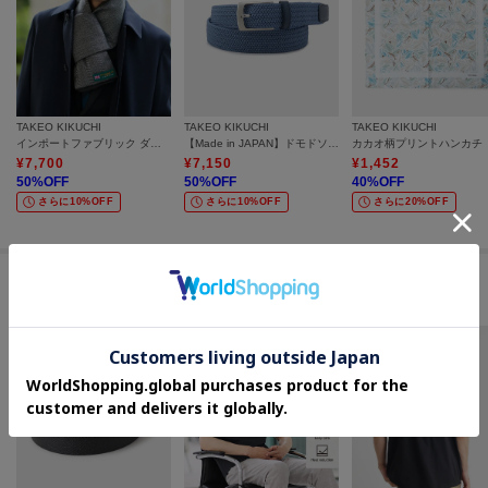
TAKEO KIKUCHI
TAKEO KIKUCHI
TAKEO KIKUCHI
インポートファブリック ダウンマフラー
【Made in JAPAN】ドモドソーラ ゴムメッシュベルト
カカオ柄プリントハンカチ
¥
7,700
¥
7,150
¥
1,452
50
%OFF
50
%OFF
40
%OFF
さらに10%OFF
さらに10%OFF
さらに20%OFF
セールアイテムからのおすすめ