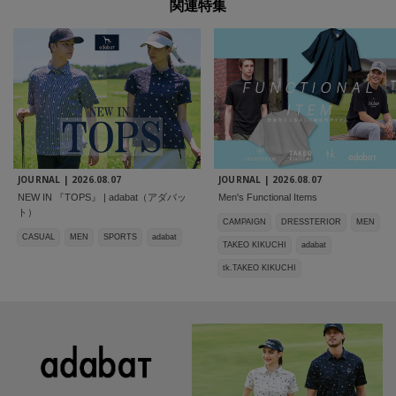
関連特集
JOURNAL |
2026.08.07
JOURNAL |
2026.08.07
NEW IN 『TOPS』 | adabat（アダバッ
Men's Functional Items
ト）
CAMPAIGN
DRESSTERIOR
MEN
CASUAL
MEN
SPORTS
adabat
TAKEO KIKUCHI
adabat
tk.TAKEO KIKUCHI