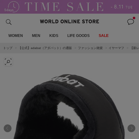
WOMEN
MEN
KIDS
LIFE GOODS
SALE
トップ
【公式】adabat（アダバット）の通販
ファッション雑貨
イヤーマフ
【新レ