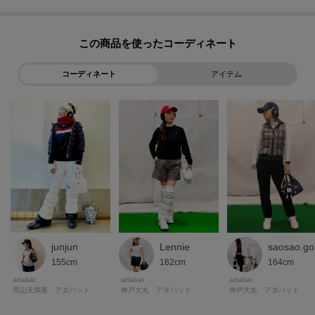
軽量でありながら暖かさをキープするこの素材は、長時間の使用でも負担を
感じにくいです。
機能性と快適性を兼ね備えたイヤーウォーマーが、冬のアクティブなライフ
この商品を使った
スタイルをスタイリッシュにサポートします。
コーディネート
アイテム
※この商品はサンプルを使用して撮影しております。デザインや配色などが
実際の商品とは一部異なる場合がございますのでご了承ください。
※照明の関係により、実際よりも色味が違って見える場合があります。ま
た、パソコン・スマートフォンなどの環境により、若干製品と画像のカラー
が異なる場合もございます。
junjun
saosao.gol
Lennie
155cm
164cm
162cm
adabat
adabat
adabat
岡山天満屋 アダバット
神戸大丸 アダバット
神戸大丸 アダバット