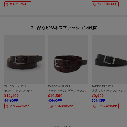
さらに10%OFF
さらに15%OFF
#上品なビジネスファッション雑貨
TAKEO KIKUCHI
TAKEO KIKUCHI
TAKEO KIKUCHI
モンタナドレスベルト
ドモドソーラレザーメッシュベルト
縁返し
¥
12,100
¥
10,560
¥
9,900
50
%OFF
40
%OFF
50
%OFF
さらに10%OFF
さらに20%OFF
さらに15%OFF