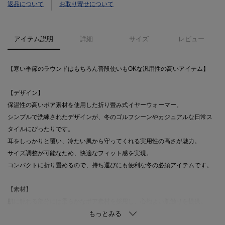
返品について
お取り寄せについて
アイテム説明
詳細
サイズ
レビュー
【寒い季節のラウンドはもちろん普段使いもOKな汎用性の高いアイテム】
【デザイン】
保温性の高いボア素材を使用した折り畳み式イヤーウォーマー。
シンプルで洗練されたデザインが、冬のゴルフシーンやカジュアルな日常ス
タイルにぴったりです。
耳をしっかりと覆い、冷たい風から守ってくれる実用性の高さが魅力。
サイズ調整が可能なため、快適なフィット感を実現。
コンパクトに折り畳めるので、持ち運びにも便利な冬の必須アイテムです。
【素材】
肌に触れる部分には柔らかなボア素材を採用し、心地よい肌触りを提供。
冷たい風をしっかりと遮断し、寒い季節でも快適に過ごせます。