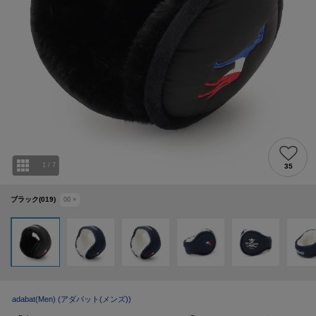
1
/
7
35
ブラック(019)
00
×
adabat(Men)
(アダバット(メンズ))