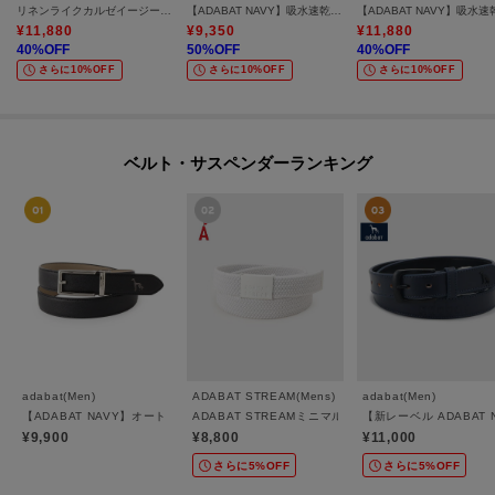
リネンライクカルゼイージーパンツ
【ADABAT NAVY】吸水速乾/UVカット/接触冷感 AIR TOOLハーフパンツ
¥
11,880
¥
9,350
¥
11,880
40
%OFF
50
%OFF
40
%OFF
さらに10%OFF
さらに10%OFF
さらに10%OFF
ベルト・サスペンダーランキング
adabat(Men)
ADABAT STREAM(Mens)
adabat(Men)
【ADABAT NAVY】オートロック式ベルト
ADABAT STREAMミニマルメッシュベルト
【新レーベル ADABAT
¥9,900
¥8,800
¥11,000
さらに5%OFF
さらに5%OFF