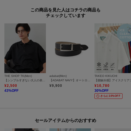
この商品を見た人はコチラの商品も
チェックしています
THE SHOP TK(Men)
adabat(Men)
TAKEO KIKUCHI
【シンプルすぎない大人の表情】ケーブルフクレポロシャツ 吸水速乾/UVケア/洗濯機OK
【ADABAT NAVY】オートロック式ベルト
¥
2,500
¥
9,900
¥
10,780
43
%OFF
30
%OFF
さらに10%OFF
セールアイテムからのおすすめ