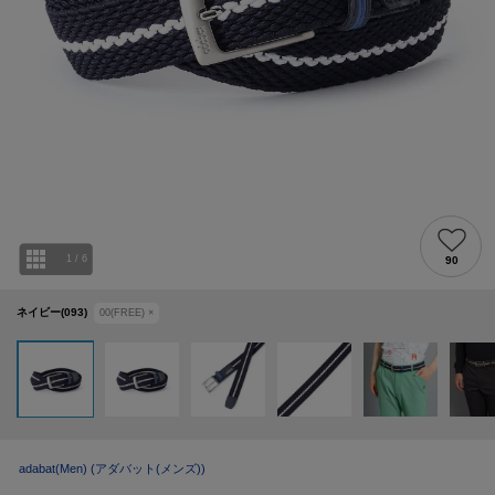
1
/
6
90
ネイビー(093)
00(FREE)
×
adabat(Men)
(アダバット(メンズ))