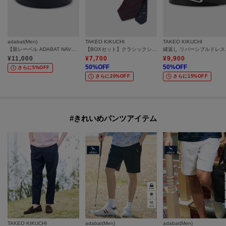
adabat(Men)
TAKEO KIKUCHI
TAKEO KIKUCHI
【新レーベル ADABAT NAVY】サルーキレザーベルト
【BOXセット】クラシックシャドーストライプ ネクタイ＆タイバー
縁返し
¥
11,000
¥
7,700
¥
9,900
50
%OFF
50
%OFF
さらに5%OFF
さらに20%OFF
さらに15%OFF
#きれいめパンツアイテム
TAKEO KIKUCHI
adabat(Men)
adabat(Men)