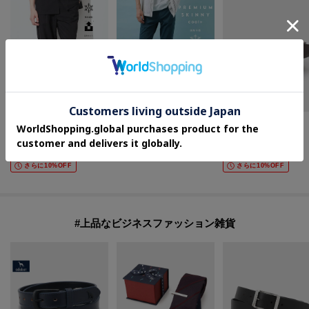
THE SHOP TK(Men)
THE SHOP TK(Men)
TAKEO KIKUCHI
LITE TEX イージーパンツ 接触冷感/吸水速乾/UVカット/アンチピリング/イージーケア/洗濯機OK/セットアップ可
プレミアムスキニーパンツ COOL 360°ストレッチ／接触冷感／全4サイズ・4色展開
モンタナドレスベルト
¥
3,960
¥
3,000
¥
12,100
20
%OFF
45
%OFF
50
%OFF
さらに10%OFF
さらに10%OFF
#上品なビジネスファッション雑貨