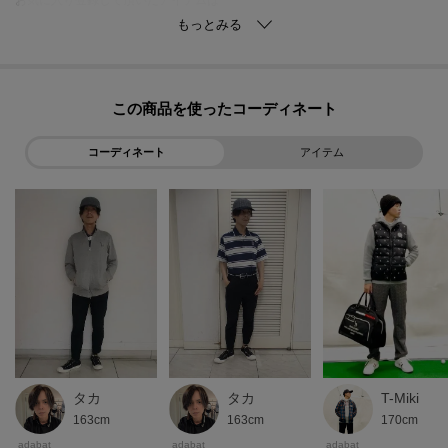
再入荷通知や、値下げ情報・在庫状況をメルマガにてお知らせいたします
********************
この商品を使った
コーディネート
アイテム
タカ
タカ
T-Miki
163cm
163cm
170cm
adabat
adabat
adabat