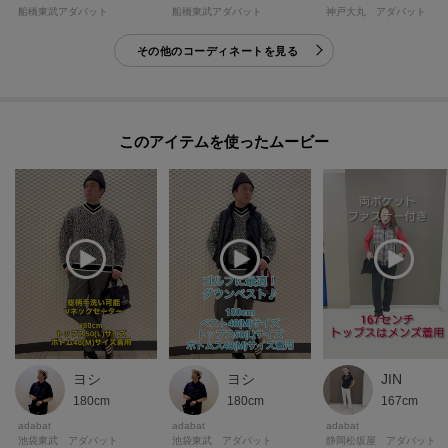
船橋東武アダバット
船橋東武アダバット
神戸大丸 アダバット
その他のコーディネートを見る
このアイテムを使ったムービー
ヨシ
ヨシ
JIN
180cm
180cm
167cm
adabat
adabat
adabat
池袋東武 アダバット
池袋東武 アダバット
静岡松坂屋 アダバット