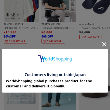
TAKEO KIKUCHI
TAKEO KIKUCHI
adabat(Men)
【接触冷感】アイスクリアコットン ワンポイント ポロシャツ
【汗染み軽減/接触冷感】ビズ ポロシャツ
¥
10,780
¥
6,600
¥
4,400
30
%OFF
50
%OFF
さらに5%OFF
さらに10%OFF
さらに10%OFF
セールアイテムからのおすすめ