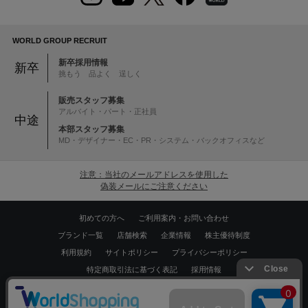
WORLD GROUP RECRUIT
新卒採用情報
新卒
挑もう 品よく 逞しく
販売スタッフ募集
アルバイト・パート・正社員
中途
本部スタッフ募集
MD・デザイナー・EC・PR・システム・バックオフィスなど
注意：当社のメールアドレスを使用した
偽装メールにご注意ください
初めての方へ
ご利用案内・お問い合わせ
ブランド一覧
店舗検索
企業情報
株主優待制度
利用規約
サイトポリシー
プライバシーポリシー
特定商取引法に基づく表記
採用情報
Copyrights © WORLD CO.,LTD. All rights reserved.