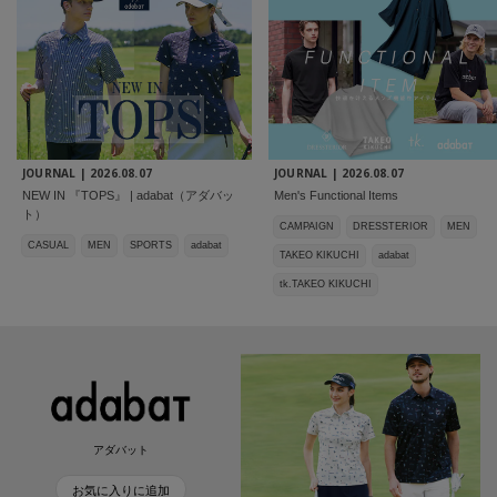
JOURNAL |
2026.08.07
JOURNAL |
2026.08.07
NEW IN 『TOPS』 | adabat（アダバッ
Men's Functional Items
ト）
CAMPAIGN
DRESSTERIOR
MEN
CASUAL
MEN
SPORTS
adabat
TAKEO KIKUCHI
adabat
tk.TAKEO KIKUCHI
アダバット
お気に入りに追加