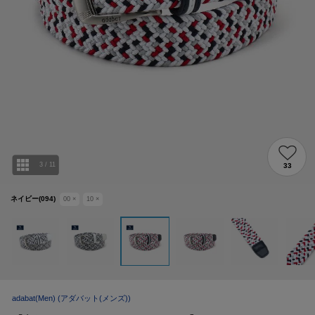
3
/
11
33
ネイビー(094)
00
×
10
×
adabat(Men)
(アダバット(メンズ))