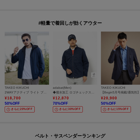
#軽量で着回しが効くアウター
TAKEO KIKUCHI
adabat(Men)
TAKEO KIKUCHI
2WAYアクティブ ライト ブルゾン
◆撥水加工 ロゴチェックストレッチブルゾン
¥
18,700
¥
12,870
¥
20,900
50
%OFF
70
%OFF
50
%OFF
さらに20%OFF
さらに30%OFF
さらに15%OFF
ベルト・サスペンダーランキング