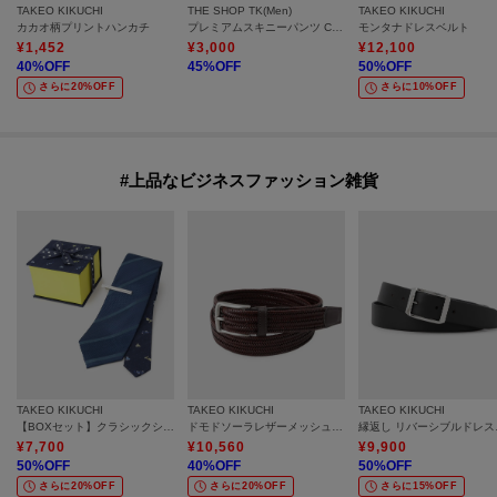
TAKEO KIKUCHI
THE SHOP TK(Men)
TAKEO KIKUCHI
カカオ柄プリントハンカチ
プレミアムスキニーパンツ COOL 360°ストレッチ／接触冷感／全4サイズ・4色展開
モンタナドレスベルト
¥
1,452
¥
3,000
¥
12,100
40
%OFF
45
%OFF
50
%OFF
さらに20%OFF
さらに10%OFF
#上品なビジネスファッション雑貨
TAKEO KIKUCHI
TAKEO KIKUCHI
TAKEO KIKUCHI
【BOXセット】クラシックシャドーストライプ ネクタイ＆タイバー
ドモドソーラレザーメッシュベルト
縁返し
¥
7,700
¥
10,560
¥
9,900
50
%OFF
40
%OFF
50
%OFF
さらに20%OFF
さらに20%OFF
さらに15%OFF