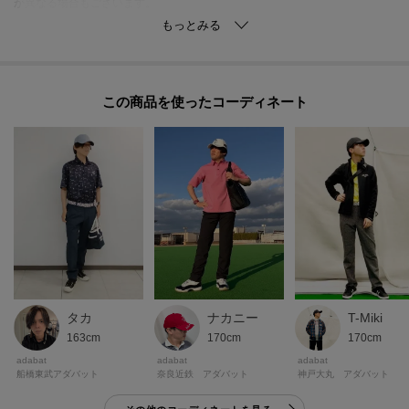
が異なる場合もございます。
この商品を使った
タカ
ナカニー
T-Miki
163cm
170cm
170cm
adabat
adabat
adabat
船橋東武アダバット
奈良近鉄 アダバット
神戸大丸 アダバット