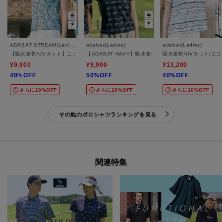
ADABAT STREAM(Ladies)
adabat(Ladies)
adabat(Ladies)
【吸水速乾/UVカット】ニューボタニカルノースリーブポロシャツ
【ADABAT NAVY】吸水速乾/UVカット ロゴモノグ
吸水速乾/UVカット/
¥9,900
¥9,900
¥13,200
40%OFF
50%OFF
40%OFF
さらに10%OFF
さらに10%OFF
さらに10%OFF
その他のポロシャツランキングを見る
関連特集