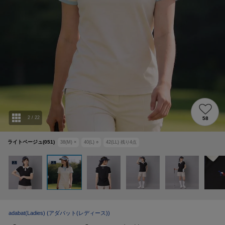
2
/
22
58
ライトベージュ(051)
38(M)
×
40(L)
○
42(LL)
残り
4
点
adabat(Ladies)
(アダバット(レディース))