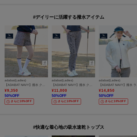
#デイリーに活躍する撥水アイテム
adabat(Ladies)
adabat(Ladies)
adabat(Ladies)
【ADABAT NAVY】撥水 クールチェックプリントキュロット
【ADABAT NAVY】撥水 クールチェックプリントテーパードパンツ
【ADAB
¥
9,350
¥
11,000
¥
14,850
50
%OFF
50
%OFF
50
%OFF
さらに10%OFF
さらに10%OFF
さらに10%OFF
#快適な着心地の吸水速乾トップス