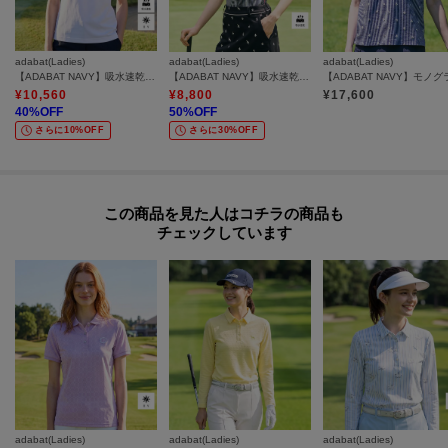
adabat(Ladies)
adabat(Ladies)
adabat(Ladies)
【ADABAT NAVY】吸水速乾/ＵＶカット カノコクレリック半袖ポロシャツ
【ADABAT NAVY】吸水速乾 サッカーポロシャツ
¥
10,560
¥
8,800
¥
17,600
40
%OFF
50
%OFF
さらに10%OFF
さらに30%OFF
この商品を見た人はコチラの商品も
チェックしています
adabat(Ladies)
adabat(Ladies)
adabat(Ladies)