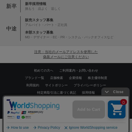
新卒採用情報
新卒
挑もう 品よく 逞しく
販売スタッフ募集
アルバイト・パート・正社員
中途
本部スタッフ募集
MD・デザイナー・EC・PR・システム・バックオフィスなど
注意：当社のメールアドレスを使用した
偽装メールにご注意ください
初めての方へ
ご利用案内・お問い合わせ
ブランド一覧
店舗検索
企業情報
株主優待制度
利用規約
サイトポリシー
プライバシーポリシー
特定商取引法に基づく表記
採用情報
Copyrights © WORLD CO.,LTD. All rights reserved.
スマートフォン ｜
PC
0
メニュー
スナップ
探す
お気に入り
カート