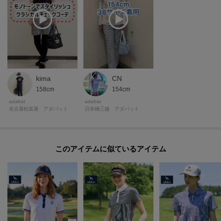
kima
CN
158cm
154cm
adabat
adabat
名古屋松坂屋 アダバット
日本橋三越 アダバット
このアイテムに似ているアイテム