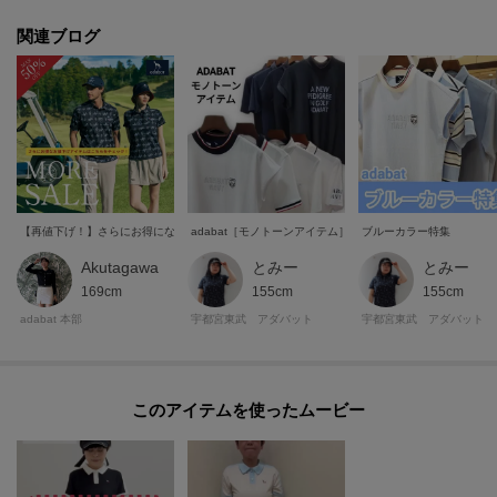
た、パソコン・スマートフォンなどの環境により、若干製品と画像のカラー
が異なる場合もございます。
関連ブログ
モデル情報：身長163cm B85 W58 H92 着用サイズ：38（M）
【再値下げ！】さらにお得になったセールアイテムをチェック
adabat［モノトーンアイテム］
ブルーカラー特集
Akutagawa
とみー
とみー
169cm
155cm
155cm
adabat 本部
宇都宮東武 アダバット
宇都宮東武 アダバット
このアイテムを使ったムービー