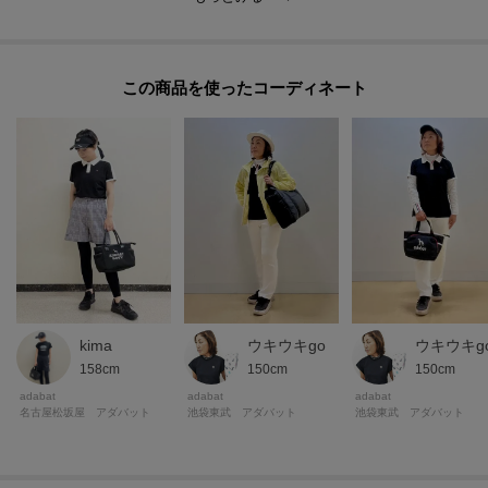
身頃にはストレッチ性の高い鹿子素材を採用し、ドライタッチで肌離れがよ
く通気性に富んでいます。
ハイゲージの組織がクリーンで上品な見えを作ります。
この商品を使った
袖・衿・前立てのニットは柔らかく程よい復元性があり、肩まわりの動きに
追従。
快適性と美しいシルエットを両立し、ラウンドからデイリーユースまで頼れ
る素材構成です。
※この商品はサンプルを使用して撮影しております。デザインや配色などが
実際の商品とは一部異なる場合がございますのでご了承ください。
※掲載している着用・商品画像にはAI生成画像を（一部）使用しておりま
す。実際の商品とは色味・質感・ディテール・シルエット等が異なる場合が
ウキウキgo
kima
ウキウキg
ございます。画像はイメージとしてご確認いただき、あらかじめご了承の上
150cm
158cm
150cm
ご購入ください。
adabat
adabat
adabat
池袋東武 アダバット
名古屋松坂屋 アダバット
池袋東武 アダバット
※照明の関係により、実際よりも色味が違って見える場合があります。ま