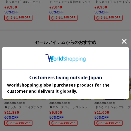
【UVカット】3Dジャカード半袖ポロシャツ
ドビーチェック長袖ポロシャツ
【U
¥
9,900
¥
7,040
¥
9,900
50
%OFF
60
%OFF
50
%OFF
さらに10%OFF
さらに20%OFF
さらに10%OFF
セールアイテムからのおすすめ
adabat(Ladies)
adabat(Ladies)
adabat(Ladies)
◆サッカーストライプアンクルパンツ
◆スムースジャージストレッチパンツ
【U
¥
11,880
¥
9,900
¥
11,000
60
%OFF
50
%OFF
50
%OFF
さらに30%OFF
さらに30%OFF
さらに10%OFF