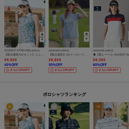
ADABAT STREAM(Ladies)
adabat(Ladies)
adabat(Ladies)
【吸水速乾/UVカット】ニューボタニカルノースリーブポロシャツ
【吸水速乾】UVメッセージロゴモックT
¥
9,900
¥
8,800
¥
8,360
40
%OFF
50
%OFF
60
%OFF
さらに10%OFF
さらに10%OFF
さらに30%OFF
ポロシャツランキング