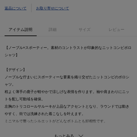
返品について
お取り寄せについて
アイテム説明
詳細
サイズ
レビュー
【ノーブル×スポーティー。素材のコントラストが印象的なニットコンビポロ
シャツ】
【デザイン】
ノーブルな佇まいにスポーティーな要素を織り交ぜたニットコンビのポロシ
ャツ。
程よく薄手の鹿子が軽やかで涼しげな表情を作ります。袖や肩まわりにニッ
トを配し可動域を確保。
左胸のトリコロールサルーキが上品なアクセントとなり、ラウンドでは動き
やすく、街では洗練された着こなしを叶えます。
ミニマルで整ったシルエットがどんなボトムとも好相性です。
【素材】