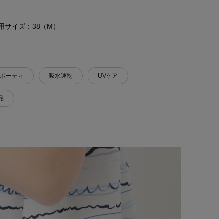
 着用サイズ：38（M）
ポーティ
吸水速乾
UVケア
品