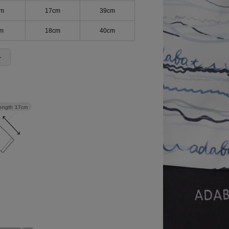
cm
17cm
39cm
m
18cm
40cm
＞
length
17cm