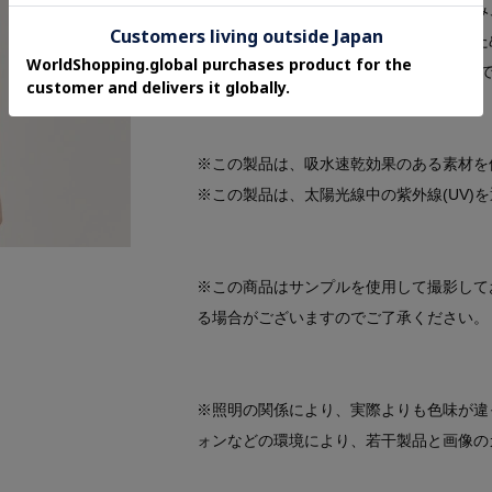
気化冷却の仕組みで着用時の清涼感を生み
ハニカム構造が通気を促し肌離れが良いた
UVカット機能で日差し対策も備え、軽量
す。
※この製品は、吸水速乾効果のある素材を
※この製品は、太陽光線中の紫外線(UV)
※この商品はサンプルを使用して撮影して
る場合がございますのでご了承ください。
※照明の関係により、実際よりも色味が違
ォンなどの環境により、若干製品と画像の