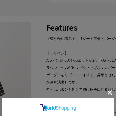
Features
【爽やかに着流す、リゾート気分のボーダ
【デザイン】
Aライン寄りのシルエットが肩から裾へふ
ラウンドヘムがヒップをさりげなくカバー
ボーダーをリゾートテイストに昇華させた
かさを演出します。
衿元はボタンを外して抜け感を出せる仕様
【素材】
Coolcore（R）とハニカムメッシュを採