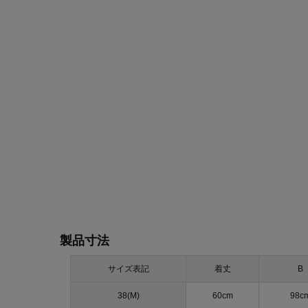
製品寸法
サイズ表記
着丈
B
38(M)
60cm
98c