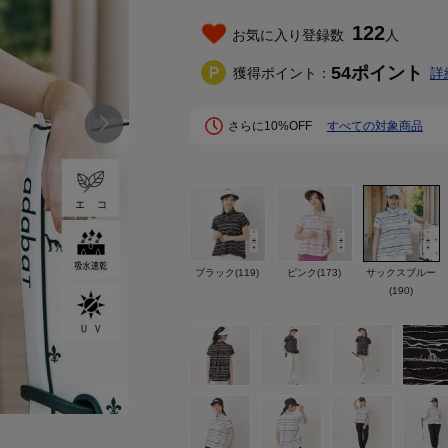
122
お気に入り登録数
人
54
ポイント
獲得ポイント：
詳
さらに10%OFF
すべての対象商品
ブラック(119)
ピンク(173)
サックスブルー
(190)