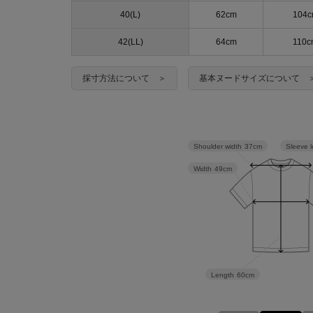
40(L)
62cm
104
42(LL)
64cm
110c
採寸方法について ＞
基本ヌードサイズについて 
Sleeve 
Shoulder width
37cm
Width
49cm
Length
60cm