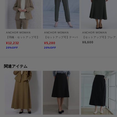
ご家庭で洗濯可能なウォッシャブル仕様・ネットに入れて洗濯機またはシャ
ワークリーンの2通りの洗濯可。
■ストレッチ
動きやすく、窮屈感の無いストレッチ生地を使用。
■Plastics Smart
ANCHOR WOMAN
ANCHOR WOMAN
ANCHOR WOMAN
この商品はリサイクル原料を使用し、プラスチック・スマートに賛同してい
【羽織・セットアップ可】テーラードジャケット
【セットアップ可】テーパードパンツ
【セットアップ可】フレア
ます。こちらの製品は、回収されたペットボトルを原料としたリサイクルポ
¥6,600
¥12,232
¥5,280
20%OFF
20%OFF
リエステル繊維「CleanCircle」を使用しています。
【ANCHOR WOMAN（アンカーウーマン）】
関連アイテム
ANCHOR WOMAN（アンカーウーマン）は働くビジネスパーソンを応援する
ブランドとしてデビューしました。
ビジネスシーンに合う着心地の良い上質な服。きちんと見えて機能性が充実
した服。
イージーケアでタイムパフォーマンスが向上する服。肩の力を抜いて自分ら
しい装いができる服。
働き方やビジネスウェアの多様化に対応した商品をラインナップするため、
様々なブランドで展開しています。