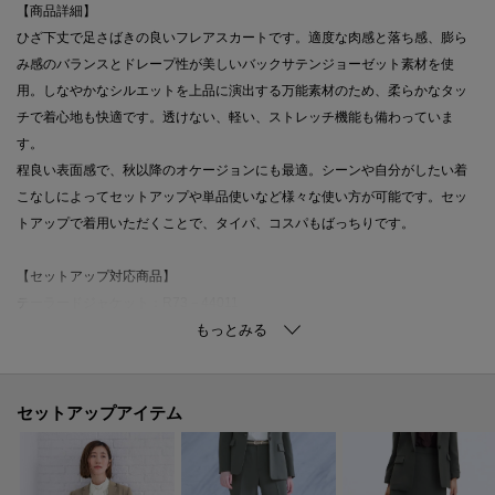
【商品詳細】
ひざ下丈で足さばきの良いフレアスカートです。適度な肉感と落ち感、膨ら
み感のバランスとドレープ性が美しいバックサテンジョーゼット素材を使
用。しなやかなシルエットを上品に演出する万能素材のため、柔らかなタッ
チで着心地も快適です。透けない、軽い、ストレッチ機能も備わっていま
す。
程良い表面感で、秋以降のオケージョンにも最適。シーンや自分がしたい着
こなしによってセットアップや単品使いなど様々な使い方が可能です。セッ
トアップで着用いただくことで、タイパ、コスパもばっちりです。
【セットアップ対応商品】
テーラードジャケット：R73－44011
テーパードパンツ：R73－64011
【機能・仕様】
■セットアップ規格※ジャケット・パンツは別売り
セットアップアイテム
単体でも着用可能な共生地ジャケットと組み合わせ、スーツとして着用可
能。
■ウォッシャブル