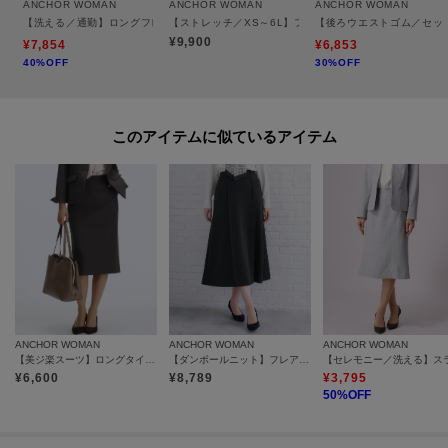
主な展開ブランド：ANCHOR WOMAN、＆ress、WHITEなど
ANCHOR WOMAN
ANCHOR WOMAN
ANCHOR WOMAN
【洗える／通勤】ロングフレアスカート
【ストレッチ／XS～6L】フレアスカート【セットアップ
【後ろウエストゴム／セッ
¥9,900
¥7,854
¥6,853
40%OFF
30%OFF
※照明の関係により、実際よりも色味が違って見える場合があります。ま
た、パソコン・スマートフォンなどの環境により、若干製品と画像のカラー
が異なる場合もございます。
このアイテムに似ているアイテム
ANCHOR WOMAN
ANCHOR WOMAN
ANCHOR WOMAN
【美ジ楽スーツ】ロングタイトスカート【セットアップ可】
【ダンボールニット】フレアスカート【セットアップ可】
¥
6,600
¥
8,789
¥
3,795
50
%OFF