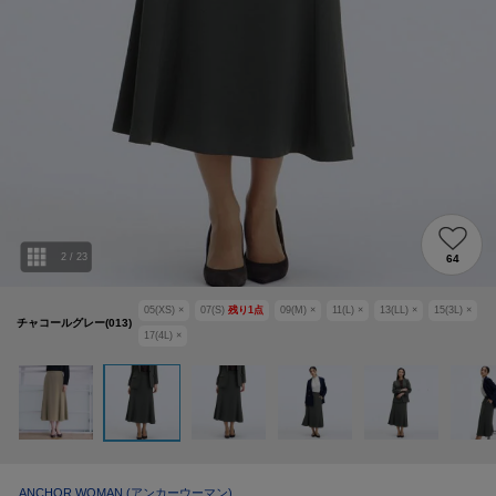
2
/
23
64
05(XS)
×
07(S)
残り
1
点
09(M)
×
11(L)
×
13(LL)
×
15(3L)
×
チャコールグレー(013)
17(4L)
×
ANCHOR WOMAN
(アンカーウーマン)