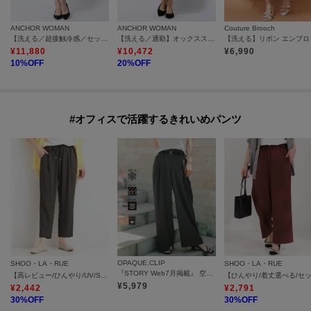
ANCHOR WOMAN
ANCHOR WOMAN
Couture Brooch
【洗える／超接触冷感／セットアップ可】ロングタイトスカート
【洗える／通勤】オックスストレッチ ロングタイトスカート
¥
11,880
¥
10,472
¥
6,990
10
%OFF
20
%OFF
#オフィスで活躍するきれいめパンツ
OPAQUE.CLIP
SHOO・LA・RUE
SHOO・LA・RUE
『STORY Web7月掲載』 空気パンツ《接触冷感／UVケア／吸水速乾／防シワ／洗濯機OK》
【高レビュー/ひんやり/UV/SS-3L/セットアップ可】さらさらぷるん イージーテーパードパンツ
¥
5,979
¥
2,442
¥
2,791
30
%OFF
30
%OFF