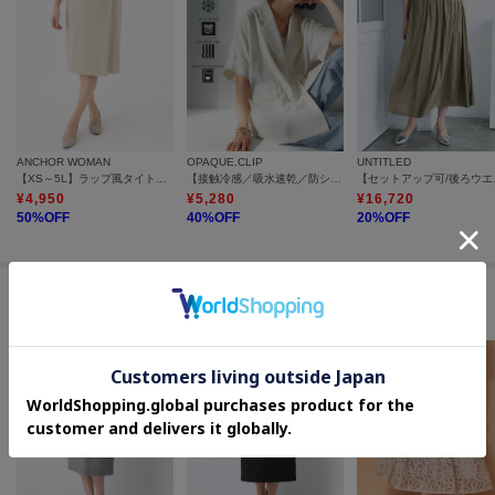
ANCHOR WOMAN
OPAQUE.CLIP
UNTITLED
【XS～5L】ラップ風タイトスカート【セレモニー/通勤/学校行事/入卒/オケージョン/セットアップ着用可】
【接触冷感／吸水速乾／防シワ】リネンライクテーラードジャケット《洗濯機OK》
【セットアッ
¥
4,950
¥
5,280
¥
16,720
50
%OFF
40
%OFF
20
%OFF
#お手入れ簡単洗えるスカート