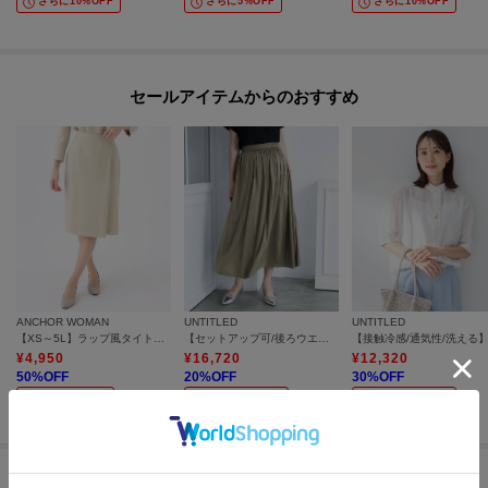
さらに10%OFF
さらに5%OFF
さらに10%OFF
セールアイテムからのおすすめ
ANCHOR WOMAN
UNTITLED
UNTITLED
【XS～5L】ラップ風タイトスカート【セレモニー/通勤/学校行事/入卒/オケージョン/セットアップ着用可】
【セットアップ可/後ろウエストゴム/光沢感】ローンフレアスカート
¥
4,950
¥
16,720
¥
12,320
50
%OFF
20
%OFF
30
%OFF
さらに5%OFF
さらに10%OFF
さらに10%OFF