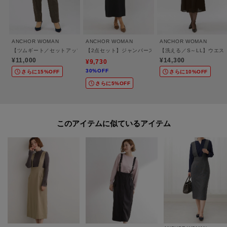
イージーケアでタイムパフォーマンスが向上する服。肩の力を抜いて自分ら
しい装いができる服。
働き方やビジネスウェアの多様化に対応した商品をラインナップするため、
ANCHOR WOMAN
ANCHOR WOMAN
ANCHOR WOMAN
様々なブランドで展開しています。
【ツムギート／セットアップ可】テーパードパンツ
【2点セット】ジャンパースカート＆ブラウス【通勤／セ
【洗える／S～LL】ウエ
¥11,000
¥14,300
主な展開ブランド：ANCHOR WOMAN、＆ress、WHITEなど
¥9,730
30%OFF
さらに15%OFF
さらに10%OFF
さらに5%OFF
※照明の関係により、実際よりも色味が違って見える場合があります。ま
た、パソコン・スマートフォンなどの環境により、若干製品と画像のカラー
が異なる場合もございます。
このアイテムに似ているアイテム