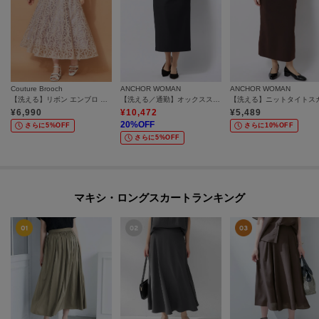
Couture Brooch
ANCHOR WOMAN
ANCHOR WOMAN
【洗える】リボン エンブロ スカート
【洗える／通勤】オックスストレッチ ロングタイトスカート
¥
6,990
¥
10,472
¥
5,489
20
%OFF
さらに5%OFF
さらに10%OFF
さらに5%OFF
マキシ・ロングスカートランキング