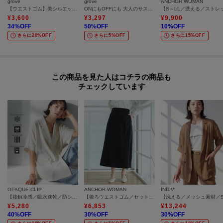
grove
grove
ANCHOR WOMAN
【ウエストゴム】美シルエットなハイウエストサス付きスカート
ONにもOFFにも 大人のサス付きスカート
¥
3,600
¥
3,297
¥
9,900
34
%OFF
50
%OFF
10
%OFF
さらに20%OFF
さらに5%OFF
さらに15%OFF
この商品を見た人はコチラの商品も
チェックしています
OPAQUE.CLIP
ANCHOR WOMAN
INDIVI
【接触冷感／吸水速乾／防シワ】リネンライクテーラードジャケット《洗濯機OK》
【後ろウエストゴム／セットアップ可】マーメイドフレアスカート
¥
5,280
¥
6,853
¥
13,244
40
%OFF
30
%OFF
30
%OFF