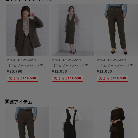
■セットアップ規格※パンツ・スカートは別売り
単体でも着用可能な共生地パンツ・スカートと組み合わせ、スーツとして着
用可能。
■ウォッシャブル
家庭で洗濯機による洗濯が可能、洗濯ネットに入れて洗っていただけます。
さらにハンガーにかけてシャワーで汚れを洗い流すシャワークリーンも可能
です。
■ストレッチ
ANCHOR WOMAN
ANCHOR WOMAN
ANCHOR WOMAN
動きやすく、窮屈感の無いストレッチ生地を使用。
【ツムギート／セットアップ可】Vカラージャケット
【ツムギート／セットアップ可】ハイウエストタイトスカ
【ツムギート／セットアッ
■Plastics Smart
¥20,790
¥11,000
¥11,000
この商品はリサイクル原料を使用し、プラスチック・スマートに賛同してい
さらに10%OFF
さらに10%OFF
さらに15%OFF
ます。こちらの製品は、回収されたペットボトルを原料としたリサイクルポ
リエステル繊維「CleanCircle」を使用しています。
関連アイテム
【ANCHOR WOMAN（アンカーウーマン）】
ANCHOR WOMAN（アンカーウーマン）は働くビジネスパーソンを応援する
ブランドとしてデビューしました。
ビジネスシーンに合う着心地の良い上質な服。きちんと見えて機能性が充実
した服。