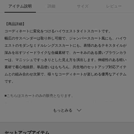
アイテム説明
詳細
サイズ
レビュー
【商品詳細】
コーディネートに変化をつけるハイウエストタイトスカートです。
幅広のサスペンダーは取り外し可能で、ジャンパースカート風にも、ハイウ
エストのモダンなミドルレングススカートにも。表情のあるテキスタイルが
深みを出すツイードライクな合繊素材で、カーキみのある濃いブラウンカラ
ーは、マニッシュですっきりとした見え方を演出します。伸縮性のある軽い
素材で着心地抜群。単品使いはもちろん、共生地のセットアップ対応アイテ
ムとの組み合わせ次第で、様々なコーディネートが楽しめる優秀なアイテム
です。
■こちらはスカートのみの販売となります。
セットアップ商品と組み合わせいただくことで、スーツとして着用いただけ
ます。
■ジャケット品番：R73－44012 パンツ品番：R73－64012
【機能・仕様】
セットアップアイテム