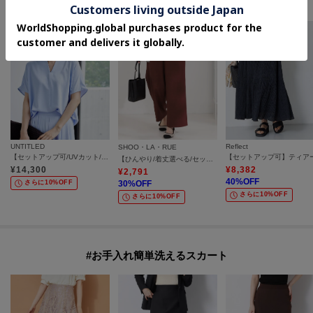
#セットアップ対応アイテム
UNTITLED
Reflect
SHOO・LA・RUE
【セットアップ可/UVカット/接触冷感/UVカット】リラクシーキーVネックブラウス
【ひんやり/着丈選べる/セットアップ可】洗濯後しわになりにくい とろみワイドパンツ
¥
14,300
¥
8,382
¥
2,791
40
%OFF
さらに10%OFF
30
%OFF
さらに10%OFF
さらに10%OFF
#お手入れ簡単洗えるスカート