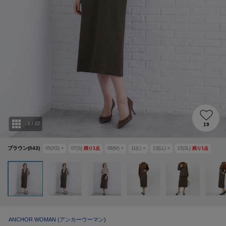
1
/
22
19
ブラウン(043)
05(XS)
×
07(S)
残り
1
点
09(M)
×
11(L)
×
13(LL)
×
15(3L)
残り
1
点
ANCHOR WOMAN
(アンカーウーマン)