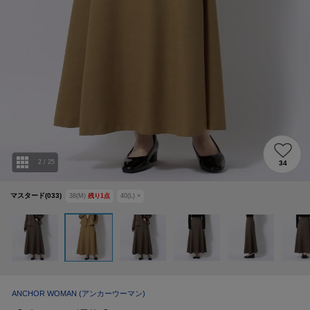
2
/
25
34
マスタード(033)
38(M)
残り
1
点
40(L)
×
ANCHOR WOMAN
(アンカーウーマン)