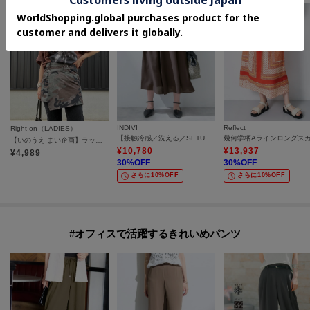
INDIVI
Reflect
Right-on（LADIES）
【接触冷感／洗える／SETUP可能】シアーシャンブレータックフレアスカート
【いのうえ まい企画】ラップスカート
¥
10,780
¥
13,937
¥
4,989
30
%OFF
30
%OFF
さらに10%OFF
さらに10%OFF
#オフィスで活躍するきれいめパンツ