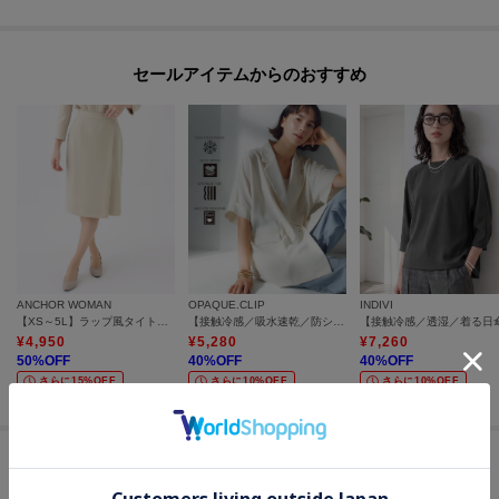
セールアイテムからのおすすめ
ANCHOR WOMAN
OPAQUE.CLIP
INDIVI
【XS～5L】ラップ風タイトスカート【セレモニー/通勤/学校行事/入卒/オケージョン/セットアップ着用可】
【接触冷感／吸水速乾／防シワ】リネンライクテーラードジャケット《洗濯機OK》
¥
4,950
¥
5,280
¥
7,260
50
%OFF
40
%OFF
40
%OFF
さらに15%OFF
さらに10%OFF
さらに10%OFF
#イージーなウエストゴム スカート