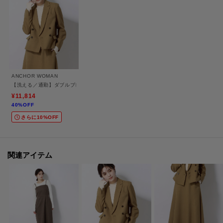
水流）》
【セットアップ対応商品】
ジャケット：R73－42021
【共生地商品】
ANCHOR WOMAN
ワンピース：R73－52003
【洗える／通勤】ダブルブレストショートジャケット
¥11,814
40%OFF
【モデル情報】
さらに10%OFF
163cm B80cm W58cm H87cm
着用サイズ：38（M）
【ANCHOR WOMAN（アンカーウーマン）】
関連アイテム
ANCHOR WOMAN（アンカーウーマン）は働くビジネスパーソンを応援する
ブランドとしてデビューしました。
ビジネスシーンに合う着心地の良い上質な服。きちんと見えて機能性が充実
した服。
イージーケアでタイムパフォーマンスが向上する服。肩の力を抜いて自分ら