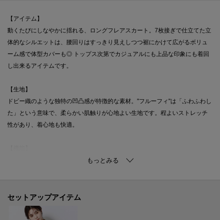
【アイテム】
動くたびにしなやかに揺れる、ロングフレアスカート。7枚接ぎで仕立てた立
体的なシルエットは、腰回りはすっきり見えしつつ裾にかけて広がるボリュ
ーム感で体型カバーも◎ トップス次第でカジュアルにも上品な印象にも着回
し出来るアイテムです。
【生地】
ドビー織のような独特の凹凸感が特徴的な素材。"フルーフィ"は「ふわふわし
た」という意味で、柔らかい肌触りが心地よい生地です。程よいストレッチ
性があり、着心地も快適。
【機能】
ウォッシャブル／汚れてもご家庭で簡単にお洗濯が可能です。
【仕様】バックファスナー／フレア／腰ポケット×2／ウエスト：バックゴム
／膝まで裏地
セットアップアイテム
【洗濯表示】ドライクリーニング・家庭洗濯可《洗濯機可（ネット使用・弱