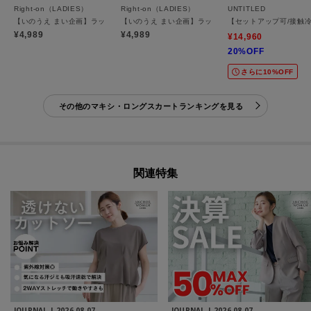
Right-on（LADIES）
Right-on（LADIES）
UNTITLED
【いのうえ まい企画】ラップスカート
【いのうえ まい企画】ラップスカート(フェイクレザー/
【セットアップ可/接触
¥4,989
¥4,989
¥14,960
20%OFF
さらに10%OFF
その他のマキシ・ロングスカートランキングを見る
関連特集
JOURNAL |
2026.08.07
JOURNAL |
2026.08.07