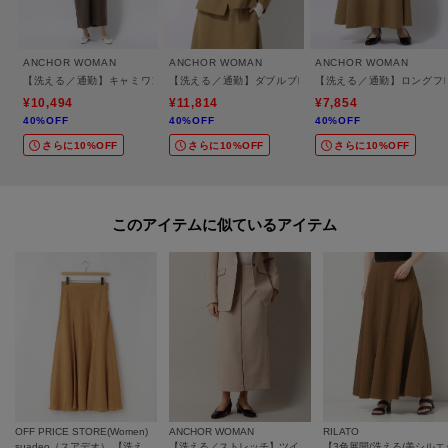
しい装いができる服。
働き方やビジネスウェアの多様化に対応した商品をラインナップするため、
様々なブランドで展開しています。
ANCHOR WOMAN
ANCHOR WOMAN
ANCHOR WOMAN
主な展開ブランド：ANCHOR WOMAN、＆ress、WHITEなど
【洗える／通勤】キャミワンピース
【洗える／通勤】ダブルブレストショートジャケット
【洗える／通勤】ロングフ
¥10,494
¥11,814
¥7,854
40%OFF
40%OFF
40%OFF
※照明の関係により、実際よりも色味が違って見える場合があります。ま
さらに10%OFF
さらに10%OFF
さらに10%OFF
た、パソコン・スマートフォンなどの環境により、若干製品と画像のカラー
が異なる場合もございます。
このアイテムに似ているアイテム
OFF PRICE STORE(Women)
ANCHOR WOMAN
RILATO
suadeo（スアデオ） 【洗える】スウェード調フレアスカート
【洗える／ストレッチ】ツイードオックス ロングタイトスカート