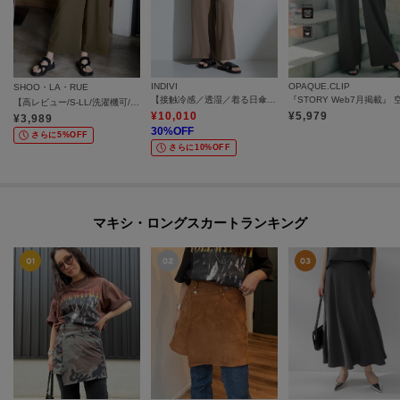
INDIVI
OPAQUE.CLIP
SHOO・LA・RUE
【接触冷感／透湿／着る日傘】イージーワイドパンツ
【高レビュー/S-LL/洗濯機可/セットアップ可】着丈選べる 軽凛(かろりん) ひんやりフラップイージーパンツ
¥
10,010
¥
5,979
¥
3,989
30
%OFF
さらに5%OFF
さらに10%OFF
マキシ・ロングスカートランキング