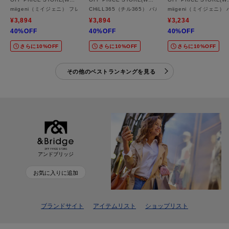
miigeni（ミイジェニ） フレンチスリーブベスト【SALE/セール/オフプライス/カジュア
CHiLL365（チル365） バルーンジップベスト【SAL
miigeni（ミイジェニ
¥3,894
¥3,894
¥3,234
40%OFF
40%OFF
40%OFF
さらに10%OFF
さらに10%OFF
さらに10%OFF
その他のベストランキングを見る
アンドブリッジ
お気に入りに追加
ブランドサイト
アイテムリスト
ショップリスト