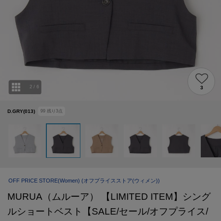
2
/
6
3
D.GRY(013)
99
残り
3
点
OFF PRICE STORE(Women)
(オフプライスストア(ウィメン))
MURUA（ムルーア） 【LIMITED ITEM】シング
ルショートベスト【SALE/セール/オフプライス/