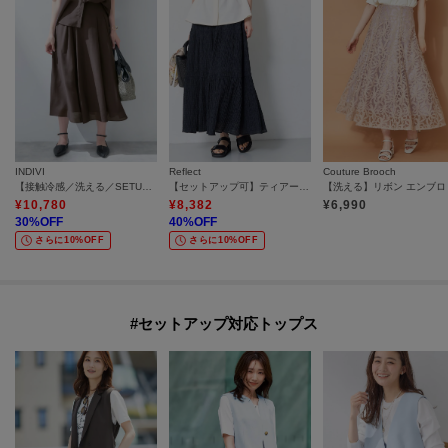
INDIVI
Reflect
Couture Brooch
【接触冷感／洗える／SETUP可能】シアーシャンブレータックフレアスカート
【セットアップ可】ティアードロングスカート
¥
10,780
¥
8,382
¥
6,990
30
%OFF
40
%OFF
さらに10%OFF
さらに10%OFF
#セットアップ対応トップス