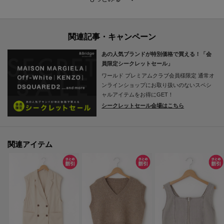
美しいシルエットをキープし、洗練されたモダンなスタイルを叶えます。
気兼ねなくデイリーユースでき、スマートな着こなしを後押しするファブリ
ックです。
あの人気ブランドが特別価格で買える！「会
■デザイン
員限定シークレットセール」
顔周りをすっきりと魅せる、深めのVネックデザインです。
ワールド プレミアムクラブ会員様限定
通常オ
フロントのシングルボタンとポケットのディテールが、洗練された知的なア
ンラインショップにお取り扱いのないスペシ
クセントとして機能します。
ャルアイテムをお得にGET！
シークレットセール会場はこちら
トレンド感のあるショート丈が全体のバランスを整え、スマートなスタイル
アップを叶えます。
無駄を削ぎ落としたミニマルなフォルムが、都会的でモダンな魅力を引き立
てます。
関連アイテム
■コーディネイト
シンプルなカットソーやブラウスに重ねるだけで、都会的で洗練されたレイ
ヤードスタイルが完成します。
ハイウエストのワイドパンツを合わせれば、スマートでモダンな装いに仕上
がります。