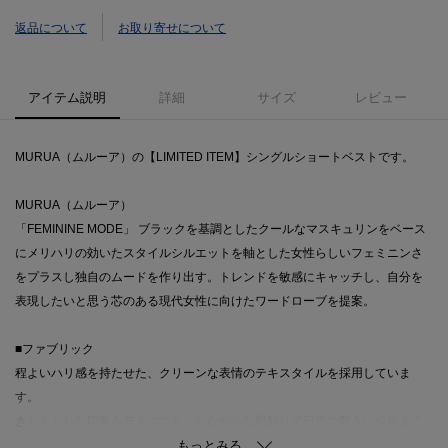
返品について
お取り寄せについて
アイテム説明
詳細
サイズ
レビュー
MURUA（ムルーア）の【LIMITED ITEM】シングルショートベストです。
MURUA（ムルーア）
「FEMININE MODE」 ブラックを基調としたクールなマスキュリンをベース
にメリハリの効いたスタイルシルエットを軸とした女性らしいフェミニンさ
をプラスし独自のムードを作り出す。トレンドを敏感にキャッチし、自分を
表現したいと思う芯のある現代女性に向けたワードローブを提案。
■ファブリック
程よいハリ感を持たせた、クリーンな表情のテキスタイルを採用していま
す。
きちんとした印象を与えつつも、しなやかな肌触りで日常の動きに心地よく
寄り添います。