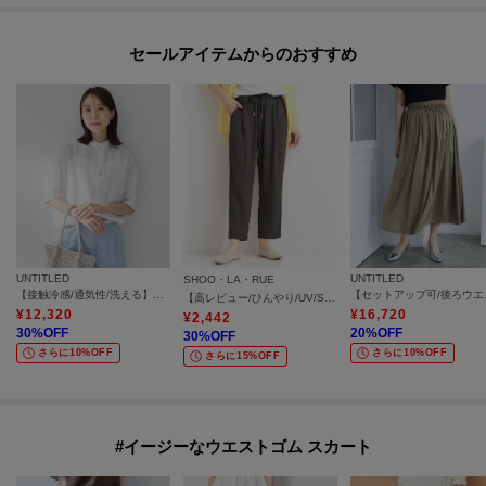
セールアイテムからのおすすめ
UNTITLED
UNTITLED
SHOO・LA・RUE
【接触冷感/通気性/洗える】スタンドカラーフリルブラウス
【セットアッ
【高レビュー/ひんやり/UV/SS-3L/セットアップ可】さらさらぷるん イージーテーパードパンツ
¥
12,320
¥
16,720
¥
2,442
30
%OFF
20
%OFF
30
%OFF
さらに10%OFF
さらに10%OFF
さらに15%OFF
#イージーなウエストゴム スカート