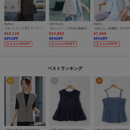
Reflect
UNTITLED
INDIVI
【セットアップ可】テーラードカラーミディアム丈ジレ
【セットアップ可/UV/接触冷感】スラブキーネックジレ
【洗
¥
10,120
¥
14,850
¥
7,568
60
%OFF
50
%OFF
60
%OFF
さらに10%OFF
さらに15%OFF
さらに5%OFF
ベストランキング
OFF PRICE STORE(Women)
OFF PRICE STORE(Women)
OFF PRICE