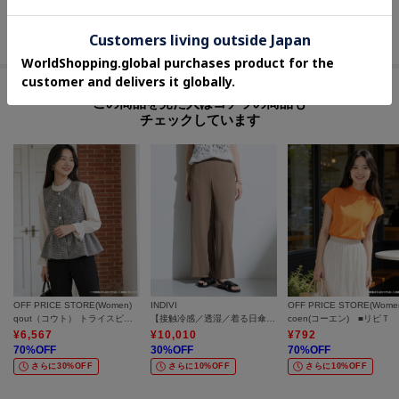
お得な情報をお知らせ！
40
%OFF
50
%OFF
50
%OFF
さらに10%OFF
さらに10%OFF
さらに10%OFF
【1】再入荷通知や、値下げ情報・在庫状況をメルマガにてお知らせ。
【2】マイページでお気に入り一覧をチェックでき、自分だけのお買い物リス
この商品を見た人はコチラの商品も
トが作れます。
チェックしています
＝＝＝＝＝＝＝＝＝＝＝＝＝＝＝＝＝＝＝＝＝＝＝＝
OFF PRICE STORE(Women)
INDIVI
OFF PRICE STORE(Wome
qout（コウト） トライスピン杢ツイード ベスト【SALE/セール/オフプライス/カジュアル/デイリー/トレンド/通勤】
【接触冷感／透湿／着る日傘】イージーワイドパンツ
¥
6,567
¥
10,010
¥
792
70
%OFF
30
%OFF
70
%OFF
さらに30%OFF
さらに10%OFF
さらに10%OFF