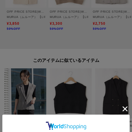
フロントボタンを開けてラフに羽織る、エフォートレスな大人カジュアルも
おすすめです。
OFF PRICE STORE(Women)
OFF PRICE STORE(Women)
OFF PRICE STORE(Women)
日常の幅広いシーンに寄り添う、クリーンな一着です。
MURUA（ムルーア） 【LIMITED ITEM】テーラーベスト【SALE/セール/オフプライ
MURUA（ムルーア） 【LIMITED ITEM】ショートニ
MURUA（ムルーア） 【L
¥3,850
¥3,300
¥2,750
50%OFF
50%OFF
50%OFF
※取り扱いについては、商品についている洗濯表示にてご確認下さい。
※製造過程の工程上、カラーにより生地感が異なる場合がございます。
※できる限り実物と同じ色になるよう努力しておりますが、パソコン・スマ
ートフォンなどの環境により、若干製品と画像のカラーが異なる場合もござ
います。
このアイテムに似ているアイテム
※素材により染料等の臭いが強い場合がございます。
＝＝＝＝＝＝＝＝＝＝＝＝＝＝＝＝＝＝＝＝＝＝＝＝
気になるアイテムは【お気に入り登録】がおすすめです！
■お気に入り登録について
オンラインサイトの各アイテムにある「ハートマーク」をクリックして簡単
に追加可能！
OFF PRICE STORE(Women)
OFF PRICE STORE(Women)
OFF PRICE STORE(Wome
miigeni（ミイジェニ） フレンチスリーブベスト【SALE/セール/オフプライス/カジュアル/デイリー/トレンド/通勤】
MURUA（ムルーア） 【LIMITED ITEM】ショートニットベスト【SALE/セール/オフプライス/カジュアル/デイリー/トレンド】
■おすすめPOINT
¥
3,894
¥
3,300
¥
3,850